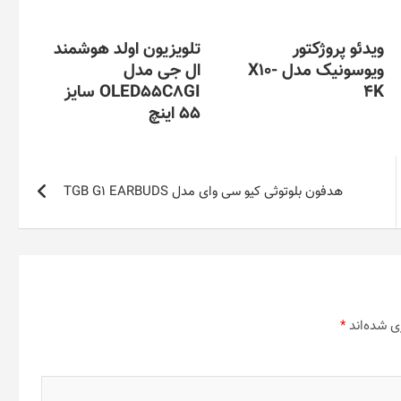
ویدئو پروژکتور
تلویزیون اولد هوشمند
ویوسونیک مدل X10-
ال جی مدل
4K
OLED55C8GI سایز
55 اینچ
هدفون بلوتوثی کیو سی وای مدل TGB G1 EARBUDS
ی شده‌اند
*