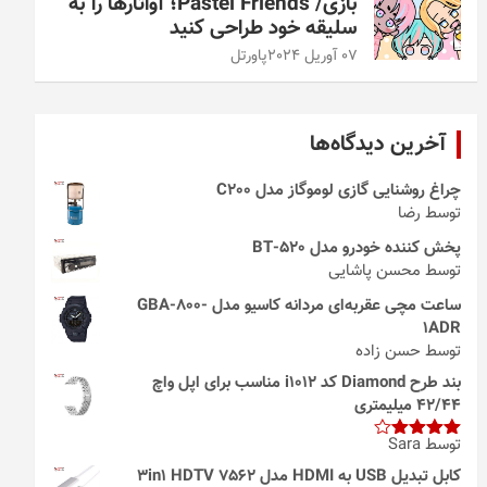
بازی/ Pastel Friends؛ آواتارها را به
سلیقه خود طراحی کنید
07 آوریل 2024
پاورتل
آخرین دیدگاه‌ها
چراغ روشنایی گازی لوموگاز مدل C200
توسط رضا
پخش کننده خودرو مدل 520-BT
توسط محسن پاشایی
ساعت مچی عقربه‌ای مردانه کاسیو مدل GBA-800-
1ADR
توسط حسن زاده
بند طرح Diamond کد i1012 مناسب برای اپل واچ
42/44 میلیمتری
توسط Sara
امتیاز
4
از 5
کابل تبدیل USB به HDMI مدل 3in1 HDTV 7562