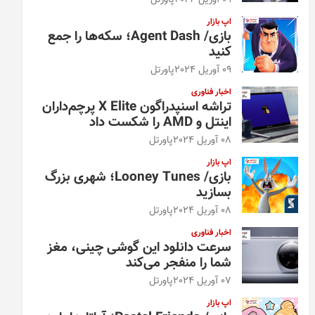
09 آوریل 2024
پاورتل
اپ بازار
بازی/ Agent Dash؛ سکه‌ها را جمع
کنید
09 آوریل 2024
پاورتل
اخبار فناوری
تراشه اسنپدراگون X Elite پرچم‌داران
اینتل و AMD را شکست داد
08 آوریل 2024
پاورتل
اپ بازار
بازی/ Looney Tunes؛ شهری بزرگ
بسازید
08 آوریل 2024
پاورتل
اخبار فناوری
سرعت دانلود این گوشی چینی، مغز
شما را منفجر می‌کند
07 آوریل 2024
پاورتل
اپ بازار