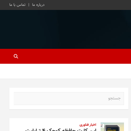
درباره ما
تماس با ما
ج
س
ت
ج
و
اخبار فناوری