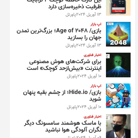
این کارت حافظه کوچک ۴ ترابایت
ظرفیت ذخیره‌سازی دارد
13 آوریل 2024
پاورتل
اپ بازار
بازی/ Age of 2048؛ بزرگ‌ترین تمدن
جهان را بسازید
13 آوریل 2024
پاورتل
اخبار فناوری
برای شرکت‌های هوش مصنوعی
اینترنت «بیش‌از‌حد کوچک» است
10 آوریل 2024
پاورتل
اپ بازار
بازی/ Hide.io؛ از چشم بقیه پنهان
شوید
10 آوریل 2024
پاورتل
اخبار فناوری
با ماسک هوشمند سامسونگ دیگر
نگران آلودگی هوا نباشید