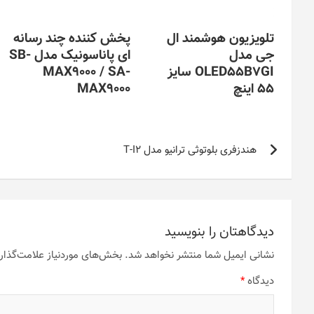
تلویزیون هوشمند ال
پخش کننده چند رسانه
جی مدل
ای پاناسونیک مدل SB-
OLED55B7GI سایز
MAX9000 / SA-
55 اینچ
MAX9000
راهبری
هندزفری بلوتوثی ترانیو مدل T-I2
نوشته
دیدگاهتان را بنویسید
نشانی ایمیل شما منتشر نخواهد شد.
بخش‌های موردنیاز علامت‌گذار
دیدگاه
*