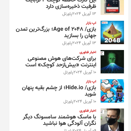
این کارت حافظه کوچک ۴ ترابایت
ظرفیت ذخیره‌سازی دارد
13 آوریل 2024
پاورتل
اپ بازار
بازی/ Age of 2048؛ بزرگ‌ترین تمدن
جهان را بسازید
13 آوریل 2024
پاورتل
اخبار فناوری
برای شرکت‌های هوش مصنوعی
اینترنت «بیش‌از‌حد کوچک» است
10 آوریل 2024
پاورتل
اپ بازار
بازی/ Hide.io؛ از چشم بقیه پنهان
شوید
10 آوریل 2024
پاورتل
اخبار فناوری
با ماسک هوشمند سامسونگ دیگر
نگران آلودگی هوا نباشید