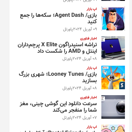
09 آوریل 2024
پاورتل
اپ بازار
بازی/ Agent Dash؛ سکه‌ها را جمع
کنید
09 آوریل 2024
پاورتل
اخبار فناوری
تراشه اسنپدراگون X Elite پرچم‌داران
اینتل و AMD را شکست داد
08 آوریل 2024
پاورتل
اپ بازار
بازی/ Looney Tunes؛ شهری بزرگ
بسازید
08 آوریل 2024
پاورتل
اخبار فناوری
سرعت دانلود این گوشی چینی، مغز
شما را منفجر می‌کند
07 آوریل 2024
پاورتل
اپ بازار