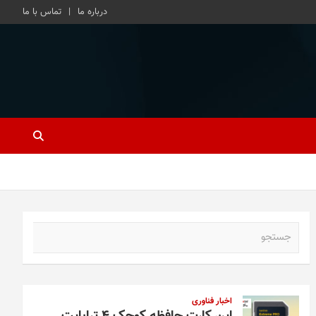
درباره ما
تماس با ما
ج
س
ت
ج
و
اخبار فناوری