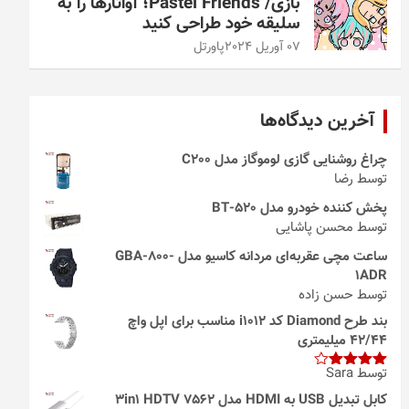
بازی/ Pastel Friends؛ آواتارها را به
سلیقه خود طراحی کنید
07 آوریل 2024
پاورتل
آخرین دیدگاه‌ها
چراغ روشنایی گازی لوموگاز مدل C200
توسط رضا
پخش کننده خودرو مدل 520-BT
توسط محسن پاشایی
ساعت مچی عقربه‌ای مردانه کاسیو مدل GBA-800-
1ADR
توسط حسن زاده
بند طرح Diamond کد i1012 مناسب برای اپل واچ
42/44 میلیمتری
توسط Sara
امتیاز
4
از 5
کابل تبدیل USB به HDMI مدل 3in1 HDTV 7562