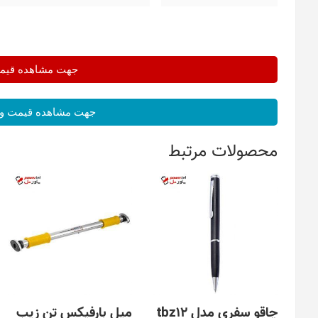
جهت مشاهده قیمت 
جهت مشاهده قیمت و 
محصولات مرتبط
چاقو سفری مدل tbz12
میل بارفیکس تن زیب