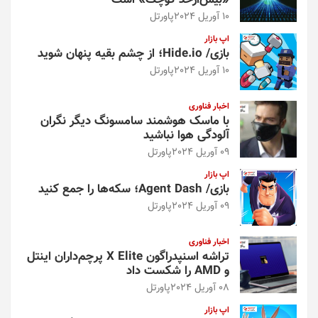
«بیش‌از‌حد کوچک» است
10 آوریل 2024
پاورتل
اپ بازار
بازی/ Hide.io؛ از چشم بقیه پنهان شوید
10 آوریل 2024
پاورتل
اخبار فناوری
با ماسک هوشمند سامسونگ دیگر نگران
آلودگی هوا نباشید
09 آوریل 2024
پاورتل
اپ بازار
بازی/ Agent Dash؛ سکه‌ها را جمع کنید
09 آوریل 2024
پاورتل
اخبار فناوری
تراشه اسنپدراگون X Elite پرچم‌داران اینتل
و AMD را شکست داد
08 آوریل 2024
پاورتل
اپ بازار