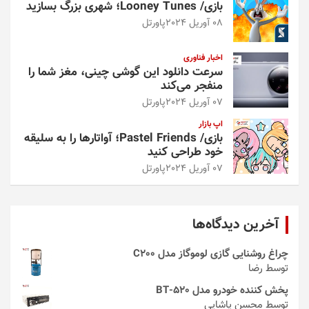
بازی/ Looney Tunes؛ شهری بزرگ بسازید
08 آوریل 2024
پاورتل
اخبار فناوری
سرعت دانلود این گوشی چینی، مغز شما را
منفجر می‌کند
07 آوریل 2024
پاورتل
اپ بازار
بازی/ Pastel Friends؛ آواتارها را به سلیقه
خود طراحی کنید
07 آوریل 2024
پاورتل
آخرین دیدگاه‌ها
چراغ روشنایی گازی لوموگاز مدل C200
توسط رضا
پخش کننده خودرو مدل 520-BT
توسط محسن پاشایی