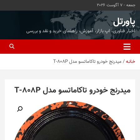
ه
جمعه - 7 آگوست 2026
حتوا
روید
پاورتل
اخبار فناوری، اپ بازار، آموزش، راهنمای خرید و نقد و بررسی
خـانـه
میدرنج خودرو تاکاماتسو مدل T-808P
میدرنج خودرو تاکاماتسو مدل T-808P