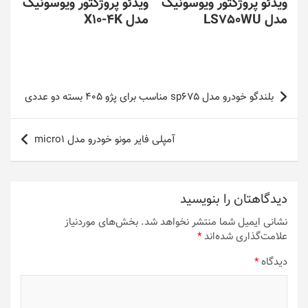
ویدئو پروژکتور ویوسونیک
ویدئو پروژکتور ویوسونیک
مدل LS750WU
مدل X10-4K
راهبری
بلندگو خودرو مدل sp675 مناسب برای پژو 405 بسته دو عددی
نوشته
آمپلی فایر مونو خودرو مدل micro1
دیدگاهتان را بنویسید
نشانی ایمیل شما منتشر نخواهد شد.
بخش‌های موردنیاز
علامت‌گذاری شده‌اند
*
دیدگاه
*