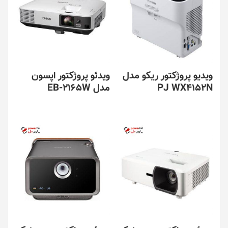
ویدیو پروژکتور ریکو مدل
ویدئو پروژکتور اپسون
PJ WX4152N
مدل EB-2165W