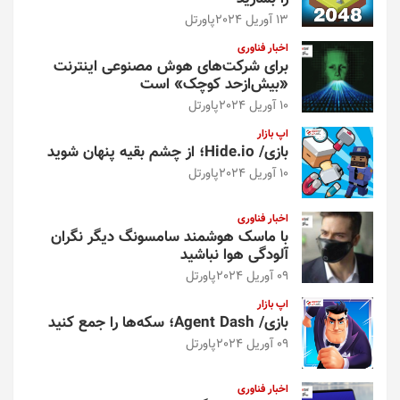
13 آوریل 2024
پاورتل
اخبار فناوری
برای شرکت‌های هوش مصنوعی اینترنت
«بیش‌از‌حد کوچک» است
10 آوریل 2024
پاورتل
اپ بازار
بازی/ Hide.io؛ از چشم بقیه پنهان شوید
10 آوریل 2024
پاورتل
اخبار فناوری
با ماسک هوشمند سامسونگ دیگر نگران
آلودگی هوا نباشید
09 آوریل 2024
پاورتل
اپ بازار
بازی/ Agent Dash؛ سکه‌ها را جمع کنید
09 آوریل 2024
پاورتل
اخبار فناوری