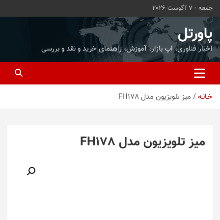
ه
جمعه - 7 آگوست 2026
حتوا
روید
پاورتل
اخبار فناوری، اپ بازار، آموزش، راهنمای خرید و نقد و بررسی
خـانـه
میز تلویزیون مدل FH178
میز تلویزیون مدل FH178