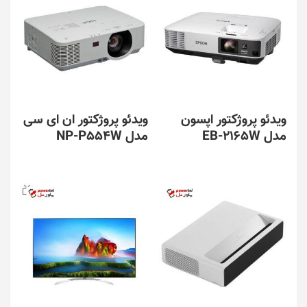
ویدئو پروژکتور اپسون
ویدئو پروژکتور ان ای سی
مدل EB-2165W
مدل NP-P554W