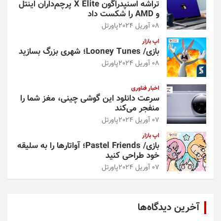
تراشه اسنپدراگون X Elite پرچم‌داران اینتل
و AMD را شکست داد
08 آوریل 2024
پاورتل
اپ بازار
بازی/ Looney Tunes؛ شهری بزرگ بسازید
08 آوریل 2024
پاورتل
اخبار فناوری
سرعت دانلود این گوشی چینی، مغز شما را
منفجر می‌کند
07 آوریل 2024
پاورتل
اپ بازار
بازی/ Pastel Friends؛ آواتارها را به سلیقه
خود طراحی کنید
07 آوریل 2024
پاورتل
آخرین دیدگاه‌ها