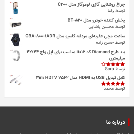
چراغ روشنایی گازی لوموگاز مدل C200
توسط رضا
پخش کننده خودرو مدل 520-BT
توسط محسن پاشایی
ساعت مچی عقربه‌ای مردانه کاسیو مدل GBA-800-1ADR
توسط حسن زاده
بند طرح Diamond کد i1012 مناسب برای اپل واچ 42/44
میلیمتری
توسط Sara
امتیاز
4
از 5
کابل تبدیل USB به HDMI مدل 3in1 HDTV 7562
توسط محمد
امتیاز
5
از
5
درباره ما