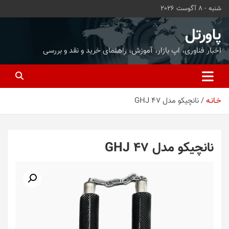
ه
شنبه - 8 آگوست 2026
حتوا
روید
پاورتل
اخبار فناوری، اپ بازار، آموزش، راهنمای خرید و نقد و بررسی
خـانـه
نانچیکو مدل GHJ 47
نانچیکو مدل GHJ 47