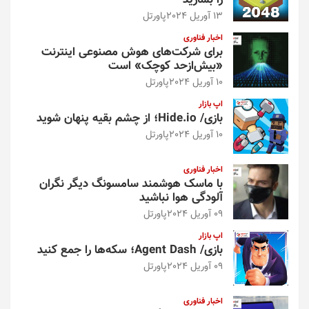
را بسازید
13 آوریل 2024
پاورتل
اخبار فناوری
برای شرکت‌های هوش مصنوعی اینترنت
«بیش‌از‌حد کوچک» است
10 آوریل 2024
پاورتل
اپ بازار
بازی/ Hide.io؛ از چشم بقیه پنهان شوید
10 آوریل 2024
پاورتل
اخبار فناوری
با ماسک هوشمند سامسونگ دیگر نگران
آلودگی هوا نباشید
09 آوریل 2024
پاورتل
اپ بازار
بازی/ Agent Dash؛ سکه‌ها را جمع کنید
09 آوریل 2024
پاورتل
اخبار فناوری