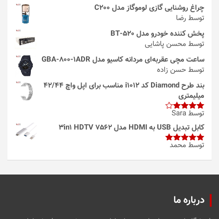
چراغ روشنایی گازی لوموگاز مدل C200
توسط رضا
پخش کننده خودرو مدل 520-BT
توسط محسن پاشایی
ساعت مچی عقربه‌ای مردانه کاسیو مدل GBA-800-1ADR
توسط حسن زاده
بند طرح Diamond کد i1012 مناسب برای اپل واچ 42/44
میلیمتری
توسط Sara
امتیاز
4
از 5
کابل تبدیل USB به HDMI مدل 3in1 HDTV 7562
توسط محمد
امتیاز
5
از
5
درباره ما