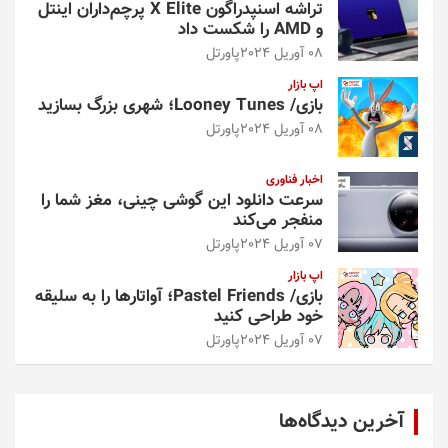
تراشه اسنپدراگون X Elite پرچم‌داران اینتل
و AMD را شکست داد
08 آوریل 2024
پاورتل
اپ بازار
بازی/ Looney Tunes؛ شهری بزرگ بسازید
08 آوریل 2024
پاورتل
اخبار فناوری
سرعت دانلود این گوشی چینی، مغز شما را
منفجر می‌کند
07 آوریل 2024
پاورتل
اپ بازار
بازی/ Pastel Friends؛ آواتارها را به سلیقه
خود طراحی کنید
07 آوریل 2024
پاورتل
آخرین دیدگاه‌ها