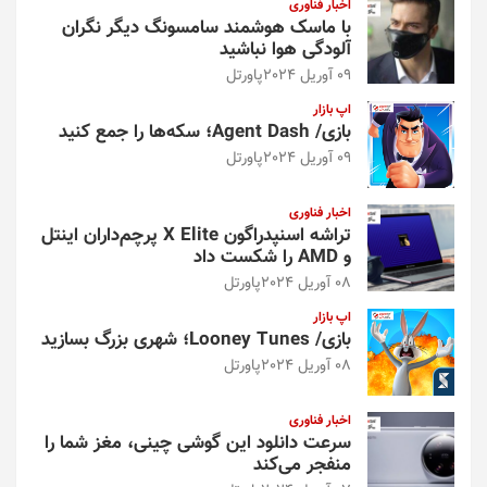
اخبار فناوری
با ماسک هوشمند سامسونگ دیگر نگران
آلودگی هوا نباشید
09 آوریل 2024
پاورتل
اپ بازار
بازی/ Agent Dash؛ سکه‌ها را جمع کنید
09 آوریل 2024
پاورتل
اخبار فناوری
تراشه اسنپدراگون X Elite پرچم‌داران اینتل
و AMD را شکست داد
08 آوریل 2024
پاورتل
اپ بازار
بازی/ Looney Tunes؛ شهری بزرگ بسازید
08 آوریل 2024
پاورتل
اخبار فناوری
سرعت دانلود این گوشی چینی، مغز شما را
منفجر می‌کند