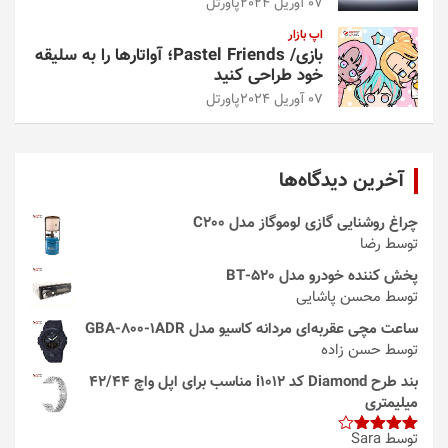
07 آوریل 2024
پاورتل
اپ بازار
بازی/ Pastel Friends؛ آواتارها را به سلیقه
خود طراحی کنید
07 آوریل 2024
پاورتل
آخرین دیدگاه‌ها
چراغ روشنایی گازی لوموگاز مدل C200
توسط رضا
پخش کننده خودرو مدل 520-BT
توسط محسن پاشایی
ساعت مچی عقربه‌ای مردانه کاسیو مدل GBA-800-1ADR
توسط حسن زاده
بند طرح Diamond کد i1012 مناسب برای اپل واچ 42/44
میلیمتری
توسط Sara
امتیاز
4