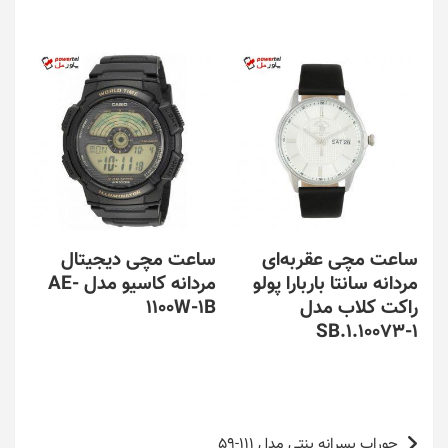
ساعت مچی عقربه‌ای
ساعت مچی دیجیتال
مردانه سانتا باربارا پولو
مردانه کاسیو مدل AE-
راکت کلاب مدل
1100W-1B
SB.1.10073-1
راهبری
جوراب پسرانه پنتی مدل 111-59