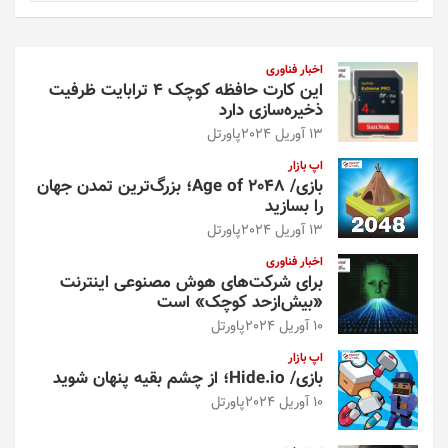
ت
ج
و
اخبار فناوری
این کارت حافظه کوچک ۴ ترابایت ظرفیت
ذخیره‌سازی دارد
13 آوریل 2024
پاورتل
اپ بازار
بازی/ Age of 2048؛ بزرگ‌ترین تمدن جهان
را بسازید
13 آوریل 2024
پاورتل
اخبار فناوری
برای شرکت‌های هوش مصنوعی اینترنت
«بیش‌از‌حد کوچک» است
10 آوریل 2024
پاورتل
اپ بازار
بازی/ Hide.io؛ از چشم بقیه پنهان شوید
10 آوریل 2024
پاورتل