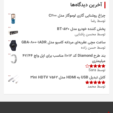
آخرین دیدگاه‌ها
چراغ روشنایی گازی لوموگاز مدل C200
توسط رضا
پخش کننده خودرو مدل 520-BT
توسط محسن پاشایی
ساعت مچی عقربه‌ای مردانه کاسیو مدل GBA-800-1ADR
توسط حسن زاده
بند طرح Diamond کد i1012 مناسب برای اپل واچ 42/44
میلیمتری
توسط Sara
امتیاز
4
از 5
کابل تبدیل USB به HDMI مدل 3in1 HDTV 7562
توسط محمد
امتیاز
5
از
5