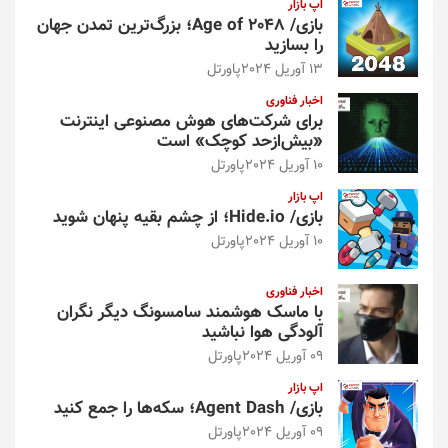
اپ بازار
بازی/ Age of 2048؛ بزرگ‌ترین تمدن جهان
را بسازید
13 آوریل 2024
پاورتل
اخبار فناوری
برای شرکت‌های هوش مصنوعی اینترنت
«بیش‌از‌حد کوچک» است
10 آوریل 2024
پاورتل
اپ بازار
بازی/ Hide.io؛ از چشم بقیه پنهان شوید
10 آوریل 2024
پاورتل
اخبار فناوری
با ماسک هوشمند سامسونگ دیگر نگران
آلودگی هوا نباشید
09 آوریل 2024
پاورتل
اپ بازار
بازی/ Agent Dash؛ سکه‌ها را جمع کنید
09 آوریل 2024
پاورتل