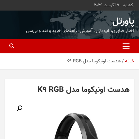
ه
یکشنبه - 9 آگوست 2026
حتوا
روید
پاورتل
اخبار فناوری، اپ بازار، آموزش، راهنمای خرید و نقد و بررسی
خـانـه
هدست اونیکوما مدل K9 RGB
هدست اونیکوما مدل K9 RGB