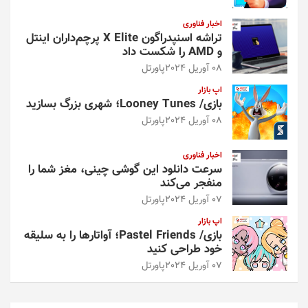
اخبار فناوری
تراشه اسنپدراگون X Elite پرچم‌داران اینتل
و AMD را شکست داد
08 آوریل 2024
پاورتل
اپ بازار
بازی/ Looney Tunes؛ شهری بزرگ بسازید
08 آوریل 2024
پاورتل
اخبار فناوری
سرعت دانلود این گوشی چینی، مغز شما را
منفجر می‌کند
07 آوریل 2024
پاورتل
اپ بازار
بازی/ Pastel Friends؛ آواتارها را به سلیقه
خود طراحی کنید
07 آوریل 2024
پاورتل