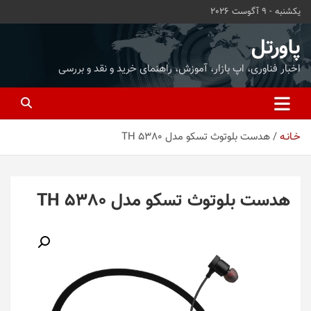
ه
یکشنبه - 9 آگوست 2026
حتوا
روید
پاورتل
اخبار فناوری، اپ بازار، آموزش، راهنمای خرید و نقد و بررسی
خـانـه
هدست بلوتوث تسکو مدل TH 5380
هدست بلوتوث تسکو مدل TH 5380