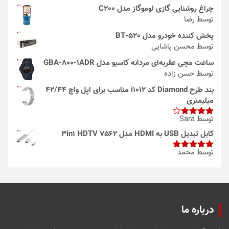
چراغ روشنایی گازی لوموگاز مدل C200
توسط رضا
پخش کننده خودرو مدل 520-BT
توسط محسن پاشایی
ساعت مچی عقربه‌ای مردانه کاسیو مدل GBA-800-1ADR
توسط حسن زاده
بند طرح Diamond کد i1012 مناسب برای اپل واچ 42/44
میلیمتری
توسط Sara
امتیاز
4
از 5
کابل تبدیل USB به HDMI مدل 3in1 HDTV 7562
توسط محمد
امتیاز
5
از
5
درباره ما