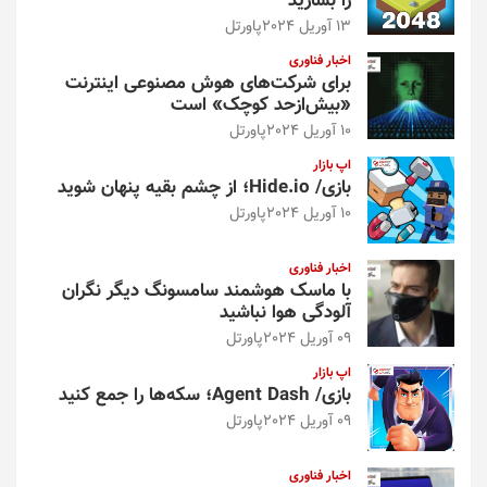
را بسازید
13 آوریل 2024
پاورتل
اخبار فناوری
برای شرکت‌های هوش مصنوعی اینترنت
«بیش‌از‌حد کوچک» است
10 آوریل 2024
پاورتل
اپ بازار
بازی/ Hide.io؛ از چشم بقیه پنهان شوید
10 آوریل 2024
پاورتل
اخبار فناوری
با ماسک هوشمند سامسونگ دیگر نگران
آلودگی هوا نباشید
09 آوریل 2024
پاورتل
اپ بازار
بازی/ Agent Dash؛ سکه‌ها را جمع کنید
09 آوریل 2024
پاورتل
اخبار فناوری