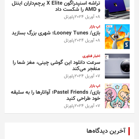
تراشه اسنپدراگون X Elite پرچم‌داران اینتل
و AMD را شکست داد
08 آوریل 2024
پاورتل
اپ بازار
بازی/ Looney Tunes؛ شهری بزرگ بسازید
08 آوریل 2024
پاورتل
اخبار فناوری
سرعت دانلود این گوشی چینی، مغز شما را
منفجر می‌کند
07 آوریل 2024
پاورتل
اپ بازار
بازی/ Pastel Friends؛ آواتارها را به سلیقه
خود طراحی کنید
07 آوریل 2024
پاورتل
آخرین دیدگاه‌ها