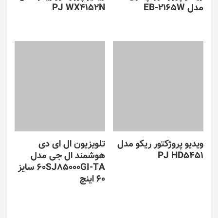
مدل EB-2165W
PJ WX4152N
ویدیو پروژکتور ریکو مدل
تلویزیون ال ای دی
PJ HD5451
هوشمند ال جی مدل
60SJ85000GI-TA سایز
60 اینچ