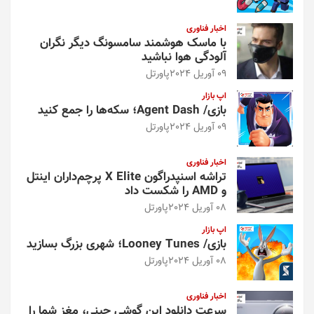
اخبار فناوری
با ماسک هوشمند سامسونگ دیگر نگران
آلودگی هوا نباشید
09 آوریل 2024
پاورتل
اپ بازار
بازی/ Agent Dash؛ سکه‌ها را جمع کنید
09 آوریل 2024
پاورتل
اخبار فناوری
تراشه اسنپدراگون X Elite پرچم‌داران اینتل
و AMD را شکست داد
08 آوریل 2024
پاورتل
اپ بازار
بازی/ Looney Tunes؛ شهری بزرگ بسازید
08 آوریل 2024
پاورتل
اخبار فناوری
سرعت دانلود این گوشی چینی، مغز شما را