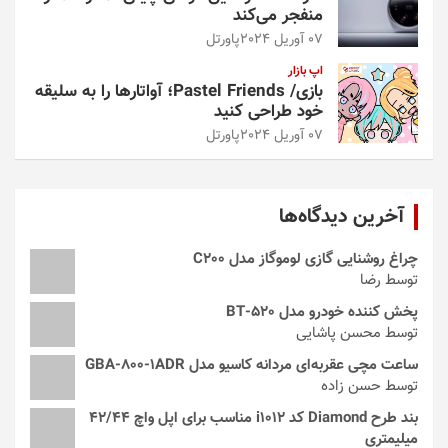
منفجر می‌کند
07 آوریل 2024
پاورتل
اپ بازار
بازی/ Pastel Friends؛ آواتارها را به سلیقه
خود طراحی کنید
07 آوریل 2024
پاورتل
آخرین دیدگاه‌ها
چراغ روشنایی گازی لوموگاز مدل C200
توسط رضا
پخش کننده خودرو مدل 520-BT
توسط محسن پاشایی
ساعت مچی عقربه‌ای مردانه کاسیو مدل GBA-800-1ADR
توسط حسن زاده
بند طرح Diamond کد i1012 مناسب برای اپل واچ 42/44
میلیمتری