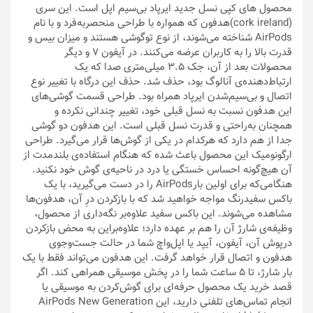
محصول های کپی نسل جدید ایرپاد بی‌سیم اپل است. این سری
(cork ireland)هدفون‌ که همواره با طراحی منحصربه‌فرد و با نام
AirPods شناخته می‌شوند، از نوع توگوشی هستند و میزان بیس و
قدرت بالا را به کاربران عرضه می‌کنند. در آیفون 7 و دیگر
محصولات بعد از آن، جک 3.5 میلی‌متری صدا که یک
ارتباط‌دهنده‌ی آنالوگ بود، حذف شد. حذف این درگاه با تغییر نوع
اتصال و بی‌سیم‌شدن ایرپاد همراه بود. طراحی قسمت گوشی‌های
این هدفون نسبت به نسل قبلی خود، تغییر چندانی نکرده و
همچنان به‌راحتی و قدرت نسل قبلی است. این هدفون دو گوشی
جدا از هم دارد که هرکدام در یکی از گوش‌ها قرار می‌گیرد. طراحی
ارگونومیک این محصول باعث شده که هنگام استفاده‌ی بلندمدت از
آن هیچ‌گونه احساس خستگی یا درد در ناحیه‌ی گوش خود نکنید.
هنگامی‌که برای اولین بارAirPods را در دست می‌گیرید، با یک
باکس سفیدرنگ مواجه خواهید شد که با بازکردن درِ آن، هدفون‌ها
مشاهده می‌شوند. این باکس سفید علاوه‌بر نگه‌داری از محصول،
وظیفه‌ی شارژ آن را هم بر عهده دارد؛ علاوه‌براین به محض بازکردن
درپوش آن، آیفون، آیپد یا اپل‌واچ شما در حالت جست‌وجوی
هدفون و اتصال قرار خواهد گرفت. این هدفون می‌تواند فقط با یک
بار شارژ، تا 5 ساعت شما را در پخش موسیقی همراهی کند. اگر
قصد خرید یک محصول حرفه‌ای برای گوش‌کردن به موسیقی یا
انجام تماس‌های تلفنی دارید، این AirPods New Generation