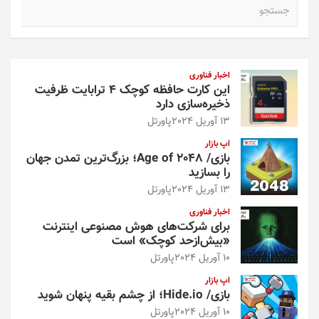
ج
س
ت
ج
و
اخبار فناوری
این کارت حافظه کوچک ۴ ترابایت ظرفیت
ذخیره‌سازی دارد
13 آوریل 2024
پاورتل
اپ بازار
بازی/ Age of 2048؛ بزرگ‌ترین تمدن جهان
را بسازید
13 آوریل 2024
پاورتل
اخبار فناوری
برای شرکت‌های هوش مصنوعی اینترنت
«بیش‌از‌حد کوچک» است
10 آوریل 2024
پاورتل
اپ بازار
بازی/ Hide.io؛ از چشم بقیه پنهان شوید
10 آوریل 2024
پاورتل