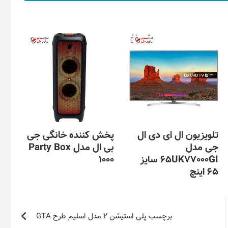
تلویزیون ال ای دی ال
پخش کننده خانگی جی
جی مدل
بی ال مدل Party Box
65UK77000GI سایز
1000
65 اینچ
برچسب پلی استیشن 2 مدل اسلیم طرح GTA