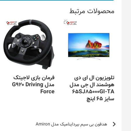
محصولات مرتبط
تلویزیون ال ای دی
فرمان بازی لاجیتک
هوشمند ال جی مدل
مدل G920 Driving
Force
65SJ85000GI-TA
سایز 65 اینچ
راهبری
هدفون بی سیم بیرداینامیک مدل Amiron
نوشته