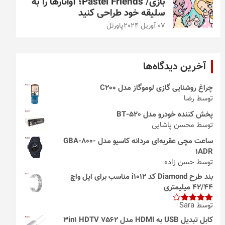
بازی/ Pastel Friends؛ آواتارها را به
سلیقه خود طراحی کنید
07 آوریل 2024
پاورتل
آخرین دیدگاه‌ها
چراغ روشنایی گازی لوموگاز مدل C200
توسط رضا
پخش کننده خودرو مدل 520-BT
توسط محسن پاشایی
ساعت مچی عقربه‌ای مردانه کاسیو مدل GBA-800-
1ADR
توسط حسن زاده
بند طرح Diamond کد i1012 مناسب برای اپل واچ
42/44 میلیمتری
توسط Sara
امتیاز
4
از 5
کابل تبدیل USB به HDMI مدل 3in1 HDTV 7562