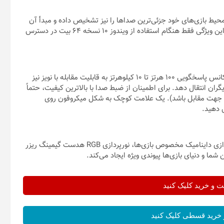
ست گیمینگ ریزر Kraken V3 می‌توانید در محیط بازی‌های خود جزئی‌ترین صداها را نیز تشخیص داده و مبدأ آن
را با دقت بالا شناسایی کنید تا هرگز توسط رقبا غافلگیر نشوید. البته این ویژگی فقط هنگام استفاده از ویندوز 10 نسخه 64 بیت در دسترس
ین میکروفون انعطاف پذیر و جدا شونده با حساسیت 3 دسی‌بل و فرکانس پاسخگویی 100 هرتز تا 10 کیلوهرتز به قابلیت مقابله با نویز نیز
ان انتقال دهد. برای اطمینان از ضبط صدا با بالاترین کیفیت، حتماً
در جهت مقابل باشد). یک علامت کوچک به شکل میکروفون روی
 دهید.
با تنوع رنگی 16.8 میلیونی، هزاران الگوی مختلف و افکت‌های نورپردازی داینامیک مخصوص بازی‌ها، نورپردازی RGB هدست گیمینگ ریزر
و خرید کلیک کنید
خرید قسطی کلیک کنید