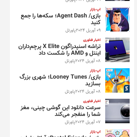
09 آوریل 2024
پاورتل
اپ بازار
بازی/ Agent Dash؛ سکه‌ها را جمع
کنید
09 آوریل 2024
پاورتل
اخبار فناوری
تراشه اسنپدراگون X Elite پرچم‌داران
اینتل و AMD را شکست داد
08 آوریل 2024
پاورتل
اپ بازار
بازی/ Looney Tunes؛ شهری بزرگ
بسازید
08 آوریل 2024
پاورتل
اخبار فناوری
سرعت دانلود این گوشی چینی، مغز
شما را منفجر می‌کند
07 آوریل 2024
پاورتل
اپ بازار