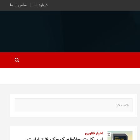
درباره ما
تماس با ما
ج
س
ت
ج
و
اخبار فناوری