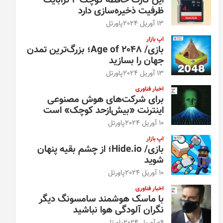
این کارت حافظه کوچک ۴ ترابایت
ظرفیت ذخیره‌سازی دارد
13 آوریل 2024
پاورتل
اپ بازار
بازی/ Age of 2048؛ بزرگ‌ترین تمدن
جهان را بسازید
13 آوریل 2024
پاورتل
اخبار فناوری
برای شرکت‌های هوش مصنوعی
اینترنت «بیش‌از‌حد کوچک» است
10 آوریل 2024
پاورتل
اپ بازار
بازی/ Hide.io؛ از چشم بقیه پنهان
شوید
10 آوریل 2024
پاورتل
اخبار فناوری
با ماسک هوشمند سامسونگ دیگر
نگران آلودگی هوا نباشید