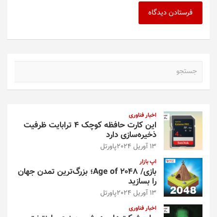
ج
س
ت
ج
و
اخبار فناوری
این کارت حافظه کوچک ۴ ترابایت ظرفیت
ذخیره‌سازی دارد
13 آوریل 2024
پاورتل
اپ بازار
بازی/ Age of 2048؛ بزرگ‌ترین تمدن جهان
را بسازید
13 آوریل 2024
پاورتل
اخبار فناوری