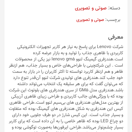
دسته:
صوتی و تصویری
برچسب:
صوتی و تصویری
معرفی
شرکت Lenovo برای پاسخ به نیاز هر کاربر تجهیزات الکترونیکی
کاربردی با ظاهری جذاب را تولید و به بازار عرضه کرده
است.هندزفری گیمینگ لنوو lenovo gm5 نیز یکی از محصولات
است . این شرکتچینی با طراحی‌های خاص و بسیار جذاب، هم ازنظر
ظاهر و هم ازنظر کاربرد توانسته تا اکثر کاربران را در بازار به سمت
خود جلب کند.هندزفری های تولیدی شرکت لنوو آن‌قدر تنوع دارد
که می‌توان گفت که برای هر سلیقه یک‌ انتخاب می‌تواند داشته
باشد.هندزفری مدل GM5 از سری هندزفری های بلوتوث این شرکت
بوده که با ویژگی‌های جالب کاربردی و طراحی زیبای ظاهری آن‌یکی
از بهترین مدل‌های هندزفری های بی‌سیم لنوو است.طراحی ظاهری
کیس این هندزفری به شکل هندزفری های گیمینگ بوده که متفاوت
و بسیار جذاب است. این کیس شارژ در دو طرف جلویی خود دارای
دو چراغ LED بوده که ظاهر خاصی را به آن داده است که برای کاربر
بسیار چشم‌نواز می‌باشد.طراحی ایرفون‌ها به‌صورت توگوشی بوده و