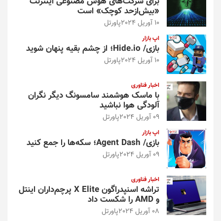
برای شرکت‌های هوش مصنوعی اینترنت
«بیش‌از‌حد کوچک» است
10 آوریل 2024
پاورتل
اپ بازار
بازی/ Hide.io؛ از چشم بقیه پنهان شوید
10 آوریل 2024
پاورتل
اخبار فناوری
با ماسک هوشمند سامسونگ دیگر نگران
آلودگی هوا نباشید
09 آوریل 2024
پاورتل
اپ بازار
بازی/ Agent Dash؛ سکه‌ها را جمع کنید
09 آوریل 2024
پاورتل
اخبار فناوری
تراشه اسنپدراگون X Elite پرچم‌داران اینتل
و AMD را شکست داد
08 آوریل 2024
پاورتل