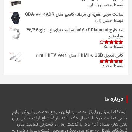
توسط محسن پاشایی
ساعت مچی عقربه‌ای مردانه کاسیو مدل GBA-800-1ADR
توسط حسن زاده
بند طرح Diamond کد i1012 مناسب برای اپل واچ 42/44
میلیمتری
توسط Sara
امتیاز
4
از 5
کابل تبدیل USB به HDMI مدل 3in1 HDTV 7562
توسط محمد
امتیاز
5
از
5
درباره ما
فروشگاه اینترنتی پاورتل به عنوان اولین مرجع تخصصی فروش لوازم
جانبی فعالیت خود را از سال ۹۸ با هدف ارائه انواع لوازم جانبی برای
تلفن های همراه آغاز کرد. با گذشت زمان و گسترش فعالیت های
فروشگاه، پاورتل به حوزه های دیگری همچون تبلت و … وارد شد و به