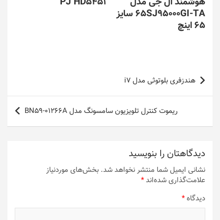
هوشمند ال جی مدل
PJ HD5451
65SJ95000GI-TA سایز
65 اینچ
راهبری
هندزفری بلوتوثی مدل i7
نوشته
ریموت کنترل تلویزیون سامسونگ مدل BN59-01266A
دیدگاهتان را بنویسید
نشانی ایمیل شما منتشر نخواهد شد.
بخش‌های موردنیاز
علامت‌گذاری شده‌اند
*
دیدگاه
*