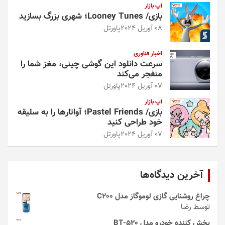
اپ بازار
بازی/ Looney Tunes؛ شهری بزرگ بسازید
08 آوریل 2024
پاورتل
اخبار فناوری
سرعت دانلود این گوشی چینی، مغز شما را
منفجر می‌کند
07 آوریل 2024
پاورتل
اپ بازار
بازی/ Pastel Friends؛ آواتارها را به سلیقه
خود طراحی کنید
07 آوریل 2024
پاورتل
آخرین دیدگاه‌ها
چراغ روشنایی گازی لوموگاز مدل C200
توسط رضا
پخش کننده خودرو مدل 520-BT