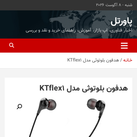
ه
شنبه - 8 آگوست 2026
حتوا
روید
پاورتل
اخبار فناوری، اپ بازار، آموزش، راهنمای خرید و نقد و بررسی
خـانـه
هدفون بلوتوثی مدل KTflex1
هدفون بلوتوثی مدل KTflex1