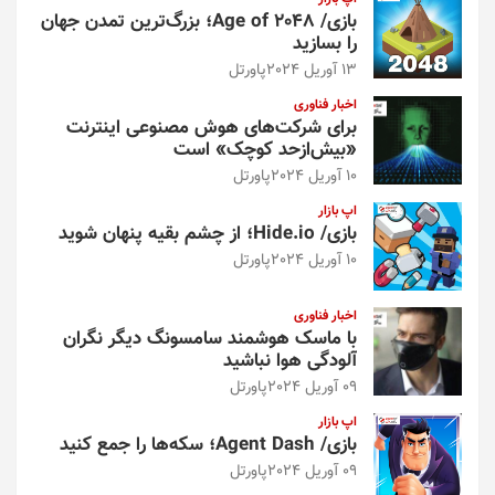
بازی/ Age of 2048؛ بزرگ‌ترین تمدن جهان
را بسازید
13 آوریل 2024
پاورتل
اخبار فناوری
برای شرکت‌های هوش مصنوعی اینترنت
«بیش‌از‌حد کوچک» است
10 آوریل 2024
پاورتل
اپ بازار
بازی/ Hide.io؛ از چشم بقیه پنهان شوید
10 آوریل 2024
پاورتل
اخبار فناوری
با ماسک هوشمند سامسونگ دیگر نگران
آلودگی هوا نباشید
09 آوریل 2024
پاورتل
اپ بازار
بازی/ Agent Dash؛ سکه‌ها را جمع کنید
09 آوریل 2024
پاورتل