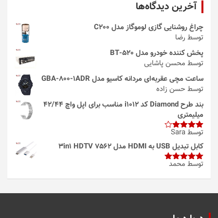
آخرین دیدگاه‌ها
چراغ روشنایی گازی لوموگاز مدل C200
توسط رضا
پخش کننده خودرو مدل 520-BT
توسط محسن پاشایی
ساعت مچی عقربه‌ای مردانه کاسیو مدل GBA-800-1ADR
توسط حسن زاده
بند طرح Diamond کد i1012 مناسب برای اپل واچ 42/44
میلیمتری
توسط Sara
امتیاز
4
از 5
کابل تبدیل USB به HDMI مدل 3in1 HDTV 7562
توسط محمد
امتیاز
5
از
5