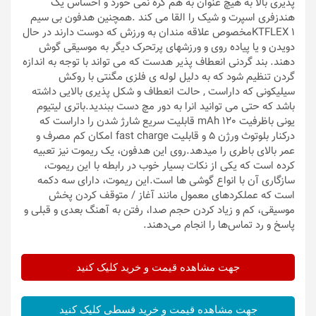
پذیری بالا به هیچ عنوان به هم گره نمی خورد و احساس یک
هندزفری اسپرت و شیک را القا می کند .همچنین هدفون بی سیم
KTFLEX 1مخصوص علاقه مندان به ورزش که دوست دارند در حال
دویدن و یا پیاده روی و ورزشهای پرتحرک دیگر به موسیقی گوش
دهند. بند گردنی انعطاف پذیر هدست که می تواند با توجه به اندازه
گردن تنظیم شود که به دلیل لوله ی فلزی مگنتی با روکش
سیلیکونی که داراست , حالت انعطاف و شکل پذیری بالایی داشته
باشد که حتی می توانید انرا به دور مچ دست ببندید.باتری لیتیوم
یونی باظرفیت mAh 120 قابلیت سریع شارژ شدن را داراست که
درکنار بلوتوث ورژن 5 و قابلیت fast charge امکان کم مصرف و
عمر بالای باطری را میدهد.روی این هدفون، یک ریموت نیز تعبیه
کرده است که یکی از نکات بسیار خوب در رابطه با این ریموت،
سازگاری آن با انواع گوشی ها است.این ریموت، دارای سه دکمه
است که عملکردهای معمول مانند آغاز / متوقف کردن پخش
موسیقی، کم و زیاد کردن حجم صدا، رفتن به آهنگ بعدی و قبلی و
پاسخ و رد تماس‌ها را انجام می‌دهند.
جهت مشاهده قیمت و خرید کلیک کنید
جهت مشاهده قیمت و خرید قسطی کلیک کنید