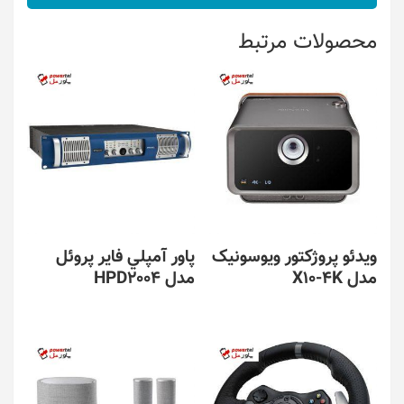
محصولات مرتبط
ویدئو پروژکتور ویوسونیک
پاور آمپلي فاير پروئل
مدل X10-4K
مدل HPD2004