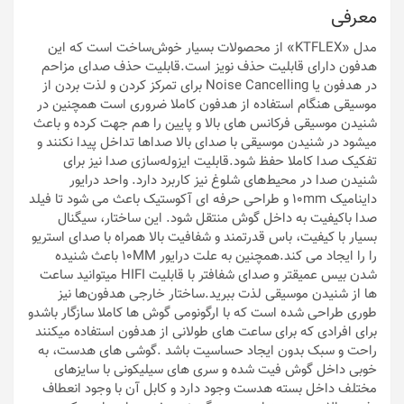
معرفی
مدل «KTFLEX» از محصولات بسیار خوش‌ساخت است که این
هدفون دارای قابلیت حذف نویز است.قابلیت حذف صدای مزاحم
در هدفون یا Noise Cancelling برای تمرکز کردن و لذت بردن از
موسیقی هنگام استفاده از هدفون کاملا ضروری است همچنین در
شنیدن موسیقی فرکانس های بالا و پایین را هم جهت کرده و باعث
میشود در شنیدن موسیقی با صدای بالا صداها تداخل پیدا نکنند و
تفکیک صدا کاملا حفظ شود.قابلیت ایزوله‌سازی صدا نیز برای
شنیدن صدا در محیط‌های شلوغ نیز کاربرد دارد. واحد درایور
داینامیک 10mm و طراحی حرفه ای آکوستیک باعث می شود تا فیلد
صدا باکیفیت به داخل گوش منتقل شود. این ساختار، سیگنال
بسیار با کیفیت، باس قدرتمند و شفافیت بالا همراه با صدای استریو
را را ایجاد می کند.همچنین به علت درایور 10MM باعث شنیده
شدن بیس عمیقتر و صدای شفافتر با قابلیت HIFI میتوانید ساعت
ها از شنیدن موسیقی لذت ببرید.ساختار خارجی هدفون‌ها نیز
طوری طراحی شده است که با ارگونومی گوش ها کاملا سازگار باشدو
برای افرادی که برای ساعت های طولانی از هدفون استفاده میکنند
راحت و سبک بدون ایجاد حساسیت باشد .گوشی های هدست، به
خوبی داخل گوش فیت شده و سری های سیلیکونی با سایزهای
مختلف داخل بسته هدست وجود دارد و کابل آن با وجود انعطاف