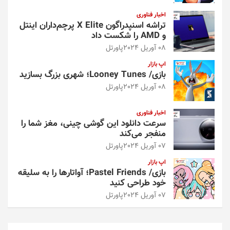
اخبار فناوری
تراشه اسنپدراگون X Elite پرچم‌داران اینتل
و AMD را شکست داد
08 آوریل 2024
پاورتل
اپ بازار
بازی/ Looney Tunes؛ شهری بزرگ بسازید
08 آوریل 2024
پاورتل
اخبار فناوری
سرعت دانلود این گوشی چینی، مغز شما را
منفجر می‌کند
07 آوریل 2024
پاورتل
اپ بازار
بازی/ Pastel Friends؛ آواتارها را به سلیقه
خود طراحی کنید
07 آوریل 2024
پاورتل