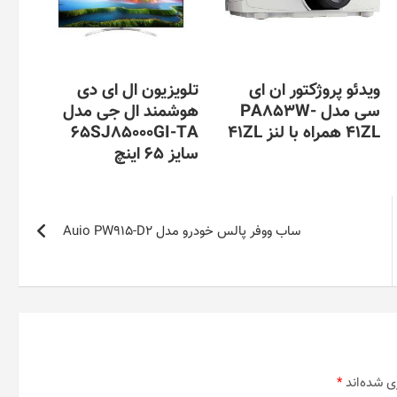
ویدئو پروژکتور ان ای
تلویزیون ال ای دی
سی مدل PA853W-
هوشمند ال جی مدل
41ZL همراه با لنز 41ZL
65SJ85000GI-TA
سایز 65 اینچ
ساب ووفر پالس خودرو مدل Auio PW915-D2
ی شده‌اند
*