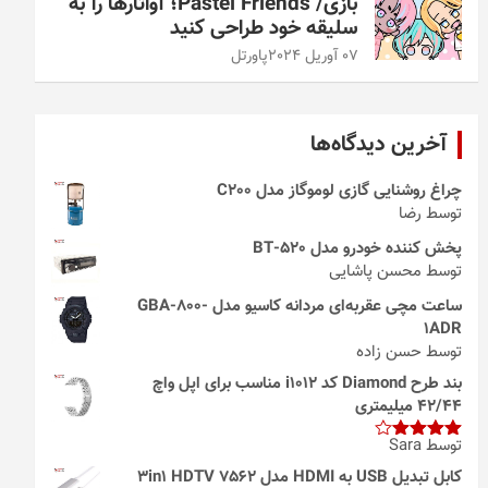
بازی/ Pastel Friends؛ آواتارها را به
سلیقه خود طراحی کنید
07 آوریل 2024
پاورتل
آخرین دیدگاه‌ها
چراغ روشنایی گازی لوموگاز مدل C200
توسط رضا
پخش کننده خودرو مدل 520-BT
توسط محسن پاشایی
ساعت مچی عقربه‌ای مردانه کاسیو مدل GBA-800-
1ADR
توسط حسن زاده
بند طرح Diamond کد i1012 مناسب برای اپل واچ
42/44 میلیمتری
توسط Sara
امتیاز
4
از 5
کابل تبدیل USB به HDMI مدل 3in1 HDTV 7562