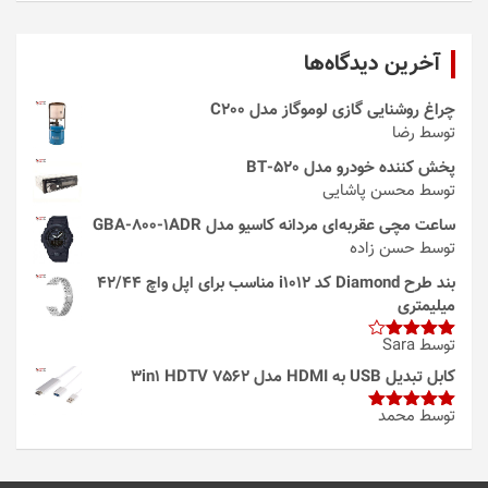
آخرین دیدگاه‌ها
چراغ روشنایی گازی لوموگاز مدل C200
توسط رضا
پخش کننده خودرو مدل 520-BT
توسط محسن پاشایی
ساعت مچی عقربه‌ای مردانه کاسیو مدل GBA-800-1ADR
توسط حسن زاده
بند طرح Diamond کد i1012 مناسب برای اپل واچ 42/44
میلیمتری
توسط Sara
امتیاز
4
از 5
کابل تبدیل USB به HDMI مدل 3in1 HDTV 7562
توسط محمد
امتیاز
5
از
5