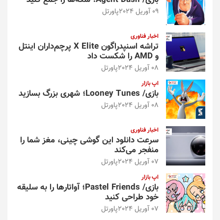
بازی/ Agent Dash؛ سکه‌ها را جمع کنید
09 آوریل 2024
پاورتل
اخبار فناوری
تراشه اسنپدراگون X Elite پرچم‌داران اینتل
و AMD را شکست داد
08 آوریل 2024
پاورتل
اپ بازار
بازی/ Looney Tunes؛ شهری بزرگ بسازید
08 آوریل 2024
پاورتل
اخبار فناوری
سرعت دانلود این گوشی چینی، مغز شما را
منفجر می‌کند
07 آوریل 2024
پاورتل
اپ بازار
بازی/ Pastel Friends؛ آواتارها را به سلیقه
خود طراحی کنید
07 آوریل 2024
پاورتل