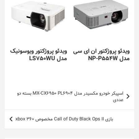
ویدئو پروژکتور ان ای سی
ویدئو پروژکتور ویوسونیک
مدل NP-P554W
مدل LS750WU
راهبری
اسپیکر خودرو مکسیدر مدل MX-CX6950 PL6904 بسته دو
نوشته
عددی
بازی Call of Duty Black Ops II مخصوص xbox 360