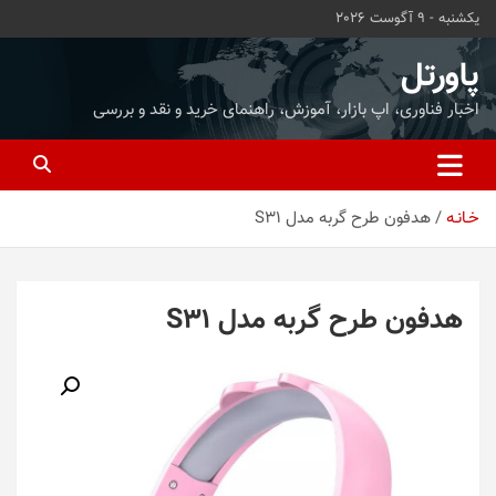
ه
یکشنبه - 9 آگوست 2026
حتوا
روید
پاورتل
اخبار فناوری، اپ بازار، آموزش، راهنمای خرید و نقد و بررسی
خـانـه
هدفون طرح گربه مدل S31
هدفون طرح گربه مدل S31