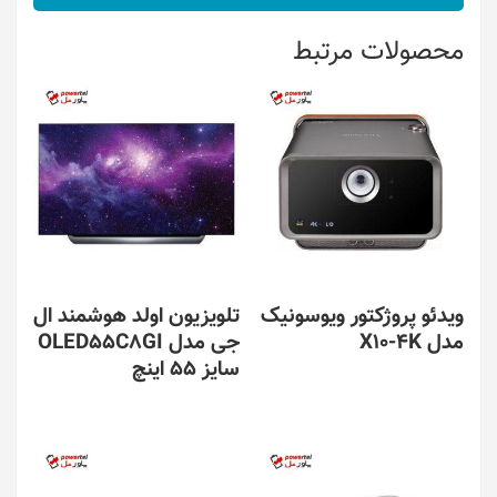
محصولات مرتبط
ویدئو پروژکتور ویوسونیک
تلویزیون اولد هوشمند ال
مدل X10-4K
جی مدل OLED55C8GI
سایز 55 اینچ