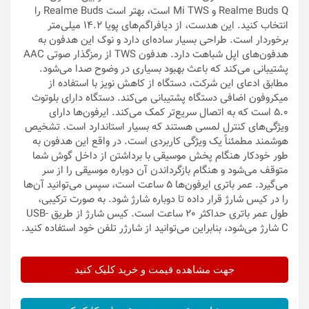
Realme Buds Q و Mi TWS است، بهتر است Realme Buds را
انتخاب کنید. این هدست، از دیافراگم‌های پویا 14.2 میلی‌متر
برخوردار است. طراحی بسیار ساده‌ای دارد و نوک این هدفون به
هدفون‌های اپل شباهت دارد. هدفون TWS از رمزگذار صوتی AAC
پشتیبانی می‌کند که باعث بهبود بسیاری در وضوح صدا می‌شود.
مطابق ادعای این شرکت‌، دستگاه از کاهش نویز با استفاده از
میکروفون اضافی دستگاه پشتیبانی می‌کند. دستگاه دارای بلوتوث
5.0 است که به اتصال سریع‌تر کمک می‌کند. ایرفون‌ها دارای
ویژگی‌های کنترل لمسی هستند که بسیار استاندارد است. تشخیص
هوشمند مطمئناً یک ویژگی کاربردی است. در واقع این هدفون به
طور خودکار هنگام پخش موسیقی با برداشتن از داخل گوش شما
متوقف می‌شود و هنگام بازگرداندن آن دوباره موسیقی را از سر
می‌گیرد. عمر باتری ایرفون‌ها 5 ساعت است، سپس می‌توانید آن‌ها
را در کیس شارژ قرار داده تا دوباره شارژ شود. به صورت ترکیبی،
طول عمر باتری حداکثر 20 ساعت است. کیس شارژ از طریق USB-
C شارژ می‌شود، بنابراین می‌توانید از شارژر تلفن خود استفاده کنید.
جهت مشاهده قیمت و خرید کلیک کنید