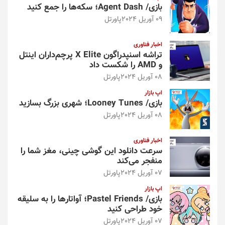
بازی/ Agent Dash؛ سکه‌ها را جمع کنید
09 آوریل 2024
پاورتل
اخبار فناوری
تراشه اسنپدراگون X Elite پرچم‌داران اینتل
و AMD را شکست داد
08 آوریل 2024
پاورتل
اپ بازار
بازی/ Looney Tunes؛ شهری بزرگ بسازید
08 آوریل 2024
پاورتل
اخبار فناوری
سرعت دانلود این گوشی چینی، مغز شما را
منفجر می‌کند
07 آوریل 2024
پاورتل
اپ بازار
بازی/ Pastel Friends؛ آواتارها را به سلیقه
خود طراحی کنید
07 آوریل 2024
پاورتل