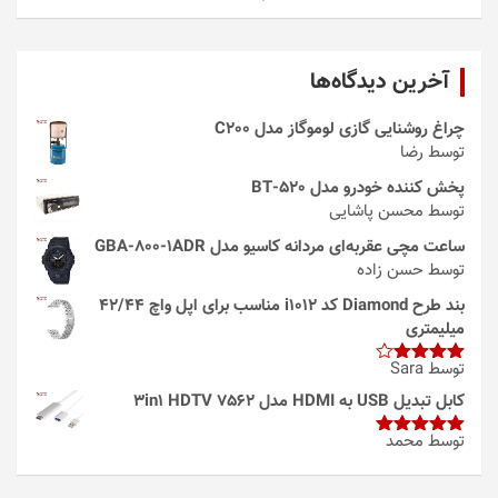
آخرین دیدگاه‌ها
چراغ روشنایی گازی لوموگاز مدل C200
توسط رضا
پخش کننده خودرو مدل 520-BT
توسط محسن پاشایی
ساعت مچی عقربه‌ای مردانه کاسیو مدل GBA-800-1ADR
توسط حسن زاده
بند طرح Diamond کد i1012 مناسب برای اپل واچ 42/44
میلیمتری
توسط Sara
امتیاز
4
از 5
کابل تبدیل USB به HDMI مدل 3in1 HDTV 7562
توسط محمد
امتیاز
5
از
5