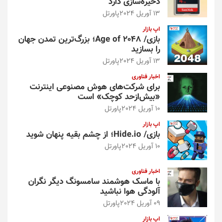
ذخیره‌سازی دارد
13 آوریل 2024
پاورتل
اپ بازار
بازی/ Age of 2048؛ بزرگ‌ترین تمدن جهان
را بسازید
13 آوریل 2024
پاورتل
اخبار فناوری
برای شرکت‌های هوش مصنوعی اینترنت
«بیش‌از‌حد کوچک» است
10 آوریل 2024
پاورتل
اپ بازار
بازی/ Hide.io؛ از چشم بقیه پنهان شوید
10 آوریل 2024
پاورتل
اخبار فناوری
با ماسک هوشمند سامسونگ دیگر نگران
آلودگی هوا نباشید
09 آوریل 2024
پاورتل
اپ بازار