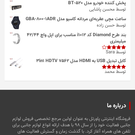
پخش کننده خودرو مدل 520-BT
توسط محسن پاشایی
ساعت مچی عقربه‌ای مردانه کاسیو مدل GBA-800-1ADR
توسط حسن زاده
بند طرح Diamond کد i1012 مناسب برای اپل واچ 42/44
میلیمتری
توسط Sara
امتیاز
4
از 5
کابل تبدیل USB به HDMI مدل 3in1 HDTV 7562
توسط محمد
امتیاز
5
از
5
درباره ما
فروشگاه اینترنتی پاورتل به عنوان اولین مرجع تخصصی فروش لوازم
جانبی فعالیت خود را از سال ۹۸ با هدف ارائه انواع لوازم جانبی برای
تلفن های همراه آغاز کرد. با گذشت زمان و گسترش فعالیت های