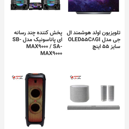
تلویزیون اولد هوشمند ال
پخش کننده چند رسانه
جی مدل OLED55C8GI
ای پاناسونیک مدل SB-
سایز 55 اینچ
MAX9000 / SA-
MAX9000