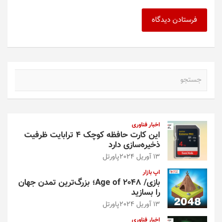
ج
س
ت
ج
و
اخبار فناوری
این کارت حافظه کوچک ۴ ترابایت ظرفیت
ذخیره‌سازی دارد
13 آوریل 2024
پاورتل
اپ بازار
بازی/ Age of 2048؛ بزرگ‌ترین تمدن جهان
را بسازید
13 آوریل 2024
پاورتل
اخبار فناوری