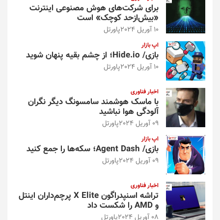
برای شرکت‌های هوش مصنوعی اینترنت
«بیش‌از‌حد کوچک» است
10 آوریل 2024
پاورتل
اپ بازار
بازی/ Hide.io؛ از چشم بقیه پنهان شوید
10 آوریل 2024
پاورتل
اخبار فناوری
با ماسک هوشمند سامسونگ دیگر نگران
آلودگی هوا نباشید
09 آوریل 2024
پاورتل
اپ بازار
بازی/ Agent Dash؛ سکه‌ها را جمع کنید
09 آوریل 2024
پاورتل
اخبار فناوری
تراشه اسنپدراگون X Elite پرچم‌داران اینتل
و AMD را شکست داد
08 آوریل 2024
پاورتل