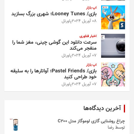
اپ بازار
بازی/ Looney Tunes؛ شهری بزرگ بسازید
08 آوریل 2024
پاورتل
اخبار فناوری
سرعت دانلود این گوشی چینی، مغز شما را
منفجر می‌کند
07 آوریل 2024
پاورتل
اپ بازار
بازی/ Pastel Friends؛ آواتارها را به سلیقه
خود طراحی کنید
07 آوریل 2024
پاورتل
آخرین دیدگاه‌ها
چراغ روشنایی گازی لوموگاز مدل C200
توسط رضا