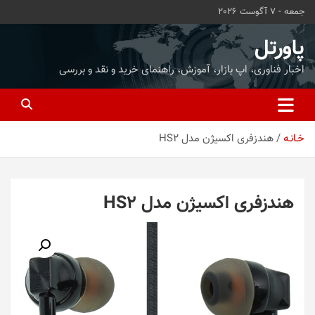
ه
جمعه - 7 آگوست 2026
حتوا
روید
پاورتل
اخبار فناوری، اپ بازار، آموزش، راهنمای خرید و نقد و بررسی
خـانـه
هندزفری اکسیژن مدل HS2
هندزفری اکسیژن مدل HS2