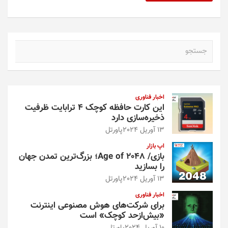
ج
س
ت
ج
و
اخبار فناوری
این کارت حافظه کوچک ۴ ترابایت ظرفیت
ذخیره‌سازی دارد
13 آوریل 2024
پاورتل
اپ بازار
بازی/ Age of 2048؛ بزرگ‌ترین تمدن جهان
را بسازید
13 آوریل 2024
پاورتل
اخبار فناوری
برای شرکت‌های هوش مصنوعی اینترنت
«بیش‌از‌حد کوچک» است