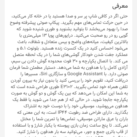
معرفی
حتی اگر در کافی شاپ پر سر و صدا هستید یا در خانه کار می‌کنید،
در حین حرکت تماس‌های مهم بگیرید. پیکاپ صوتی پیشرفته وضوح
صدا را بهبود می‌بخشد تا بتوانید بشنوید و طوری شنیده شوید که
گویی رو در رو صحبت می‌کنید. درایورهای پویا 13 میلی‌متری با
بالاترین کیفیت، میانه‌های واضح و بیس متعادل و شفاف، باعث
می‌شود احساس کنید در یک کنسرت زنده هستید. بلوتوث 5.1 و
عملکرد جفت شدن خودکار گوشی‌های شما را در یک لحظه متصل
می کند. با اتصال یکپارچه و 30 فوت محدوده گوش دادن بی سیم،
آزادی کامل را با هدفون به شما می‌دهد. دستیار مطمئن شما فرمان
صوتی دارد. با Google Assistant و سازگاری Siri، مسیرها را
دریافت کنید، تقویم خود را بررسی کنید یا بدون نیاز به بیرون آوردن
تلفن همراه خود تماس بگیرید. E3102 طوری طراحی شده است که
به شما این امکان را می‌دهد که بین یک گوش و دو گوش به صورت
یکپارچه جابجا شوید. در حالی که از هم جدا می شوید یا فقط یک
هدفون می‌پوشید، موسیقی خود را با دوست خود به اشتراک
بگذارید. دارای طراحی ضد رطوبت IP44 است، به این معنی که
باران یا عرق ماراتن موسیقی، تماس‌ها یا تمرین شما را مختل
نمی‌کند. تا پنج ساعت زمان بازی پیوسته با یکبار شارژ و با استفاده
از قاب باتری جمع و جور، می‌توانید سه بار هدفون را شارژ کنید.