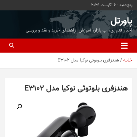
ه
پنج‌شنبه - 6 آگوست 2026
حتوا
روید
پاورتل
اخبار فناوری، اپ بازار، آموزش، راهنمای خرید و نقد و بررسی
خـانـه
هندزفری بلوتوثی نوکیا مدل E3102
هندزفری بلوتوثی نوکیا مدل E3102