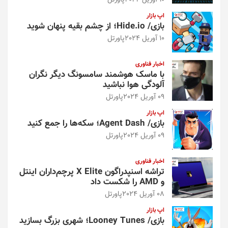
10 آوریل 2024
پاورتل
اپ بازار
بازی/ Hide.io؛ از چشم بقیه پنهان شوید
10 آوریل 2024
پاورتل
اخبار فناوری
با ماسک هوشمند سامسونگ دیگر نگران
آلودگی هوا نباشید
09 آوریل 2024
پاورتل
اپ بازار
بازی/ Agent Dash؛ سکه‌ها را جمع کنید
09 آوریل 2024
پاورتل
اخبار فناوری
تراشه اسنپدراگون X Elite پرچم‌داران اینتل
و AMD را شکست داد
08 آوریل 2024
پاورتل
اپ بازار
بازی/ Looney Tunes؛ شهری بزرگ بسازید