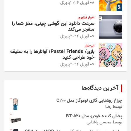
08 آوریل 2024
پاورتل
اخبار فناوری
سرعت دانلود این گوشی چینی، مغز شما را
منفجر می‌کند
07 آوریل 2024
پاورتل
اپ بازار
بازی/ Pastel Friends؛ آواتارها را به سلیقه
خود طراحی کنید
07 آوریل 2024
پاورتل
آخرین دیدگاه‌ها
چراغ روشنایی گازی لوموگاز مدل C200
توسط رضا
پخش کننده خودرو مدل 520-BT
توسط محسن پاشایی