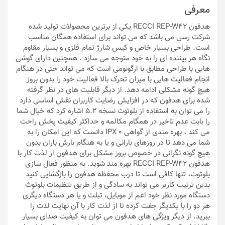
معرفی
هدفون RECCI REP-W42 یکی از برترین محصولات تولید شده
شرکت رسی می باشد که می تواند برای استفاده همگان مناسب
است. طراحی بسیار خاص و کیس شارژ تمام فلزی و بسیار مقاوم
نگاه هر بیننده ای را به خود متوجه می سازد . همچنین دارای گوشی
هایی با طراحی مطابق با ارگونومی است که می تواند حتی در هنگام
انجام فعالیت هایی با میزان تحرک بالا فعالیت خود را بدون بروز
هیچ گونه مشکلی ادامه دهد. از دیگر قابلیت های در نظر گرفته
شده برای هدفون که در افزایش رضایت کاربران نقش اساسی دارد
را می توان به استفاده از بلوتوث نسخه 5.2 اشاره کرد که خیال شما
را بابت عدم تاخیر در همگام مکالمه و حداکثر کیفیت پخش راحت
می کند ، بهره مندی از گواهی IPX 0 دانست که این امکان را به
شما می دهد تا در روزهای بارانی و یا به هنگام بارش باران بدون
هیچ گونه نگرانی در خصوص بروز مشکل برای هدفون از لذت کار با
هدفون RECCI REP-W42 بهره مند شوید. به منظور فعال سازی
بلوتوث، تنها کافی است تا درب محفظه هدفون را بازگشایی کنید
بدین ترتیب کاربر می تواند به سادگی و از طریق تنظیمات بلوتوث
دستگاه مورد نظر خود اعم از موبایل، تبلت و یا هر دستگاه دیگری
هر دو را با یکدیگر جفت کرده تا از لذت کار با آن نهایت لذت را
ببرید. از دیگر ویژگی های هدفون می توان به کیفیت صدای بسیار