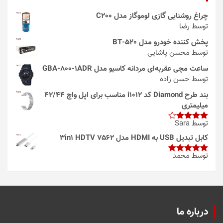
چراغ روشنایی گازی لوموگاز مدل C200
توسط رضا
پخش کننده خودرو مدل 520-BT
توسط محسن پاشایی
ساعت مچی عقربه‌ای مردانه کاسیو مدل GBA-800-1ADR
توسط حسن زاده
بند طرح Diamond کد i1012 مناسب برای اپل واچ 42/44
میلیمتری
توسط Sara
امتیاز
4
از 5
کابل تبدیل USB به HDMI مدل 3in1 HDTV 7562
توسط محمد
امتیاز
5
از
5
درباره ما