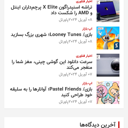
اخبار فناوری
تراشه اسنپدراگون X Elite پرچم‌داران اینتل
و AMD را شکست داد
08 آوریل 2024
پاورتل
اپ بازار
بازی/ Looney Tunes؛ شهری بزرگ بسازید
08 آوریل 2024
پاورتل
اخبار فناوری
سرعت دانلود این گوشی چینی، مغز شما را
منفجر می‌کند
07 آوریل 2024
پاورتل
اپ بازار
بازی/ Pastel Friends؛ آواتارها را به سلیقه
خود طراحی کنید
07 آوریل 2024
پاورتل
آخرین دیدگاه‌ها