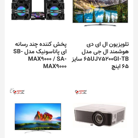
تلویزیون ال ای دی
پخش کننده چند رسانه
هوشمند ال جی مدل
ای پاناسونیک مدل SB-
65UJ75200GI-TB سایز
MAX9000 / SA-
65 اینچ
MAX9000