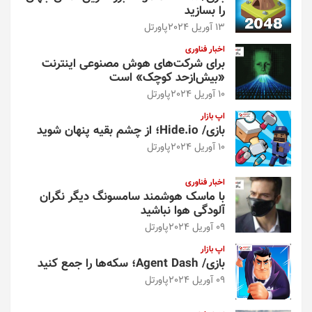
را بسازید
13 آوریل 2024
پاورتل
اخبار فناوری
برای شرکت‌های هوش مصنوعی اینترنت
«بیش‌از‌حد کوچک» است
10 آوریل 2024
پاورتل
اپ بازار
بازی/ Hide.io؛ از چشم بقیه پنهان شوید
10 آوریل 2024
پاورتل
اخبار فناوری
با ماسک هوشمند سامسونگ دیگر نگران
آلودگی هوا نباشید
09 آوریل 2024
پاورتل
اپ بازار
بازی/ Agent Dash؛ سکه‌ها را جمع کنید
09 آوریل 2024
پاورتل