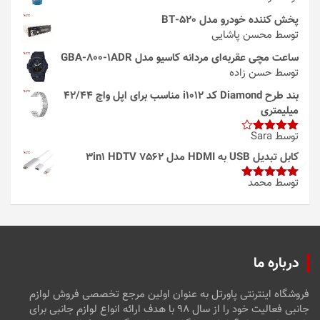
پخش کننده خودرو مدل 520-BT
توسط محسن پاشایی
ساعت مچی عقربه‌ای مردانه کاسیو مدل GBA-800-1ADR
توسط حسن زاده
بند طرح Diamond کد i1012 مناسب برای اپل واچ 42/44
میلیمتری
توسط Sara
امتیاز
4
از 5
کابل تبدیل USB به HDMI مدل 3in1 HDTV 7562
توسط محمد
امتیاز
5
از
5
درباره ما
فروشگاه اینترنتی پاورتل به عنوان اولین مرجع تخصصی فروش لوازم
جانبی فعالیت خود را از سال ۹۸ با هدف ارائه انواع لوازم جانبی برای