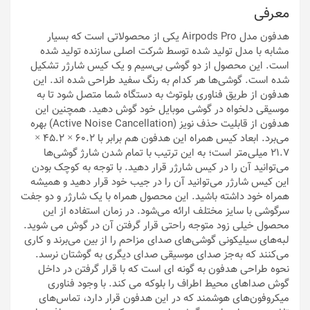
معرفی
هدفون مدل Airpods Pro یکی از محصولاتی است که بسیار
مشابه با مدل تولید شده توسط شرکت اصلی سازنده تولید شده
است. این محصول از دو گوشی بی‌سیم و یک کیس شارژر تشکیل
شده است. گوشی‌ها هر کدام به رنگ سفید طراحی شده اند. این
هدفون از طریق فناوری بلوتوث به دستگاه شما متصل شود تا به
موسیقی دلخواه در گوشی موبایل خود گوش دهید. همچنین این
هدفون از قابلیت حذف نویز (Active Noise Cancellation) بهره
می‌برد. ابعاد کیس همراه این هدفون هم برابر با 60.2 × 45.2 ×
21.7 میلی‌متر است؛ به این ترتیب با تمام شدن شارژ گوشی‌ها
می‌توانید آن را در کیس شارژر قرار دهید. با توجه به کوچک بودن
این کیس شارژر می‌توانید آن را در جیب خود قرار دهید و همیشه
همراه خود داشته باشید. این محصول همراه با یک شارژر و دو جفت
سرگوشی با سایز مختلف ارائه می‌شود. در زمان استفاده از این
محصول خیلی زود متوجه راحتی قرار گرفتن آن در گوش می شوید.
لبه‌های سیلیکونی گوشی‌های صدای مزاحم را از بین می‌برند و کاری
می‌کنند که به‌جز صدای موسیقی صدای دیگری به گوشتان نرسد.
نحوه طراحی هدفون به گونه ای است که با قرار گرفتن در داخل
گوش صداهای محیط اطراف را بلوکه می کند. با وجود فناوری
میکروفون‌های هوشمند که در این هدفون قرار دارد، تماس‌های