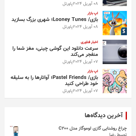
08 آوریل 2024
پاورتل
اپ بازار
بازی/ Looney Tunes؛ شهری بزرگ بسازید
08 آوریل 2024
پاورتل
اخبار فناوری
سرعت دانلود این گوشی چینی، مغز شما را
منفجر می‌کند
07 آوریل 2024
پاورتل
اپ بازار
بازی/ Pastel Friends؛ آواتارها را به سلیقه
خود طراحی کنید
07 آوریل 2024
پاورتل
آخرین دیدگاه‌ها
چراغ روشنایی گازی لوموگاز مدل C200
توسط رضا