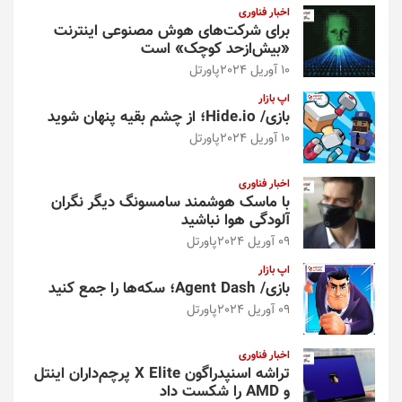
اخبار فناوری
برای شرکت‌های هوش مصنوعی اینترنت
«بیش‌از‌حد کوچک» است
10 آوریل 2024
پاورتل
اپ بازار
بازی/ Hide.io؛ از چشم بقیه پنهان شوید
10 آوریل 2024
پاورتل
اخبار فناوری
با ماسک هوشمند سامسونگ دیگر نگران
آلودگی هوا نباشید
09 آوریل 2024
پاورتل
اپ بازار
بازی/ Agent Dash؛ سکه‌ها را جمع کنید
09 آوریل 2024
پاورتل
اخبار فناوری
تراشه اسنپدراگون X Elite پرچم‌داران اینتل
و AMD را شکست داد