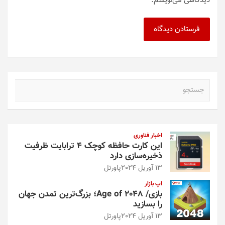
دیدگاهی می‌نویسم.
ج
س
ت
ج
و
اخبار فناوری
این کارت حافظه کوچک ۴ ترابایت ظرفیت
ذخیره‌سازی دارد
13 آوریل 2024
پاورتل
اپ بازار
بازی/ Age of 2048؛ بزرگ‌ترین تمدن جهان
را بسازید
13 آوریل 2024
پاورتل