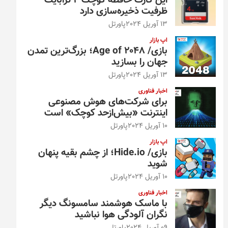
این کارت حافظه کوچک ۴ ترابایت
ظرفیت ذخیره‌سازی دارد
13 آوریل 2024
پاورتل
اپ بازار
بازی/ Age of 2048؛ بزرگ‌ترین تمدن
جهان را بسازید
13 آوریل 2024
پاورتل
اخبار فناوری
برای شرکت‌های هوش مصنوعی
اینترنت «بیش‌از‌حد کوچک» است
10 آوریل 2024
پاورتل
اپ بازار
بازی/ Hide.io؛ از چشم بقیه پنهان
شوید
10 آوریل 2024
پاورتل
اخبار فناوری
با ماسک هوشمند سامسونگ دیگر
نگران آلودگی هوا نباشید