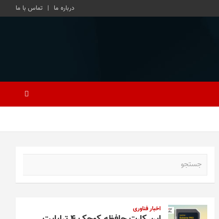
درباره ما
تماس با ما
ج
س
ت
ج
و
اخبار فناوری