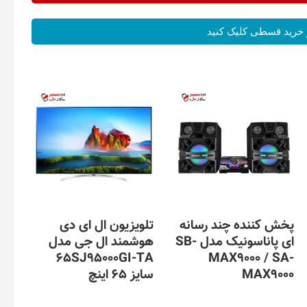
خرید قسطی کلیک کنید
پخش کننده چند رسانه
تلویزیون ال ای دی
ای پاناسونیک مدل SB-
هوشمند ال جی مدل
65SJ95000GI-TA
MAX9000 / SA-
MAX9000
سایز 65 اینچ