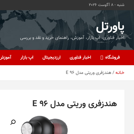
ه
شنبه - 8 آگوست 2026
حتوا
روید
پاورتل
اخبار فناوری، اپ بازار، آموزش، راهنمای خرید و نقد و بررسی
فروشگاه
اخبار فناوری
ارزدیجیتال
اپ بازار
آموزش
خـانـه
هندزفری وریتی مدل E 96
هندزفری وریتی مدل E 96