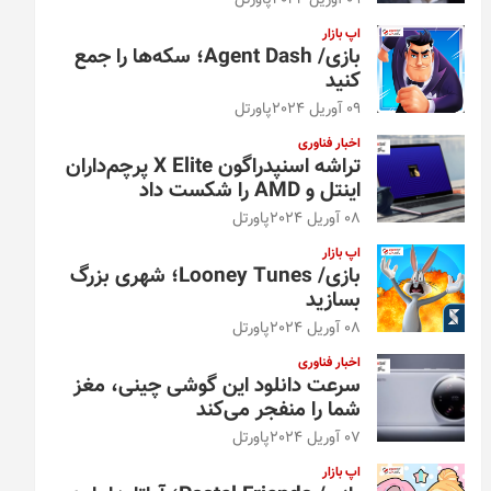
09 آوریل 2024
پاورتل
اپ بازار
بازی/ Agent Dash؛ سکه‌ها را جمع
کنید
09 آوریل 2024
پاورتل
اخبار فناوری
تراشه اسنپدراگون X Elite پرچم‌داران
اینتل و AMD را شکست داد
08 آوریل 2024
پاورتل
اپ بازار
بازی/ Looney Tunes؛ شهری بزرگ
بسازید
08 آوریل 2024
پاورتل
اخبار فناوری
سرعت دانلود این گوشی چینی، مغز
شما را منفجر می‌کند
07 آوریل 2024
پاورتل
اپ بازار