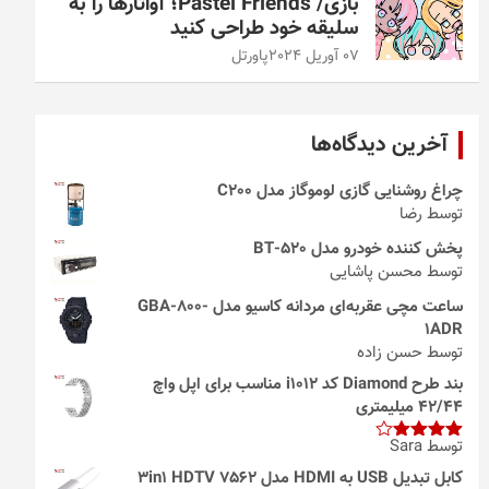
بازی/ Pastel Friends؛ آواتارها را به
سلیقه خود طراحی کنید
07 آوریل 2024
پاورتل
آخرین دیدگاه‌ها
چراغ روشنایی گازی لوموگاز مدل C200
توسط رضا
پخش کننده خودرو مدل 520-BT
توسط محسن پاشایی
ساعت مچی عقربه‌ای مردانه کاسیو مدل GBA-800-
1ADR
توسط حسن زاده
بند طرح Diamond کد i1012 مناسب برای اپل واچ
42/44 میلیمتری
توسط Sara
امتیاز
4
از 5
کابل تبدیل USB به HDMI مدل 3in1 HDTV 7562