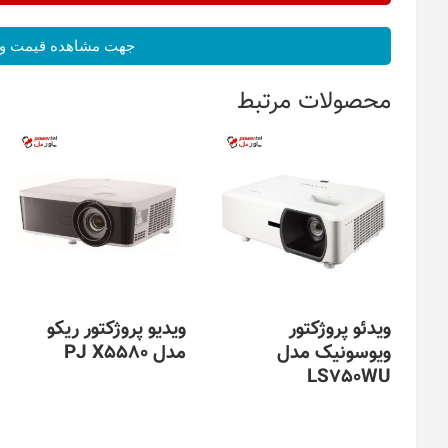
جهت مشاهده قیمت و 
محصولات مرتبط
ویدئو پروژکتور
ویدیو پروژکتور ریکو
ویوسونیک مدل
مدل PJ X5580
LS750WU