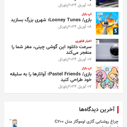
08 آوریل 2024
پاورتل
اپ بازار
بازی/ Looney Tunes؛ شهری بزرگ بسازید
08 آوریل 2024
پاورتل
اخبار فناوری
سرعت دانلود این گوشی چینی، مغز شما را
منفجر می‌کند
07 آوریل 2024
پاورتل
اپ بازار
بازی/ Pastel Friends؛ آواتارها را به سلیقه
خود طراحی کنید
07 آوریل 2024
پاورتل
آخرین دیدگاه‌ها
چراغ روشنایی گازی لوموگاز مدل C200