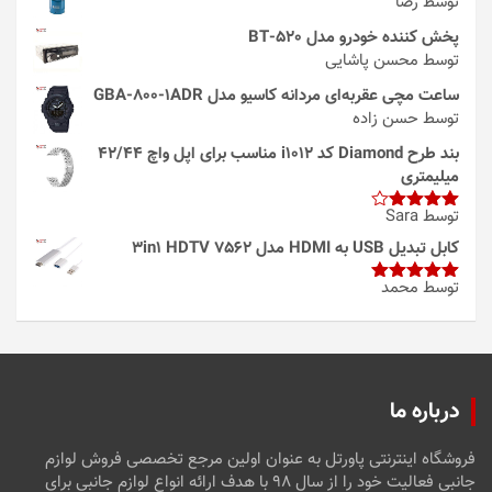
توسط رضا
پخش کننده خودرو مدل 520-BT
توسط محسن پاشایی
ساعت مچی عقربه‌ای مردانه کاسیو مدل GBA-800-1ADR
توسط حسن زاده
بند طرح Diamond کد i1012 مناسب برای اپل واچ 42/44
میلیمتری
توسط Sara
امتیاز
4
از 5
کابل تبدیل USB به HDMI مدل 3in1 HDTV 7562
توسط محمد
امتیاز
5
از
5
درباره ما
فروشگاه اینترنتی پاورتل به عنوان اولین مرجع تخصصی فروش لوازم
جانبی فعالیت خود را از سال ۹۸ با هدف ارائه انواع لوازم جانبی برای