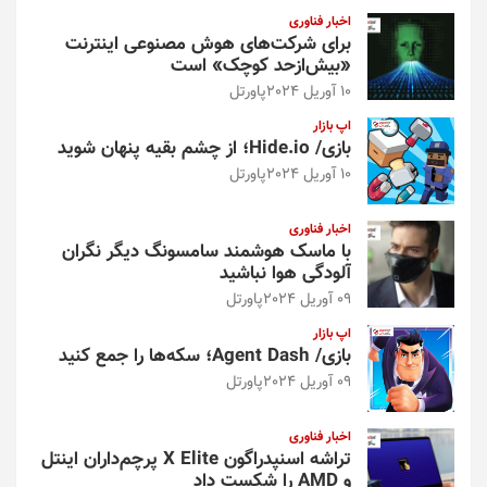
اخبار فناوری
برای شرکت‌های هوش مصنوعی اینترنت
«بیش‌از‌حد کوچک» است
10 آوریل 2024
پاورتل
اپ بازار
بازی/ Hide.io؛ از چشم بقیه پنهان شوید
10 آوریل 2024
پاورتل
اخبار فناوری
با ماسک هوشمند سامسونگ دیگر نگران
آلودگی هوا نباشید
09 آوریل 2024
پاورتل
اپ بازار
بازی/ Agent Dash؛ سکه‌ها را جمع کنید
09 آوریل 2024
پاورتل
اخبار فناوری
تراشه اسنپدراگون X Elite پرچم‌داران اینتل
و AMD را شکست داد