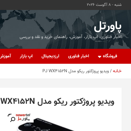
ه
شنبه - 8 آگوست 2026
حتوا
روید
پاورتل
اخبار فناوری، اپ بازار، آموزش، راهنمای خرید و نقد و بررسی
فروشگاه
اخبار فناوری
ارزدیجیتال
اپ بازار
آموزش
خـانـه
ویدیو پروژکتور ریکو مدل PJ WX4152N
ویدیو پروژکتور ریکو مدل PJ WX4152N