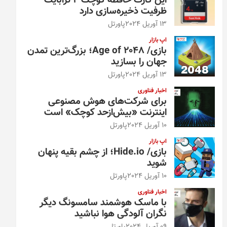
این کارت حافظه کوچک ۴ ترابایت
ظرفیت ذخیره‌سازی دارد
13 آوریل 2024
پاورتل
اپ بازار
بازی/ Age of 2048؛ بزرگ‌ترین تمدن
جهان را بسازید
13 آوریل 2024
پاورتل
اخبار فناوری
برای شرکت‌های هوش مصنوعی
اینترنت «بیش‌از‌حد کوچک» است
10 آوریل 2024
پاورتل
اپ بازار
بازی/ Hide.io؛ از چشم بقیه پنهان
شوید
10 آوریل 2024
پاورتل
اخبار فناوری
با ماسک هوشمند سامسونگ دیگر
نگران آلودگی هوا نباشید