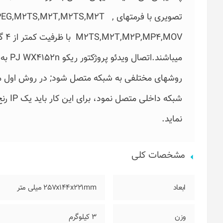
تصویری با فرمتهای ,,M2T,M2TS,M2T
روشهای مختلفی به شبکه متصل شود; در روش اول میتوان
نماید.
مشخصات کلی
ابعاد
257x144x221mm میلی متر
وزن
3 کیلوگرم