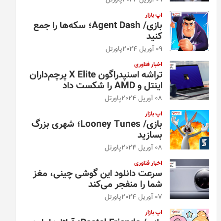
09 آوریل 2024
پاورتل
اپ بازار
بازی/ Agent Dash؛ سکه‌ها را جمع
کنید
09 آوریل 2024
پاورتل
اخبار فناوری
تراشه اسنپدراگون X Elite پرچم‌داران
اینتل و AMD را شکست داد
08 آوریل 2024
پاورتل
اپ بازار
بازی/ Looney Tunes؛ شهری بزرگ
بسازید
08 آوریل 2024
پاورتل
اخبار فناوری
سرعت دانلود این گوشی چینی، مغز
شما را منفجر می‌کند
07 آوریل 2024
پاورتل
اپ بازار