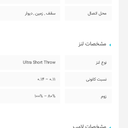
محل اتصال
سقف
,
زمین
,
دیوار
مشخصات لنز
نوع لنز
Ultra Short Throw
نسبت کانونی
0.11 – 0.14
زوم
80% – 100%
مشخصات لامپ