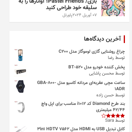
بازی/ Pastel Friends؛ آواتارها را به
سلیقه خود طراحی کنید
07 آوریل 2024
پاورتل
آخرین دیدگاه‌ها
چراغ روشنایی گازی لوموگاز مدل C200
توسط رضا
پخش کننده خودرو مدل 520-BT
توسط محسن پاشایی
ساعت مچی عقربه‌ای مردانه کاسیو مدل GBA-800-
1ADR
توسط حسن زاده
بند طرح Diamond کد i1012 مناسب برای اپل واچ
42/44 میلیمتری
توسط Sara
امتیاز
4
از 5
کابل تبدیل USB به HDMI مدل 3in1 HDTV 7562