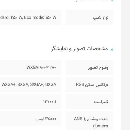
نوع لامپ
ndard: 250 W, Eco mode: 150 W
مشخصات تصویر و نمایشگر
وضوح تصویر
1280×800|WXGA
فرکانس اسکن RGB
, WXGA+, SXGA, SXGA+, UXGA
کنتراست
13000:1
شدت روشنایی(ANSI
35000 لومن
lumens)