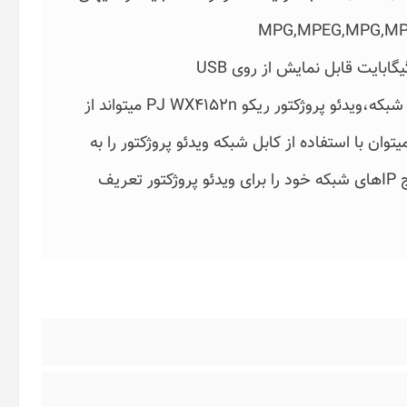
MPG,MPEG,MPG,MPEG,M2TS
M2TS,M2T,M2P,MP4,MOV با ظرفیت کمتر از 4 گیگابایت قابل نمایش از روی USB
میباشند.اتصال ویدئو پروژکتور ریکو PJ WX4152n به شبکه،ویدئو پروژکتور ریکو PJ WX4152n میتواند از
 با استفاده از کابل شبکه ویدئو پروژکتور را به
شبکه داخلی متصل نمود، برای این کار باید یک IP رنج IPهای شبکه خود را برای ویدئو پروژکتور تعریف