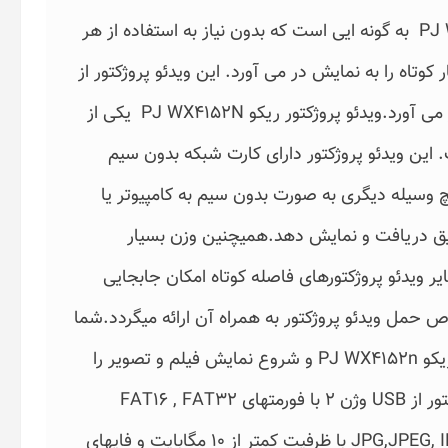
طراحی منحصر به فرد ویدئو پروژکتور ریکو PJ WX4152N به گونه ایی است که بدون نیاز به استفاده از هر
 کوتاه را به نمایش در می آورد. این ویدئو پروژکتور از
فاصله 11 سانتیمتر تصویری 48 اینچی را به نمایش در می آورد.ویدئو پروژکتور ریکو PJ WX4152N یکی از
. این ویدئو پروژکتور دارای کارت شبکه بدون سیم
یچ وسیله دیگری به صورت بدون سیم به کامپیوتر یا
ریق دریافت و نمایش دهد.همیچنین وزن بسیار
ریکو PJ WX4152n نسبت به سایر ویدئو پروژکتورهای فاصله کوتاه امکان جابجایی
 حمل ویدئو پروژکتور به همراه آن ارائه میگردد.شما
به آسانی امکان اتصال فلش USB به ویدئو پروژکتور ریکو PJ WX4152n و شروع نمایش فیلم و تصویر را
بدون نیاز به کامپیوتر در اختیار دارید. این ویدئو پروژکتور از USB وژن 2 با فورمتهای FAT16 , FAT32
پشتیبانی می نماید. فلیهای عکس با فورمت JPG,JPEG, IPG,IPEG با ظرفیت کمتر از 10 مگابایت و فایهای