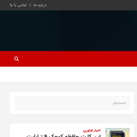
درباره ما
تماس با ما
ج
س
ت
ج
و
اخبار فناوری