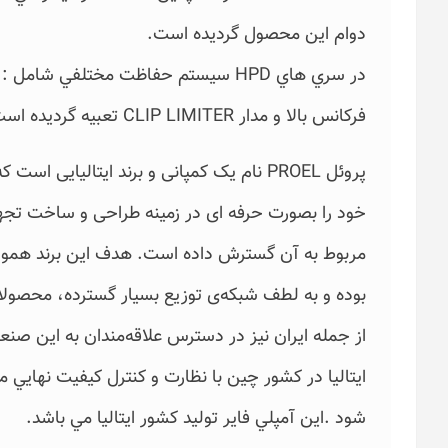
دوام اين محصول گرديده است.
در سري هاي HPD سیستم حفاظت مختلفي 
فرکانس بالا و مدار CLIP LIMITER تعبيه گرديده است.
خود را بصورت حرفه ای در زمینه طراحی و ساخت تجه
مربوط به آن گسترش داده است. هدف این برند هموار
بوده و به لطف شبکه‌ی توزیع بسیار گسترده، محصولات پ
از جمله ایران نیز در دسترس علاقه‌مندان به این صن
ايتاليا در كشور چين با نظارت و كنترل كيفيت نهايي 
شود .اين آمپلي فاير توليد كشور ايتاليا مي باشد.