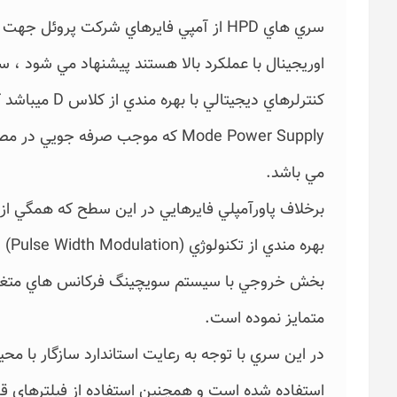
سري هاي HPD از آمپي فايرهاي شركت پروئل 
Mode Power Supply كه موجب صرفه ج
مي باشد.
برخلاف پاورآمپلي فايرهايي در اين سطح كه همگي از 
بخش خروجي با سيستم سويچينگ فركانس هاي متغيير ت
متمايز نموده است.
استفاده شده است و همچنين استفاده از فيلترهاي 