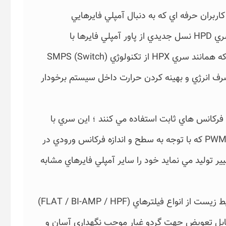
جهت كاربران حرفه اي كه به دنبال آمپلي فايرهايي
اوريجينال با عملكرد بالا هستند پيشنهاد مي شود ، سري HPD نسل جديدي از پاور آمپلي فايرها با
كنترلرهاي ديجيتالي با بهره مندي از كلاس D ميباشد كه همانند سري HPX از تكنولوژي (SMPS (Switch
ويي در مصرف انرژي و بهينه كردن حرارت داخل سيستم برخودار
فركانس هاي ثابت استفاده مي كنند ؛ اين سري با
بهره مندي از تكنولوژي (PWM (Pulse Width Modulation كه با توجه به سطح و اندازه فركانس ورودي در
وليد مي نمايد خود را ساير آمپلي فايرهاي مشابه
در اين سري با توجه به رعايت استاندارد سازگار با محيط زيست از انواع فيلترهاي (FLAT / BI-AMP / HPF)
قابل تعويض جهت گردو غبار موجب نگهداري آسان و