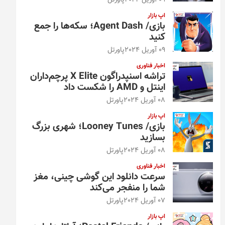
09 آوریل 2024
پاورتل
اپ بازار
بازی/ Agent Dash؛ سکه‌ها را جمع
کنید
09 آوریل 2024
پاورتل
اخبار فناوری
تراشه اسنپدراگون X Elite پرچم‌داران
اینتل و AMD را شکست داد
08 آوریل 2024
پاورتل
اپ بازار
بازی/ Looney Tunes؛ شهری بزرگ
بسازید
08 آوریل 2024
پاورتل
اخبار فناوری
سرعت دانلود این گوشی چینی، مغز
شما را منفجر می‌کند
07 آوریل 2024
پاورتل
اپ بازار