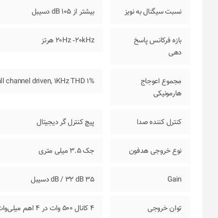
نسبت سیگنال به نویز
بيشتر از 105 dB دسیبل
بازه فرکانس پاسخ
20Hz ‐20kHz هرتز
دهی
مجموع اعوجاج
all channel driven, 1KHz THD 1%
هارمونیکی
کنترل کننده صدا
پیچ کنترل گر دیجیتال
نوع خروجی هدفون
جک 3.5 میلی متری
Gain
35 dB / 32 dB دسیبل
توان خروجی
4 كانال 500 وات در 4 اهم میلی‌وات