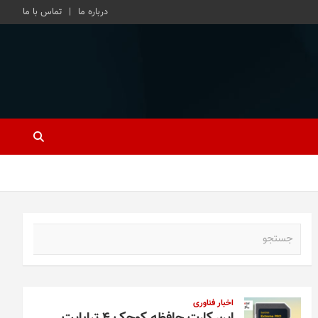
درباره ما
تماس با ما
ج
س
ت
ج
و
اخبار فناوری