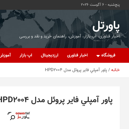
ه
پنج‌شنبه - 6 آگوست 2026
حتوا
روید
پاورتل
اخبار فناوری، اپ بازار، آموزش، راهنمای خرید و نقد و بررسی
فروشگاه
اخبار فناوری
ارزدیجیتال
اپ بازار
آموزش
خـانـه
پاور آمپلي فاير پروئل مدل HPD2004
پاور آمپلي فاير پروئل مدل HPD2004