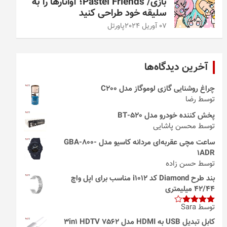
بازی/ Pastel Friends؛ آواتارها را به
سلیقه خود طراحی کنید
07 آوریل 2024
پاورتل
آخرین دیدگاه‌ها
چراغ روشنایی گازی لوموگاز مدل C200
توسط رضا
پخش کننده خودرو مدل 520-BT
توسط محسن پاشایی
ساعت مچی عقربه‌ای مردانه کاسیو مدل GBA-800-
1ADR
توسط حسن زاده
بند طرح Diamond کد i1012 مناسب برای اپل واچ
42/44 میلیمتری
توسط Sara
امتیاز
4
از 5
کابل تبدیل USB به HDMI مدل 3in1 HDTV 7562