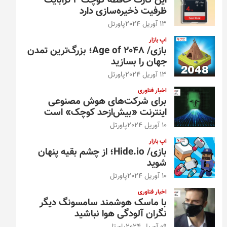
این کارت حافظه کوچک ۴ ترابایت
ظرفیت ذخیره‌سازی دارد
13 آوریل 2024
پاورتل
اپ بازار
بازی/ Age of 2048؛ بزرگ‌ترین تمدن
جهان را بسازید
13 آوریل 2024
پاورتل
اخبار فناوری
برای شرکت‌های هوش مصنوعی
اینترنت «بیش‌از‌حد کوچک» است
10 آوریل 2024
پاورتل
اپ بازار
بازی/ Hide.io؛ از چشم بقیه پنهان
شوید
10 آوریل 2024
پاورتل
اخبار فناوری
با ماسک هوشمند سامسونگ دیگر
نگران آلودگی هوا نباشید