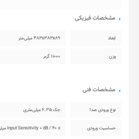
مشخصات فیزیکی
ابعاد
483x383x89 میلی‌متر
وزن
11000 گرم
مشخصات فنی
نوع ورودی صدا
جک 6.35 میلی‌متری
حساسیت ورودی
Input Sensitivity 0 dB / 40 x میلی ولت