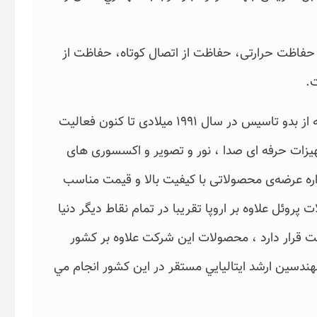
شامل : حفاظت حرارتی، حفاظت از اتصال کوتاه، حفاظت از
پروئل PROEL نام یک کمپانی و برند ایتالیایی است که از بدو تاسیس در سال 1991 میلادی تا کنون فعالیت
یزات حرفه ای صدا ، نور و تصویر و اکسسوری های
ه عرضه‌ی محصولاتی با کیفیت بالا و قیمت مناسب
روئل علاوه بر اروپا تقریبا در تمام نقاط دیگر دنیا
عت قرار دارد ، محصولات اين شركت علاوه بر كشور
مهندسين ارشد ايتاليايي مستقر در اين كشور انجام مي