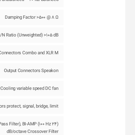
Damping Factor >500 @ 8 Ω
/N Ratio (Unweighted) >105 dB
 Connectors Combo and XLR M
Output Connectors Speakon
Cooling variable speed DC fan
rs protect, signal, bridge, limit
Pass Filter), BI-AMP (100 Hz 24
dB/octave Crossover Filter