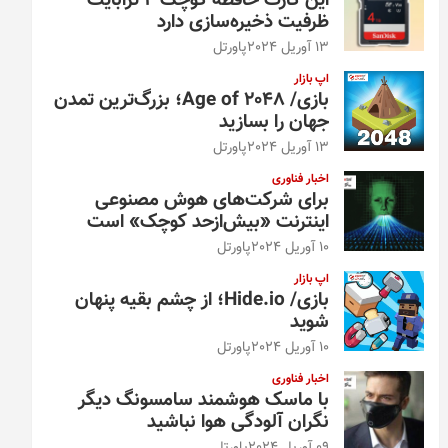
این کارت حافظه کوچک ۴ ترابایت
ظرفیت ذخیره‌سازی دارد
13 آوریل 2024
پاورتل
اپ بازار
بازی/ Age of 2048؛ بزرگ‌ترین تمدن
جهان را بسازید
13 آوریل 2024
پاورتل
اخبار فناوری
برای شرکت‌های هوش مصنوعی
اینترنت «بیش‌از‌حد کوچک» است
10 آوریل 2024
پاورتل
اپ بازار
بازی/ Hide.io؛ از چشم بقیه پنهان
شوید
10 آوریل 2024
پاورتل
اخبار فناوری
با ماسک هوشمند سامسونگ دیگر
نگران آلودگی هوا نباشید