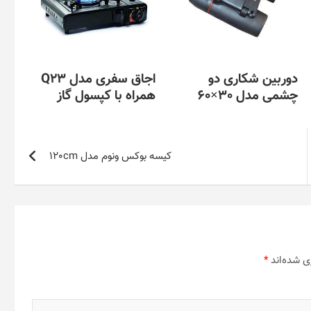
دوربین شکاری دو
اجاق سفری مدل Q23
چشمی مدل 30×60
همراه با کپسول گاز
کیسه بوکس ونوم مدل 120cm
ی شده‌اند
*