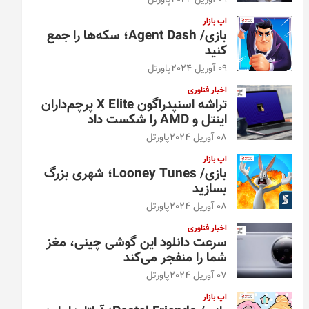
09 آوریل 2024
پاورتل
اپ بازار
بازی/ Agent Dash؛ سکه‌ها را جمع
کنید
09 آوریل 2024
پاورتل
اخبار فناوری
تراشه اسنپدراگون X Elite پرچم‌داران
اینتل و AMD را شکست داد
08 آوریل 2024
پاورتل
اپ بازار
بازی/ Looney Tunes؛ شهری بزرگ
بسازید
08 آوریل 2024
پاورتل
اخبار فناوری
سرعت دانلود این گوشی چینی، مغز
شما را منفجر می‌کند
07 آوریل 2024
پاورتل
اپ بازار