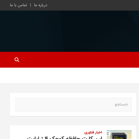
درباره ما
تماس با ما
ج
س
ت
ج
و
اخبار فناوری