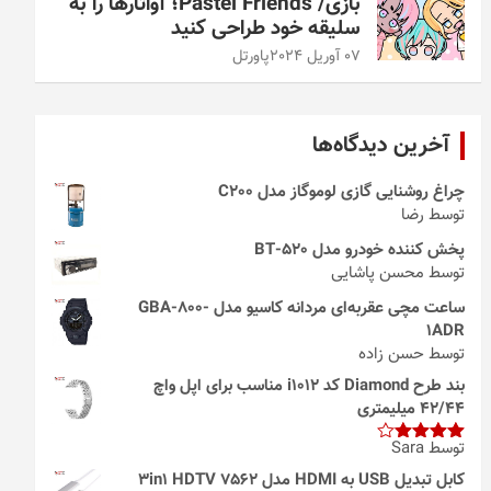
بازی/ Pastel Friends؛ آواتارها را به
سلیقه خود طراحی کنید
07 آوریل 2024
پاورتل
آخرین دیدگاه‌ها
چراغ روشنایی گازی لوموگاز مدل C200
توسط رضا
پخش کننده خودرو مدل 520-BT
توسط محسن پاشایی
ساعت مچی عقربه‌ای مردانه کاسیو مدل GBA-800-
1ADR
توسط حسن زاده
بند طرح Diamond کد i1012 مناسب برای اپل واچ
42/44 میلیمتری
توسط Sara
امتیاز
4
از 5
کابل تبدیل USB به HDMI مدل 3in1 HDTV 7562