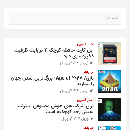
ج
س
ت
ج
و
اخبار فناوری
این کارت حافظه کوچک ۴ ترابایت ظرفیت
ذخیره‌سازی دارد
13 آوریل 2024
پاورتل
اپ بازار
بازی/ Age of 2048؛ بزرگ‌ترین تمدن جهان
را بسازید
13 آوریل 2024
پاورتل
اخبار فناوری
برای شرکت‌های هوش مصنوعی اینترنت
«بیش‌از‌حد کوچک» است
10 آوریل 2024
پاورتل
اپ بازار