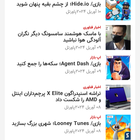
بازی/ Hide.io؛ از چشم بقیه پنهان شوید
10 آوریل 2024
پاورتل
اخبار فناوری
با ماسک هوشمند سامسونگ دیگر نگران
آلودگی هوا نباشید
09 آوریل 2024
پاورتل
اپ بازار
بازی/ Agent Dash؛ سکه‌ها را جمع کنید
09 آوریل 2024
پاورتل
اخبار فناوری
تراشه اسنپدراگون X Elite پرچم‌داران اینتل
و AMD را شکست داد
08 آوریل 2024
پاورتل
اپ بازار
بازی/ Looney Tunes؛ شهری بزرگ بسازید
08 آوریل 2024
پاورتل