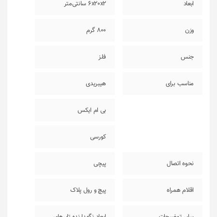
ابعاد
6x20x2 سانتی‌متر
وزن
800 گرم
جنس
فلز
مناسب برای
هیبریدی
بی ام ایکس
کورسی
نحوه اتصال
پیچی
اقلام همراه
پیچ و رول پلاک