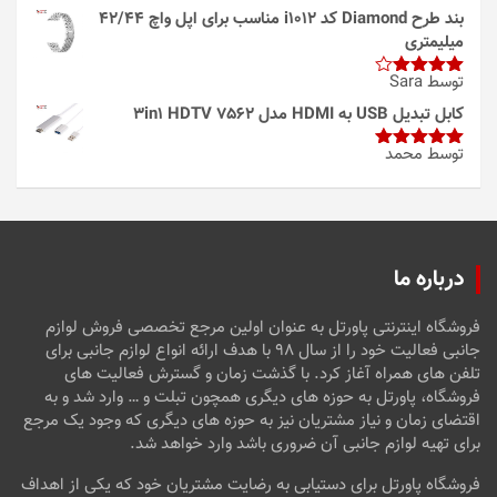
بند طرح Diamond کد i1012 مناسب برای اپل واچ 42/44
میلیمتری
توسط Sara
امتیاز
4
از 5
کابل تبدیل USB به HDMI مدل 3in1 HDTV 7562
توسط محمد
امتیاز
5
از
5
درباره ما
فروشگاه اینترنتی پاورتل به عنوان اولین مرجع تخصصی فروش لوازم
جانبی فعالیت خود را از سال ۹۸ با هدف ارائه انواع لوازم جانبی برای
تلفن های همراه آغاز کرد. با گذشت زمان و گسترش فعالیت های
فروشگاه، پاورتل به حوزه های دیگری همچون تبلت و … وارد شد و به
اقتضای زمان و نیاز مشتریان نیز به حوزه های دیگری که وجود یک مرجع
برای تهیه لوازم جانبی آن ضروری باشد وارد خواهد شد.
فروشگاه پاورتل برای دستیابی به رضایت مشتریان خود که یکی از اهداف