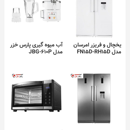
یخچال و فریزر امرسان
آب میوه گیری پارس خزر
مدل FN15D-RH15D
مدل JBG-610P