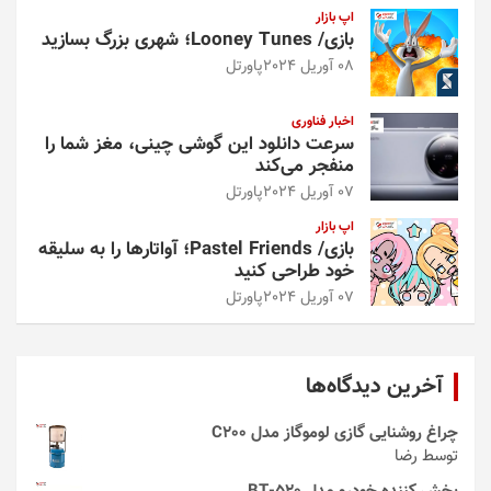
اپ بازار
بازی/ Looney Tunes؛ شهری بزرگ بسازید
08 آوریل 2024
پاورتل
اخبار فناوری
سرعت دانلود این گوشی چینی، مغز شما را
منفجر می‌کند
07 آوریل 2024
پاورتل
اپ بازار
بازی/ Pastel Friends؛ آواتارها را به سلیقه
خود طراحی کنید
07 آوریل 2024
پاورتل
آخرین دیدگاه‌ها
چراغ روشنایی گازی لوموگاز مدل C200
توسط رضا