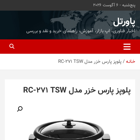
ه
پنج‌شنبه - 6 آگوست 2026
حتوا
روید
پاورتل
اخبار فناوری، اپ بازار، آموزش، راهنمای خرید و نقد و بررسی
خـانـه
پلوپز پارس خزر مدل RC-271 TSW
پلوپز پارس خزر مدل RC-271 TSW