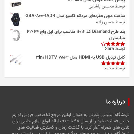
پخش کننده خودرو مدل 520-BT
توسط محسن پاشایی
ساعت مچی عقربه‌ای مردانه کاسیو مدل GBA-800-1ADR
توسط حسن زاده
بند طرح Diamond کد i1012 مناسب برای اپل واچ 42/44
میلیمتری
توسط Sara
امتیاز
4
از 5
کابل تبدیل USB به HDMI مدل 3in1 HDTV 7562
توسط محمد
امتیاز
5
از
5
درباره ما
فروشگاه اینترنتی پاورتل به عنوان اولین مرجع تخصصی فروش لوازم
جانبی فعالیت خود را از سال ۹۸ با هدف ارائه انواع لوازم جانبی برای
تلفن های همراه آغاز کرد. با گذشت زمان و گسترش فعالیت های
فروشگاه، پاورتل به حوزه های دیگری همچون تبلت و … وارد شد و به