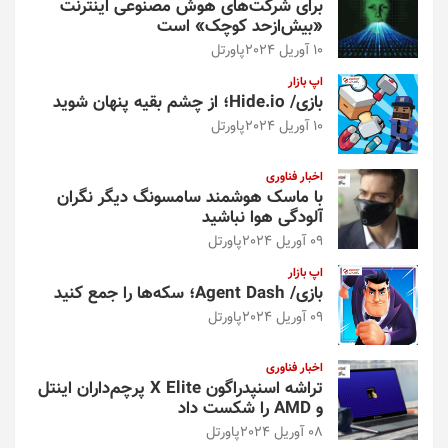
برای شرکت‌های هوش مصنوعی اینترنت
«بیش‌از‌حد کوچک» است
10 آوریل 2024
پاورتل
اپ بازار
بازی/ Hide.io؛ از چشم بقیه پنهان شوید
10 آوریل 2024
پاورتل
اخبار فناوری
با ماسک هوشمند سامسونگ دیگر نگران
آلودگی هوا نباشید
09 آوریل 2024
پاورتل
اپ بازار
بازی/ Agent Dash؛ سکه‌ها را جمع کنید
09 آوریل 2024
پاورتل
اخبار فناوری
تراشه اسنپدراگون X Elite پرچم‌داران اینتل
و AMD را شکست داد
08 آوریل 2024
پاورتل