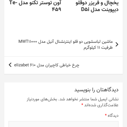
یخچال و فریزر دوقلو
آون توستر تکنو مدل Te-
دیپوینت مدل D5i
459
راهبری
ماشین لباسشویی دو قلو اینترنشنال آنیل مدل MWT11000
نوشته
ظرفیت 11 کیلوگرم
چرخ خیاطی کاچیران مدل elizabet 610
دیدگاهتان را بنویسید
نشانی ایمیل شما منتشر نخواهد شد.
بخش‌های موردنیاز
علامت‌گذاری شده‌اند
*
دیدگاه
*