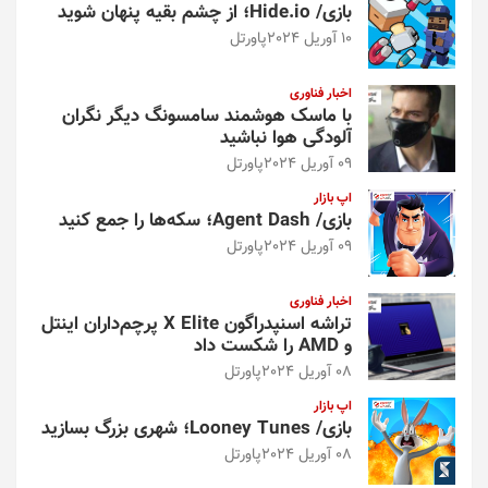
بازی/ Hide.io؛ از چشم بقیه پنهان شوید
10 آوریل 2024
پاورتل
اخبار فناوری
با ماسک هوشمند سامسونگ دیگر نگران
آلودگی هوا نباشید
09 آوریل 2024
پاورتل
اپ بازار
بازی/ Agent Dash؛ سکه‌ها را جمع کنید
09 آوریل 2024
پاورتل
اخبار فناوری
تراشه اسنپدراگون X Elite پرچم‌داران اینتل
و AMD را شکست داد
08 آوریل 2024
پاورتل
اپ بازار
بازی/ Looney Tunes؛ شهری بزرگ بسازید
08 آوریل 2024
پاورتل