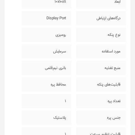
ابعاد
10x10x11
درگاه‌های ارتباطی
Display Port
نوع پنکه
رومیزی
مورد استفاده
سرمایش
منبع تغذیه
باتری نیم‌قلمی
قابلیت‌های پنکه
محافظ پره
تعداد پره
1
جنس پره
پلاستیک
قابلیت تنظیم سرعت
1