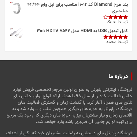
بند طرح Diamond کد i1012 مناسب برای اپل واچ 42/44
میلیمتری
توسط Sara
امتیاز
4
از 5
کابل تبدیل USB به HDMI مدل 3in1 HDTV 7562
توسط محمد
امتیاز
5
از
5
درباره ما
فروشگاه اینترنتی پاورتل به عنوان اولین مرجع تخصصی فروش لوازم
جانبی فعالیت خود را از سال ۹۸ با هدف ارائه انواع لوازم جانبی برای
تلفن های همراه آغاز کرد. با گذشت زمان و گسترش فعالیت های
فروشگاه، پاورتل به حوزه های دیگری همچون تبلت و … وارد شد و به
اقتضای زمان و نیاز مشتریان نیز به حوزه های دیگری که وجود یک مرجع
برای تهیه لوازم جانبی آن ضروری باشد وارد خواهد شد.
فروشگاه پاورتل برای دستیابی به رضایت مشتریان خود که یکی از اهداف