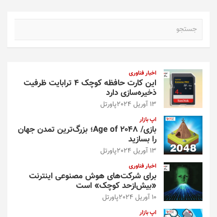
ج
س
ت
ج
و
اخبار فناوری
این کارت حافظه کوچک ۴ ترابایت ظرفیت
ذخیره‌سازی دارد
13 آوریل 2024
پاورتل
اپ بازار
بازی/ Age of 2048؛ بزرگ‌ترین تمدن جهان
را بسازید
13 آوریل 2024
پاورتل
اخبار فناوری
برای شرکت‌های هوش مصنوعی اینترنت
«بیش‌از‌حد کوچک» است
10 آوریل 2024
پاورتل
اپ بازار