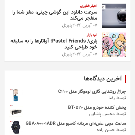
اخبار فناوری
سرعت دانلود این گوشی چینی، مغز شما را
منفجر می‌کند
07 آوریل 2024
پاورتل
اپ بازار
بازی/ Pastel Friends؛ آواتارها را به سلیقه
خود طراحی کنید
07 آوریل 2024
پاورتل
آخرین دیدگاه‌ها
چراغ روشنایی گازی لوموگاز مدل C200
توسط رضا
پخش کننده خودرو مدل 520-BT
توسط محسن پاشایی
ساعت مچی عقربه‌ای مردانه کاسیو مدل GBA-800-1ADR
توسط حسن زاده