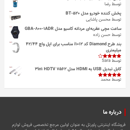
توسط رضا
پخش کننده خودرو مدل 520-BT
توسط محسن پاشایی
ساعت مچی عقربه‌ای مردانه کاسیو مدل GBA-800-1ADR
توسط حسن زاده
بند طرح Diamond کد i1012 مناسب برای اپل واچ 42/44
میلیمتری
توسط Sara
امتیاز
4
از 5
کابل تبدیل USB به HDMI مدل 3in1 HDTV 7562
توسط محمد
امتیاز
5
از
5
درباره ما
فروشگاه اینترنتی پاورتل به عنوان اولین مرجع تخصصی فروش لوازم