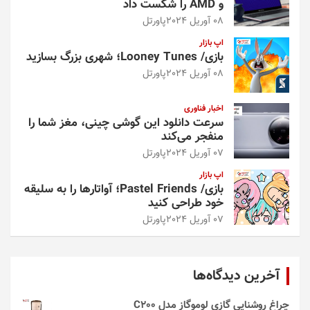
و AMD را شکست داد
08 آوریل 2024
پاورتل
اپ بازار
بازی/ Looney Tunes؛ شهری بزرگ بسازید
08 آوریل 2024
پاورتل
اخبار فناوری
سرعت دانلود این گوشی چینی، مغز شما را
منفجر می‌کند
07 آوریل 2024
پاورتل
اپ بازار
بازی/ Pastel Friends؛ آواتارها را به سلیقه
خود طراحی کنید
07 آوریل 2024
پاورتل
آخرین دیدگاه‌ها
چراغ روشنایی گازی لوموگاز مدل C200