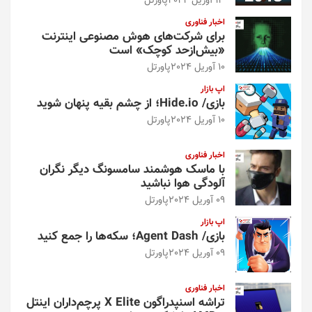
13 آوریل 2024
پاورتل
اخبار فناوری
برای شرکت‌های هوش مصنوعی اینترنت
«بیش‌از‌حد کوچک» است
10 آوریل 2024
پاورتل
اپ بازار
بازی/ Hide.io؛ از چشم بقیه پنهان شوید
10 آوریل 2024
پاورتل
اخبار فناوری
با ماسک هوشمند سامسونگ دیگر نگران
آلودگی هوا نباشید
09 آوریل 2024
پاورتل
اپ بازار
بازی/ Agent Dash؛ سکه‌ها را جمع کنید
09 آوریل 2024
پاورتل
اخبار فناوری
تراشه اسنپدراگون X Elite پرچم‌داران اینتل