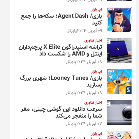
09 آوریل 2024
پاورتل
اپ بازار
بازی/ Agent Dash؛ سکه‌ها را جمع
کنید
09 آوریل 2024
پاورتل
اخبار فناوری
تراشه اسنپدراگون X Elite پرچم‌داران
اینتل و AMD را شکست داد
08 آوریل 2024
پاورتل
اپ بازار
بازی/ Looney Tunes؛ شهری بزرگ
بسازید
08 آوریل 2024
پاورتل
اخبار فناوری
سرعت دانلود این گوشی چینی، مغز
شما را منفجر می‌کند
07 آوریل 2024
پاورتل
اپ بازار