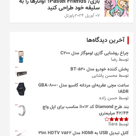
بازی/ Pastel Friends؛ آواتارها را به
سلیقه خود طراحی کنید
07 آوریل 2024
پاورتل
آخرین دیدگاه‌ها
چراغ روشنایی گازی لوموگاز مدل C200
توسط رضا
پخش کننده خودرو مدل 520-BT
توسط محسن پاشایی
ساعت مچی عقربه‌ای مردانه کاسیو مدل GBA-800-
1ADR
توسط حسن زاده
بند طرح Diamond کد i1012 مناسب برای اپل واچ
42/44 میلیمتری
توسط Sara
امتیاز
4
از 5
کابل تبدیل USB به HDMI مدل 3in1 HDTV 7562