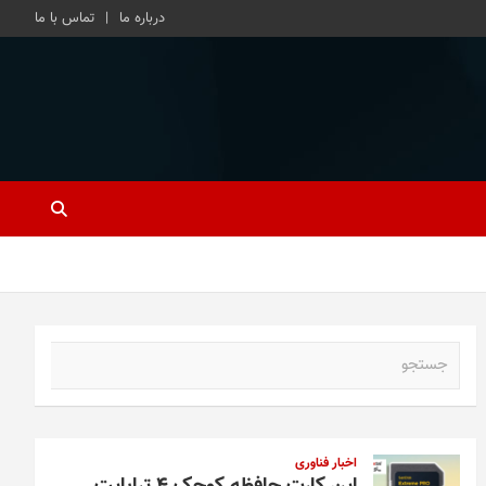
درباره ما
تماس با ما
ج
س
ت
ج
و
اخبار فناوری