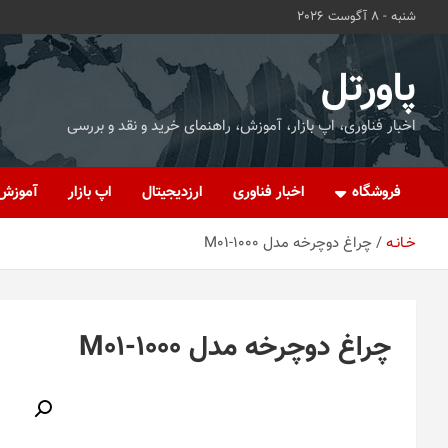
ه
شنبه - 8 آگوست 2026
حتوا
روید
پاورتل
اخبار فناوری، اپ بازار، آموزش، راهنمای خرید و نقد و بررسی
فروشگاه
اخبار فناوری
ارزدیجیتال
اپ بازار
آموزش
خـانـه
چراغ دوچرخه مدل M01-1000
چراغ دوچرخه مدل M01-1000