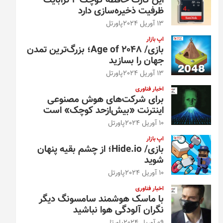
این کارت حافظه کوچک ۴ ترابایت
ظرفیت ذخیره‌سازی دارد
13 آوریل 2024
پاورتل
اپ بازار
بازی/ Age of 2048؛ بزرگ‌ترین تمدن
جهان را بسازید
13 آوریل 2024
پاورتل
اخبار فناوری
برای شرکت‌های هوش مصنوعی
اینترنت «بیش‌از‌حد کوچک» است
10 آوریل 2024
پاورتل
اپ بازار
بازی/ Hide.io؛ از چشم بقیه پنهان
شوید
10 آوریل 2024
پاورتل
اخبار فناوری
با ماسک هوشمند سامسونگ دیگر
نگران آلودگی هوا نباشید