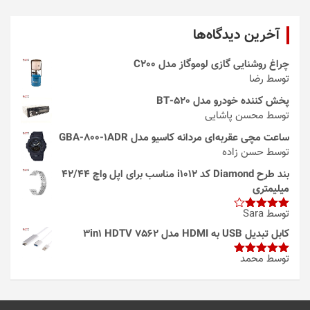
آخرین دیدگاه‌ها
چراغ روشنایی گازی لوموگاز مدل C200
توسط رضا
پخش کننده خودرو مدل 520-BT
توسط محسن پاشایی
ساعت مچی عقربه‌ای مردانه کاسیو مدل GBA-800-1ADR
توسط حسن زاده
بند طرح Diamond کد i1012 مناسب برای اپل واچ 42/44
میلیمتری
توسط Sara
امتیاز
4
از 5
کابل تبدیل USB به HDMI مدل 3in1 HDTV 7562
توسط محمد
امتیاز
5
از
5