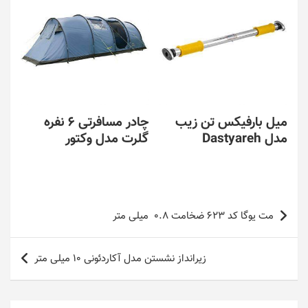
میل بارفیکس تن زیب
چادر مسافرتی 6 نفره
مدل Dastyareh
گلرت مدل وکتور
راهبری
مت یوگا کد 623 ضخامت 0.8 میلی متر
نوشته
زیرانداز نشستن مدل آکاردئونی 10 میلی متر