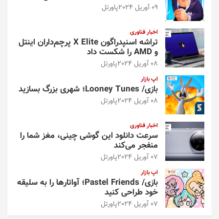
09 آوریل 2024
پاورتل
اخبار فناوری
تراشه اسنپدراگون X Elite پرچم‌داران اینتل
و AMD را شکست داد
08 آوریل 2024
پاورتل
اپ بازار
بازی/ Looney Tunes؛ شهری بزرگ بسازید
08 آوریل 2024
پاورتل
اخبار فناوری
سرعت دانلود این گوشی چینی، مغز شما را
منفجر می‌کند
07 آوریل 2024
پاورتل
اپ بازار
بازی/ Pastel Friends؛ آواتارها را به سلیقه
خود طراحی کنید
07 آوریل 2024
پاورتل