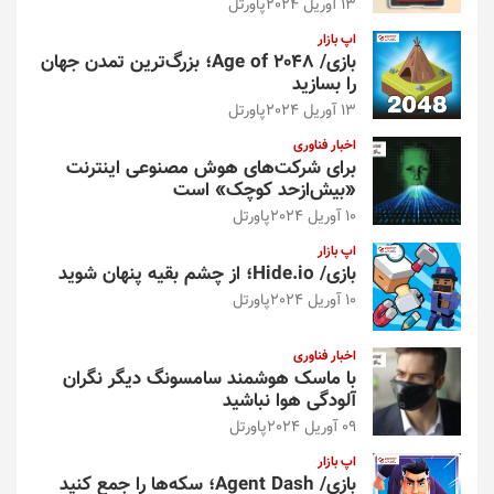
13 آوریل 2024
پاورتل
اپ بازار
بازی/ Age of 2048؛ بزرگ‌ترین تمدن جهان
را بسازید
13 آوریل 2024
پاورتل
اخبار فناوری
برای شرکت‌های هوش مصنوعی اینترنت
«بیش‌از‌حد کوچک» است
10 آوریل 2024
پاورتل
اپ بازار
بازی/ Hide.io؛ از چشم بقیه پنهان شوید
10 آوریل 2024
پاورتل
اخبار فناوری
با ماسک هوشمند سامسونگ دیگر نگران
آلودگی هوا نباشید
09 آوریل 2024
پاورتل
اپ بازار
بازی/ Agent Dash؛ سکه‌ها را جمع کنید