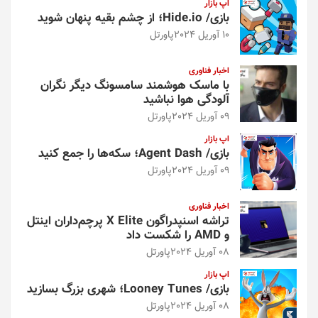
اپ بازار
بازی/ Hide.io؛ از چشم بقیه پنهان شوید
10 آوریل 2024
پاورتل
اخبار فناوری
با ماسک هوشمند سامسونگ دیگر نگران
آلودگی هوا نباشید
09 آوریل 2024
پاورتل
اپ بازار
بازی/ Agent Dash؛ سکه‌ها را جمع کنید
09 آوریل 2024
پاورتل
اخبار فناوری
تراشه اسنپدراگون X Elite پرچم‌داران اینتل
و AMD را شکست داد
08 آوریل 2024
پاورتل
اپ بازار
بازی/ Looney Tunes؛ شهری بزرگ بسازید
08 آوریل 2024
پاورتل