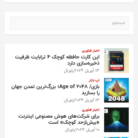
ج
س
ت
ج
و
اخبار فناوری
این کارت حافظه کوچک ۴ ترابایت ظرفیت
ذخیره‌سازی دارد
13 آوریل 2024
پاورتل
اپ بازار
بازی/ Age of 2048؛ بزرگ‌ترین تمدن جهان
را بسازید
13 آوریل 2024
پاورتل
اخبار فناوری
برای شرکت‌های هوش مصنوعی اینترنت
«بیش‌از‌حد کوچک» است
10 آوریل 2024
پاورتل