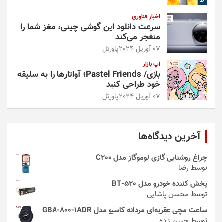
اخبار فناوری
سرعت دانلود این گوشی چینی، مغز شما را
منفجر می‌کند
07 آوریل 2024
پاورتل
اپ بازار
بازی/ Pastel Friends؛ آواتارها را به سلیقه
خود طراحی کنید
07 آوریل 2024
پاورتل
آخرین دیدگاه‌ها
چراغ روشنایی گازی لوموگاز مدل C200
توسط رضا
پخش کننده خودرو مدل 520-BT
توسط محسن پاشایی
ساعت مچی عقربه‌ای مردانه کاسیو مدل GBA-800-1ADR
توسط حسن زاده