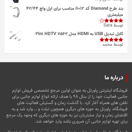
بند طرح Diamond کد i1012 مناسب برای اپل واچ 42/44
میلیمتری
توسط Sara
امتیاز
4
از 5
کابل تبدیل USB به HDMI مدل 3in1 HDTV 7562
توسط محمد
امتیاز
5
از
5
درباره ما
فروشگاه اینترنتی پاورتل به عنوان اولین مرجع تخصصی فروش لوازم
جانبی فعالیت خود را از سال ۹۸ با هدف ارائه انواع لوازم جانبی برای
تلفن های همراه آغاز کرد. با گذشت زمان و گسترش فعالیت های
فروشگاه، پاورتل به حوزه های دیگری همچون تبلت و … وارد شد و به
اقتضای زمان و نیاز مشتریان نیز به حوزه های دیگری که وجود یک مرجع
برای تهیه لوازم جانبی آن ضروری باشد وارد خواهد شد.