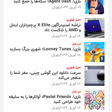
بازی/ Agent Dash؛ سکه‌ها را جمع کنید
09 آوریل 2024
پاورتل
اخبار فناوری
تراشه اسنپدراگون X Elite پرچم‌داران اینتل
و AMD را شکست داد
08 آوریل 2024
پاورتل
اپ بازار
بازی/ Looney Tunes؛ شهری بزرگ بسازید
08 آوریل 2024
پاورتل
اخبار فناوری
سرعت دانلود این گوشی چینی، مغز شما را
منفجر می‌کند
07 آوریل 2024
پاورتل
اپ بازار
بازی/ Pastel Friends؛ آواتارها را به سلیقه
خود طراحی کنید
07 آوریل 2024
پاورتل