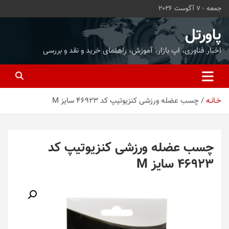
ه
جمعه - 7 آگوست 2026
حتوا
روید
پاورتل
اخبار فناوری، اپ بازار، آموزش، راهنمای خرید و نقد و بررسی
خـانـه
چسب عضله ورزشی کنزیوتیپ کد 46923 سایز M
چسب عضله ورزشی کنزیوتیپ کد
46923 سایز M