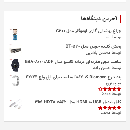
آخرین دیدگاه‌ها
چراغ روشنایی گازی لوموگاز مدل C200
توسط رضا
پخش کننده خودرو مدل 520-BT
توسط محسن پاشایی
ساعت مچی عقربه‌ای مردانه کاسیو مدل GBA-800-1ADR
توسط حسن زاده
بند طرح Diamond کد i1012 مناسب برای اپل واچ 42/44
میلیمتری
توسط Sara
امتیاز
4
از 5
کابل تبدیل USB به HDMI مدل 3in1 HDTV 7562
توسط محمد
امتیاز
5
از
5