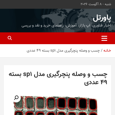
ه
شنبه - 8 آگوست 2026
حتوا
روید
پاورتل
اخبار فناوری، اپ بازار، آموزش، راهنمای خرید و نقد و بررسی
خـانـه
چسب و وصله پنچرگیری مدل sp1 بسته 49 عددی
چسب و وصله پنچرگیری مدل sp1 بسته
49 عددی