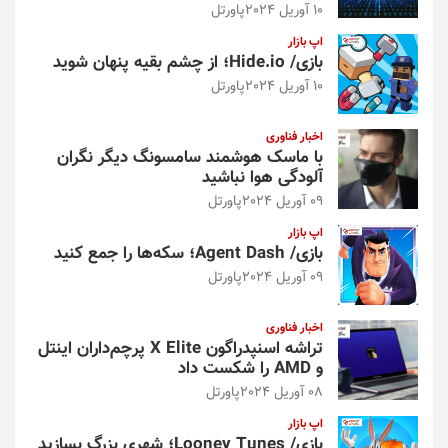
10 آوریل 2024
پاورتل
اپ بازار
بازی/ Hide.io؛ از چشم بقیه پنهان شوید
10 آوریل 2024
پاورتل
اخبار فناوری
با ماسک هوشمند سامسونگ دیگر نگران
آلودگی هوا نباشید
09 آوریل 2024
پاورتل
اپ بازار
بازی/ Agent Dash؛ سکه‌ها را جمع کنید
09 آوریل 2024
پاورتل
اخبار فناوری
تراشه اسنپدراگون X Elite پرچم‌داران اینتل
و AMD را شکست داد
08 آوریل 2024
پاورتل
اپ بازار
بازی/ Looney Tunes؛ شهری بزرگ بسازید