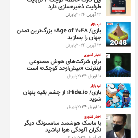
این کارت حافظه کوچک ۴ ترابایت
ظرفیت ذخیره‌سازی دارد
13 آوریل 2024
پاورتل
اپ بازار
بازی/ Age of 2048؛ بزرگ‌ترین تمدن
جهان را بسازید
13 آوریل 2024
پاورتل
اخبار فناوری
برای شرکت‌های هوش مصنوعی
اینترنت «بیش‌از‌حد کوچک» است
10 آوریل 2024
پاورتل
اپ بازار
بازی/ Hide.io؛ از چشم بقیه پنهان
شوید
10 آوریل 2024
پاورتل
اخبار فناوری
با ماسک هوشمند سامسونگ دیگر
نگران آلودگی هوا نباشید