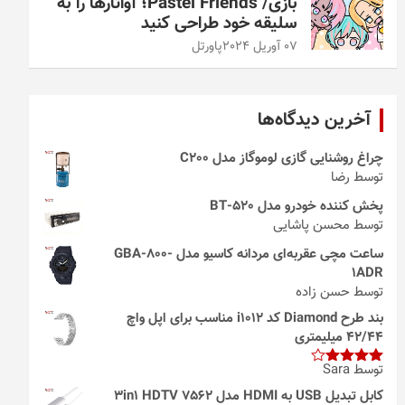
بازی/ Pastel Friends؛ آواتارها را به
سلیقه خود طراحی کنید
07 آوریل 2024
پاورتل
آخرین دیدگاه‌ها
چراغ روشنایی گازی لوموگاز مدل C200
توسط رضا
پخش کننده خودرو مدل 520-BT
توسط محسن پاشایی
ساعت مچی عقربه‌ای مردانه کاسیو مدل GBA-800-
1ADR
توسط حسن زاده
بند طرح Diamond کد i1012 مناسب برای اپل واچ
42/44 میلیمتری
توسط Sara
امتیاز
4
از 5
کابل تبدیل USB به HDMI مدل 3in1 HDTV 7562