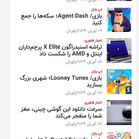
09 آوریل 2024
پاورتل
اپ بازار
بازی/ Agent Dash؛ سکه‌ها را جمع
کنید
09 آوریل 2024
پاورتل
اخبار فناوری
تراشه اسنپدراگون X Elite پرچم‌داران
اینتل و AMD را شکست داد
08 آوریل 2024
پاورتل
اپ بازار
بازی/ Looney Tunes؛ شهری بزرگ
بسازید
08 آوریل 2024
پاورتل
اخبار فناوری
سرعت دانلود این گوشی چینی، مغز
شما را منفجر می‌کند
07 آوریل 2024
پاورتل
اپ بازار