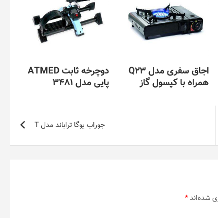
اجاق سفری مدل Q23
دوچرخه ثابت ATMED
همراه با کپسول گاز
پایی مدل 3481
جوراب یوگا تراباند مدل T
ی شده‌اند
*