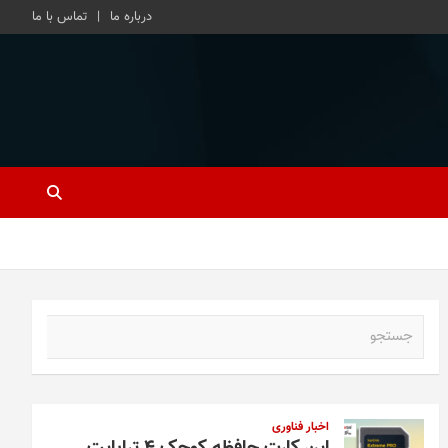
درباره ما
تماس با ما
ج
س
ت
ج
و
اخبار فناوری