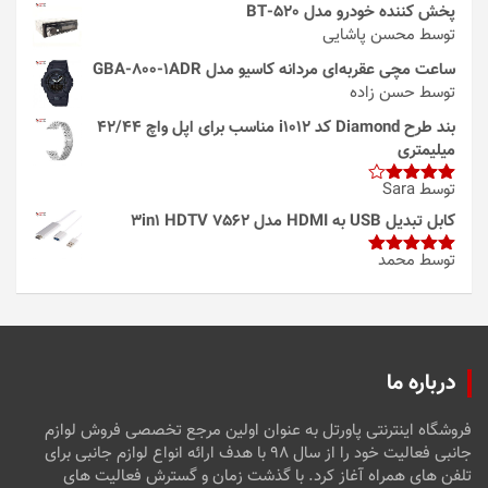
پخش کننده خودرو مدل 520-BT
توسط محسن پاشایی
ساعت مچی عقربه‌ای مردانه کاسیو مدل GBA-800-1ADR
توسط حسن زاده
بند طرح Diamond کد i1012 مناسب برای اپل واچ 42/44
میلیمتری
توسط Sara
امتیاز
4
از 5
کابل تبدیل USB به HDMI مدل 3in1 HDTV 7562
توسط محمد
امتیاز
5
از
5
درباره ما
فروشگاه اینترنتی پاورتل به عنوان اولین مرجع تخصصی فروش لوازم
جانبی فعالیت خود را از سال ۹۸ با هدف ارائه انواع لوازم جانبی برای
تلفن های همراه آغاز کرد. با گذشت زمان و گسترش فعالیت های