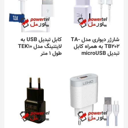
شارژر دیواری مدل TA-
کابل تبدیل USB به
TB202 به همراه کابل
لایتنینگ مدل TEK10
تبدیل microUSB
طول 1 متر