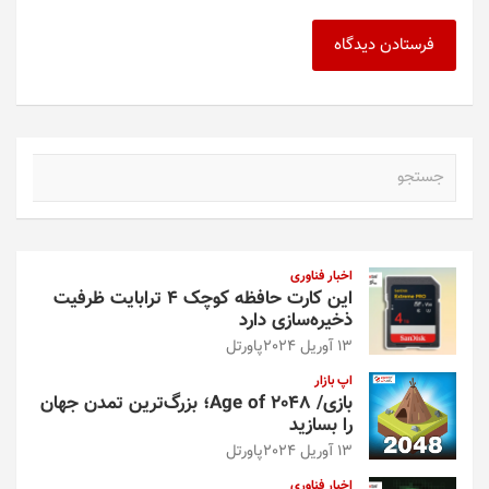
ج
س
ت
ج
و
اخبار فناوری
این کارت حافظه کوچک ۴ ترابایت ظرفیت
ذخیره‌سازی دارد
13 آوریل 2024
پاورتل
اپ بازار
بازی/ Age of 2048؛ بزرگ‌ترین تمدن جهان
را بسازید
13 آوریل 2024
پاورتل
اخبار فناوری