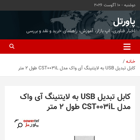
ه
دوشنبه - 10 آگوست 2026
حتوا
روید
پاورتل
اخبار فناوری، اپ بازار، آموزش، راهنمای خرید و نقد و بررسی
خـانـه
کابل تبدیل USB به لایتنینگ آی واک مدل CST003iL طول 2 متر
کابل تبدیل USB به لایتنینگ آی واک
مدل CST003iL طول 2 متر