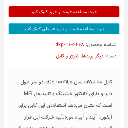
جهت مشاهده قیمت و خرید کلیک کنید
جهت مشاهده قیمت و خرید قسطی کلیک کنید
شناسه محصول:
dkp-3609468
دسته:
دیگر برندها
,
شارژر و کابل
کابل‌‌ «iWalk»‌ مدل‌‌ «CST003iL»‌ دو متر طول
است که نشان می‌دهد استفاده‌ی این کابل برای
آیفون، آیپد و آیپاد موردتأیید شرکت اپل قرار