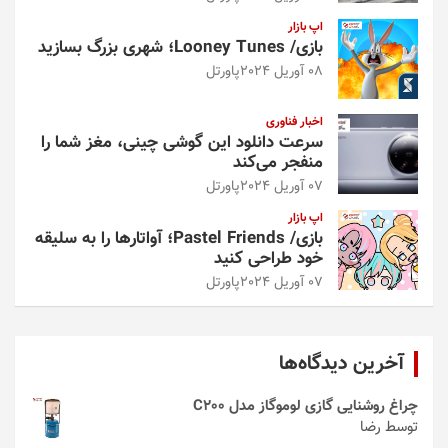
اپ بازار
بازی/ Looney Tunes؛ شهری بزرگ بسازید
08 آوریل 2024
پاورتل
اخبار فناوری
سرعت دانلود این گوشی چینی، مغز شما را
منفجر می‌کند
07 آوریل 2024
پاورتل
اپ بازار
بازی/ Pastel Friends؛ آواتارها را به سلیقه
خود طراحی کنید
07 آوریل 2024
پاورتل
آخرین دیدگاه‌ها
چراغ روشنایی گازی لوموگاز مدل C200
توسط رضا