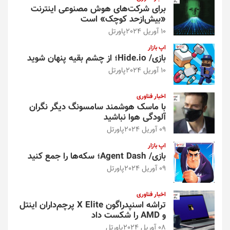
برای شرکت‌های هوش مصنوعی اینترنت
«بیش‌از‌حد کوچک» است
10 آوریل 2024
پاورتل
اپ بازار
بازی/ Hide.io؛ از چشم بقیه پنهان شوید
10 آوریل 2024
پاورتل
اخبار فناوری
با ماسک هوشمند سامسونگ دیگر نگران
آلودگی هوا نباشید
09 آوریل 2024
پاورتل
اپ بازار
بازی/ Agent Dash؛ سکه‌ها را جمع کنید
09 آوریل 2024
پاورتل
اخبار فناوری
تراشه اسنپدراگون X Elite پرچم‌داران اینتل
و AMD را شکست داد
08 آوریل 2024
پاورتل