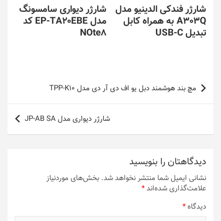
شارژر فندکی الدینیو مدل
شارژر دیواری سامسونگ
A303Q به همراه کابل
مدل EP-TA20EBE کد
تبدیل USB-C
NOte8
راهبری
مچ بند هوشمند دبل یو اف دی آر دی مدل TPP-K10
نوشته
شارژر دیواری مدل JP-AB SA
دیدگاهتان را بنویسید
نشانی ایمیل شما منتشر نخواهد شد.
بخش‌های موردنیاز
علامت‌گذاری شده‌اند
*
دیدگاه
*