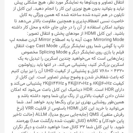
انتقال تصاویر و ویدئوها به نمایشگر مورد نظر، هیچ مشکلی پیش
نیاید و بتوانید بدون هیچ نویزی این کار را انجام دهید. این کابل از
نایلون در هم تنیده شده ساخته شده که همین ویژگی به کابل
خاصیت نسبی انعطاف‌پذیری و همچنین مقاومت بالاتر می‌دهد تا
بتوانید امکان استفاده از آن را در جای جای خانه و محل کار داشته
باشید. این کابل HDMI از مودهای پخش و انتقال تصویر:
Mirroring Mode جهت آینه یا به اصطلاح Mirror کردن صفحه لپ
تاپ یا گوشی شما روی نمایشگر بزرگتر، Cast Mode جهت انتقال
فیلم یا بازی روی نمایشگر دیگر و Splicing Mode مخصوص
زمان‌هایی است که می‌خواهید چندین اسکرین را تبدیل به یک
اسکرین بزرگ‌تر کنید، پشتیبانی می‌کند. در انتها باید رزولوشون
4320 × 7680 کابل و پشتیبانی از کیفیت UHD آن را نیز بیان کنیم
که باعث شفاف‌تر شدن و وضوح بیشتر تصاویر است. این کابل از
کیفیت 8K@60Hz و 4K@120Hz و 2K@144Hz پشتیبانی می‌کند و
دارای HDR است. HDR دینامیک این کابل باعث می‌شود که امکان
نشان دادن کیفیت بالاتری از رنگ برای شما وجود داشته باشد و
همین‌طور روشنایی بهتری نیز برای رنگ‌ها پدید خواهد آمد. شما
می‌توانید با خرید این کابل HDMI باسئوس از قابلیت VRR (نرخ
رفرش متغیر)، QMS (جابه‌جایی سریع مدیا)، ALLM (حالت تاخیر
پاین خودکار) و eARC (کانال تقویت شده بازگشت صدا) بهره‌مند
شوید. با این کابل شما 32 کانال صدا خواهید داشت و دیگر نگران