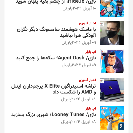
بازی/ Hide.io؛ از چشم بقیه پنهان شوید
10 آوریل 2024
پاورتل
اخبار فناوری
با ماسک هوشمند سامسونگ دیگر نگران
آلودگی هوا نباشید
09 آوریل 2024
پاورتل
اپ بازار
بازی/ Agent Dash؛ سکه‌ها را جمع کنید
09 آوریل 2024
پاورتل
اخبار فناوری
تراشه اسنپدراگون X Elite پرچم‌داران اینتل
و AMD را شکست داد
08 آوریل 2024
پاورتل
اپ بازار
بازی/ Looney Tunes؛ شهری بزرگ بسازید
08 آوریل 2024
پاورتل