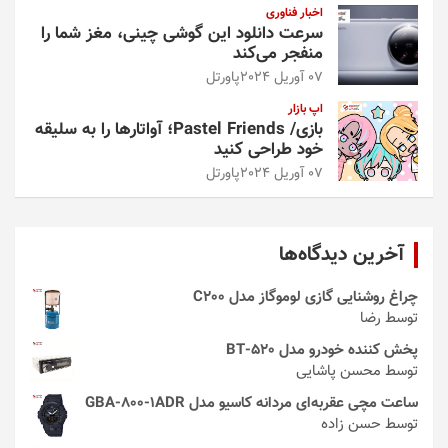
اخبار فناوری
سرعت دانلود این گوشی چینی، مغز شما را
منفجر می‌کند
07 آوریل 2024
پاورتل
اپ بازار
بازی/ Pastel Friends؛ آواتارها را به سلیقه
خود طراحی کنید
07 آوریل 2024
پاورتل
آخرین دیدگاه‌ها
چراغ روشنایی گازی لوموگاز مدل C200
توسط رضا
پخش کننده خودرو مدل 520-BT
توسط محسن پاشایی
ساعت مچی عقربه‌ای مردانه کاسیو مدل GBA-800-1ADR
توسط حسن زاده