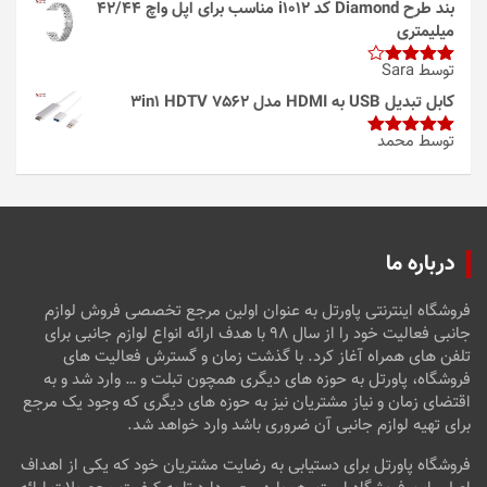
بند طرح Diamond کد i1012 مناسب برای اپل واچ 42/44
میلیمتری
توسط Sara
امتیاز
4
از 5
کابل تبدیل USB به HDMI مدل 3in1 HDTV 7562
توسط محمد
امتیاز
5
از
5
درباره ما
فروشگاه اینترنتی پاورتل به عنوان اولین مرجع تخصصی فروش لوازم
جانبی فعالیت خود را از سال ۹۸ با هدف ارائه انواع لوازم جانبی برای
تلفن های همراه آغاز کرد. با گذشت زمان و گسترش فعالیت های
فروشگاه، پاورتل به حوزه های دیگری همچون تبلت و … وارد شد و به
اقتضای زمان و نیاز مشتریان نیز به حوزه های دیگری که وجود یک مرجع
برای تهیه لوازم جانبی آن ضروری باشد وارد خواهد شد.
فروشگاه پاورتل برای دستیابی به رضایت مشتریان خود که یکی از اهداف