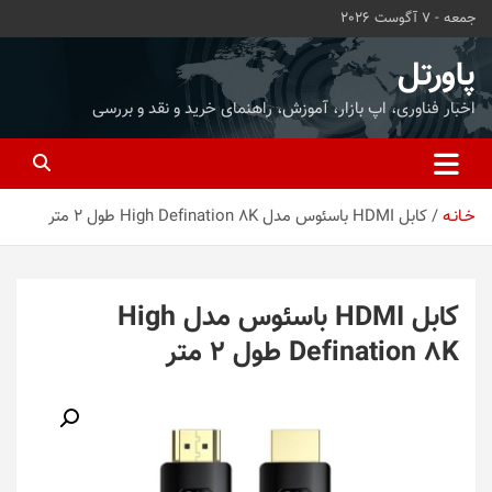
ه
جمعه - 7 آگوست 2026
حتوا
روید
پاورتل
اخبار فناوری، اپ بازار، آموزش، راهنمای خرید و نقد و بررسی
خـانـه
کابل HDMI باسئوس مدل High Defination 8K طول 2 متر
کابل HDMI باسئوس مدل High
Defination 8K طول 2 متر