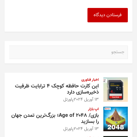
ج
س
ت
ج
و
اخبار فناوری
این کارت حافظه کوچک ۴ ترابایت ظرفیت
ذخیره‌سازی دارد
13 آوریل 2024
پاورتل
اپ بازار
بازی/ Age of 2048؛ بزرگ‌ترین تمدن جهان
را بسازید
13 آوریل 2024
پاورتل