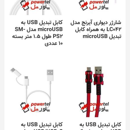
شارژر دیواری آیرنج مدل
کابل تبدیل USB به
LC042 به همراه کابل
microUSB مدل SM-
تبدیل microUSB
PS2 طول 1.5 متر بسته
10 عددی
کابل تبدیل USB به
کابل تبدیل USB به