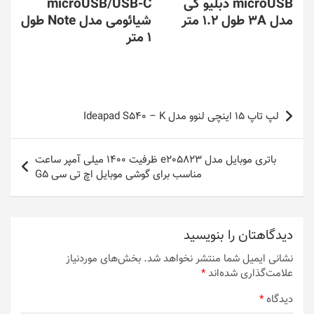
microUSB دبلیو کی
microUSB/USB-C
مدل 3A طول 1.2 متر
شیائومی مدل Note طول
1 متر
راهبری
لپ تاپ 15 اینچی لنوو مدل Ideapad S540 – K
نوشته
باتری موبایل مدل e205823 ظرفیت 1400 میلی آمپر ساعت
مناسب برای گوشی موبایل اچ تی سی G5
دیدگاهتان را بنویسید
نشانی ایمیل شما منتشر نخواهد شد.
بخش‌های موردنیاز
علامت‌گذاری شده‌اند
*
دیدگاه
*