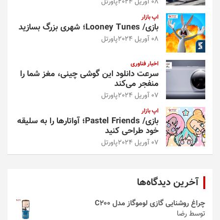
08 آوریل 2024
پاورتل
اپ بازار
بازی/ Looney Tunes؛ شهری بزرگ بسازید
08 آوریل 2024
پاورتل
اخبار فناوری
سرعت دانلود این گوشی چینی، مغز شما را
منفجر می‌کند
07 آوریل 2024
پاورتل
اپ بازار
بازی/ Pastel Friends؛ آواتارها را به سلیقه
خود طراحی کنید
07 آوریل 2024
پاورتل
آخرین دیدگاه‌ها
چراغ روشنایی گازی لوموگاز مدل C200
توسط رضا