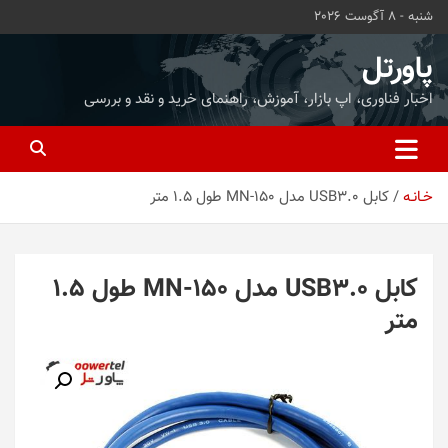
ه
شنبه - 8 آگوست 2026
حتوا
روید
پاورتل
اخبار فناوری، اپ بازار، آموزش، راهنمای خرید و نقد و بررسی
خـانـه
کابل USB3.0 مدل MN-150 طول 1.5 متر
کابل USB3.0 مدل MN-150 طول 1.5
متر