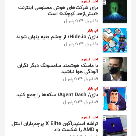
اخبار فناوری
برای شرکت‌های هوش مصنوعی اینترنت
«بیش‌از‌حد کوچک» است
10 آوریل 2024
پاورتل
اپ بازار
بازی/ Hide.io؛ از چشم بقیه پنهان شوید
10 آوریل 2024
پاورتل
اخبار فناوری
با ماسک هوشمند سامسونگ دیگر نگران
آلودگی هوا نباشید
09 آوریل 2024
پاورتل
اپ بازار
بازی/ Agent Dash؛ سکه‌ها را جمع کنید
09 آوریل 2024
پاورتل
اخبار فناوری
تراشه اسنپدراگون X Elite پرچم‌داران اینتل
و AMD را شکست داد