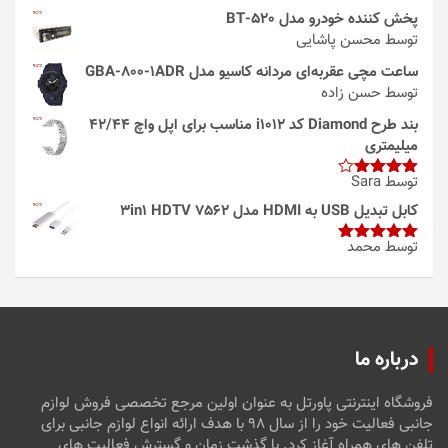
پخش کننده خودرو مدل 520-BT
توسط محسن پاشایی
ساعت مچی عقربه‌ای مردانه کاسیو مدل GBA-800-1ADR
توسط حسن زاده
بند طرح Diamond کد i1012 مناسب برای اپل واچ 42/44
میلیمتری
توسط Sara
امتیاز
4
از 5
کابل تبدیل USB به HDMI مدل 3in1 HDTV 7562
توسط محمد
امتیاز
5
از
5
درباره ما
فروشگاه اینترنتی پاورتل به عنوان اولین مرجع تخصصی فروش لوازم
جانبی فعالیت خود را از سال ۹۸ با هدف ارائه انواع لوازم جانبی برای
تلفن های همراه آغاز کرد. با گذشت زمان و گسترش فعالیت های