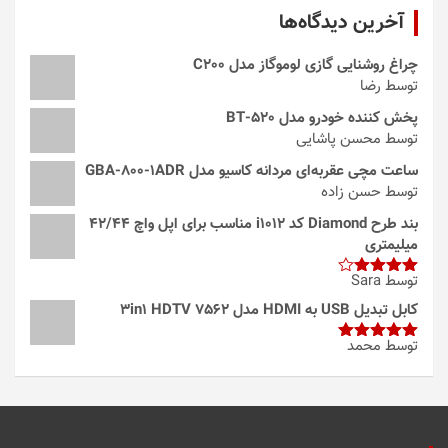
آخرین دیدگاه‌ها
چراغ روشنایی گازی لوموگاز مدل C200
توسط رضا
پخش کننده خودرو مدل 520-BT
توسط محسن پاشایی
ساعت مچی عقربه‌ای مردانه کاسیو مدل GBA-800-1ADR
توسط حسن زاده
بند طرح Diamond کد i1012 مناسب برای اپل واچ 42/44
میلیمتری
توسط Sara
امتیاز
4
از 5
کابل تبدیل USB به HDMI مدل 3in1 HDTV 7562
توسط محمد
امتیاز
5
از
5