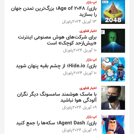
اپ بازار
بازی/ Age of 2048؛ بزرگ‌ترین تمدن جهان
را بسازید
13 آوریل 2024
پاورتل
اخبار فناوری
برای شرکت‌های هوش مصنوعی اینترنت
«بیش‌از‌حد کوچک» است
10 آوریل 2024
پاورتل
اپ بازار
بازی/ Hide.io؛ از چشم بقیه پنهان شوید
10 آوریل 2024
پاورتل
اخبار فناوری
با ماسک هوشمند سامسونگ دیگر نگران
آلودگی هوا نباشید
09 آوریل 2024
پاورتل
اپ بازار
بازی/ Agent Dash؛ سکه‌ها را جمع کنید
09 آوریل 2024
پاورتل