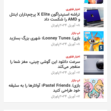
اخبار فناوری
تراشه اسنپدراگون X Elite پرچم‌داران اینتل
و AMD را شکست داد
08 آوریل 2024
پاورتل
اپ بازار
بازی/ Looney Tunes؛ شهری بزرگ بسازید
08 آوریل 2024
پاورتل
اخبار فناوری
سرعت دانلود این گوشی چینی، مغز شما را
منفجر می‌کند
07 آوریل 2024
پاورتل
اپ بازار
بازی/ Pastel Friends؛ آواتارها را به سلیقه
خود طراحی کنید
07 آوریل 2024
پاورتل