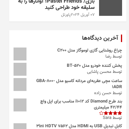
بازی/ Pastel Friends؛ آواتارها را به
سلیقه خود طراحی کنید
07 آوریل 2024
پاورتل
آخرین دیدگاه‌ها
چراغ روشنایی گازی لوموگاز مدل C200
توسط رضا
پخش کننده خودرو مدل 520-BT
توسط محسن پاشایی
ساعت مچی عقربه‌ای مردانه کاسیو مدل GBA-800-
1ADR
توسط حسن زاده
بند طرح Diamond کد i1012 مناسب برای اپل واچ
42/44 میلیمتری
توسط Sara
امتیاز
4
از 5
کابل تبدیل USB به HDMI مدل 3in1 HDTV 7562