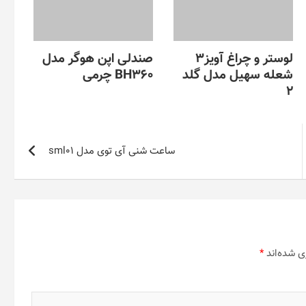
لوستر و چراغ آویز3
صندلی اپن هوگر مدل
شعله سهیل مدل گلد
BH360 چرمی
2
ساعت شنی آی توی مدل sml01
ی شده‌اند
*