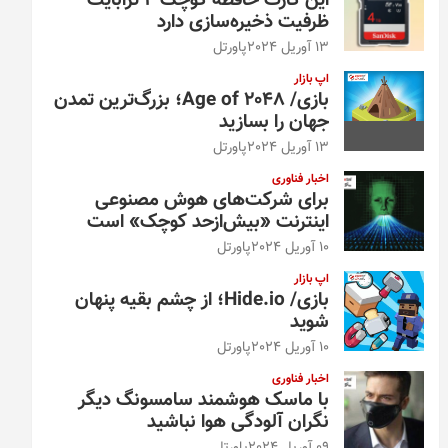
این کارت حافظه کوچک ۴ ترابایت
ظرفیت ذخیره‌سازی دارد
13 آوریل 2024
پاورتل
اپ بازار
بازی/ Age of 2048؛ بزرگ‌ترین تمدن
جهان را بسازید
13 آوریل 2024
پاورتل
اخبار فناوری
برای شرکت‌های هوش مصنوعی
اینترنت «بیش‌از‌حد کوچک» است
10 آوریل 2024
پاورتل
اپ بازار
بازی/ Hide.io؛ از چشم بقیه پنهان
شوید
10 آوریل 2024
پاورتل
اخبار فناوری
با ماسک هوشمند سامسونگ دیگر
نگران آلودگی هوا نباشید