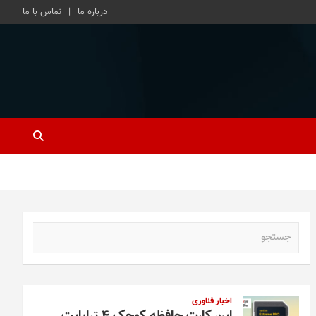
درباره ما
تماس با ما
ج
س
ت
ج
و
اخبار فناوری