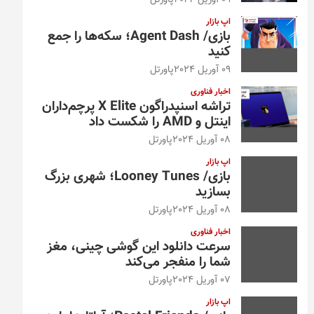
09 آوریل 2024
پاورتل
اپ بازار
بازی/ Agent Dash؛ سکه‌ها را جمع
کنید
09 آوریل 2024
پاورتل
اخبار فناوری
تراشه اسنپدراگون X Elite پرچم‌داران
اینتل و AMD را شکست داد
08 آوریل 2024
پاورتل
اپ بازار
بازی/ Looney Tunes؛ شهری بزرگ
بسازید
08 آوریل 2024
پاورتل
اخبار فناوری
سرعت دانلود این گوشی چینی، مغز
شما را منفجر می‌کند
07 آوریل 2024
پاورتل
اپ بازار