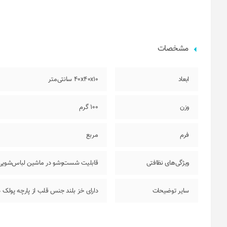
مشخصات
ابعاد
40x40x10 سانتی‌متر
وزن
100 گرم
فرم
مربع
ویژگی‌های نظافتی
قابلیت شست‌وشو در ماشین لباس‌شویی
سایر توضیحات
دارای خز بلند جنس قلب از پارچه پولک د