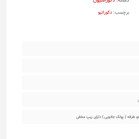
دسته:
دکوراسیون
برچسب:
دکوراتیو
و طرفه ( پولک جادویی ) دارای زیپ مخفی