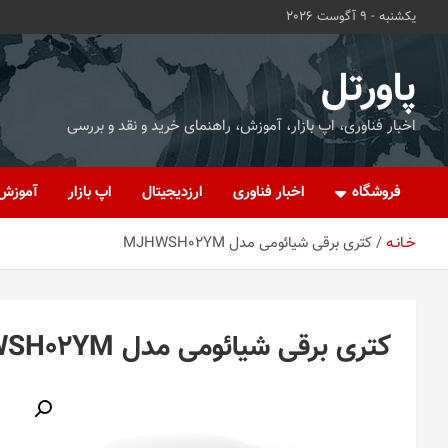
ه
یکشنبه - 9 آگوست 2026
حتوا
روید
پاورتل
اخبار فناوری، اپ بازار، آموزش، راهنمای خرید و نقد و بررسی
فروشگاه
اخبار فناوری
ارزدیجیتال
اپ بازار
آموزش
خـانـه
کتری برقی شیائومی مدل MJHWSH02YM
کتری برقی شیائومی مدل MJHWSH02YM