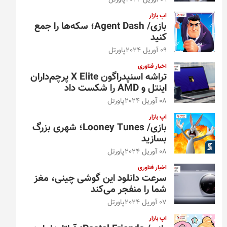
09 آوریل 2024
پاورتل
اپ بازار
بازی/ Agent Dash؛ سکه‌ها را جمع
کنید
09 آوریل 2024
پاورتل
اخبار فناوری
تراشه اسنپدراگون X Elite پرچم‌داران
اینتل و AMD را شکست داد
08 آوریل 2024
پاورتل
اپ بازار
بازی/ Looney Tunes؛ شهری بزرگ
بسازید
08 آوریل 2024
پاورتل
اخبار فناوری
سرعت دانلود این گوشی چینی، مغز
شما را منفجر می‌کند
07 آوریل 2024
پاورتل
اپ بازار