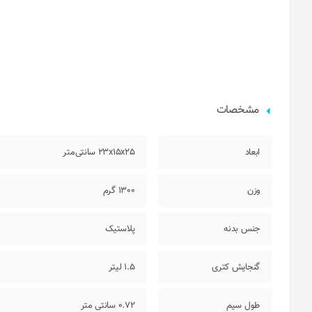
مشخصات
ابعاد
23x15x25 سانتی‌متر
وزن
1300 گرم
جنس بدنه
پلاستیک
گنجایش کتری
1.5 لیتر
طول سیم
0.72 سانتی متر