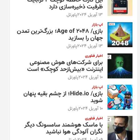
این کارت حافظه کوچک ۴ ترابایت
ظرفیت ذخیره‌سازی دارد
13 آوریل 2024
پاورتل
اپ بازار
بازی/ Age of 2048؛ بزرگ‌ترین تمدن
جهان را بسازید
13 آوریل 2024
پاورتل
اخبار فناوری
برای شرکت‌های هوش مصنوعی
اینترنت «بیش‌از‌حد کوچک» است
10 آوریل 2024
پاورتل
اپ بازار
بازی/ Hide.io؛ از چشم بقیه پنهان
شوید
10 آوریل 2024
پاورتل
اخبار فناوری
با ماسک هوشمند سامسونگ دیگر
نگران آلودگی هوا نباشید