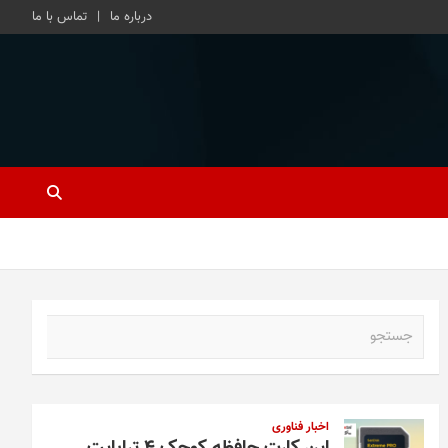
درباره ما
تماس با ما
ج
س
ت
ج
و
اخبار فناوری