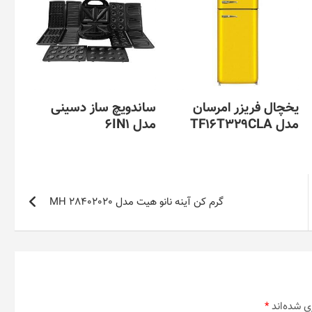
یخچال فریزر امرسان
ساندویچ ساز دسینی
مدل TF16T329CLA
مدل 6IN1
گرم کن آینه نانو هیت مدل MH 28402020
ی شده‌اند
*