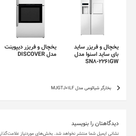
یخچال و فریزر ساید
یخچال و فریزر دیپوینت
بای ساید اسنوا مدل
مدل DISCOVER
SN8-2261GW
راهبری
بخارگر شیائومی مدل MJGTJ01LF
نوشته
دیدگاهتان را بنویسید
نشانی ایمیل شما منتشر نخواهد شد.
بخش‌های موردنیاز علامت‌گذار