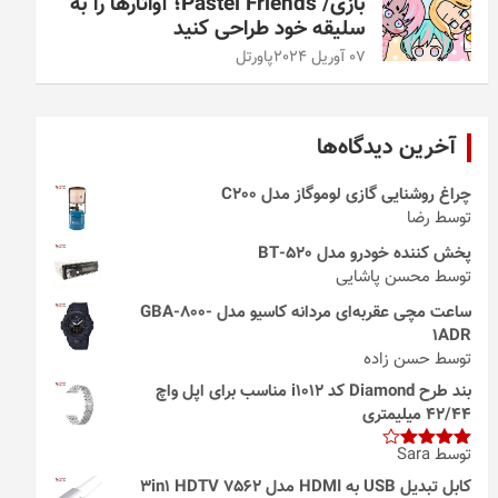
بازی/ Pastel Friends؛ آواتارها را به
سلیقه خود طراحی کنید
07 آوریل 2024
پاورتل
آخرین دیدگاه‌ها
چراغ روشنایی گازی لوموگاز مدل C200
توسط رضا
پخش کننده خودرو مدل 520-BT
توسط محسن پاشایی
ساعت مچی عقربه‌ای مردانه کاسیو مدل GBA-800-
1ADR
توسط حسن زاده
بند طرح Diamond کد i1012 مناسب برای اپل واچ
42/44 میلیمتری
توسط Sara
امتیاز
4
از 5
کابل تبدیل USB به HDMI مدل 3in1 HDTV 7562