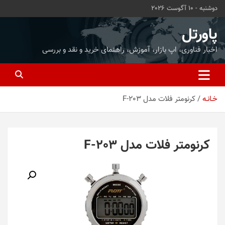
ه
دوشنبه - 10 آگوست 2026
حتوا
روید
پاورتل
اخبار فناوری، اپ بازار، آموزش، راهنمای خرید و نقد و بررسی
خـانـه
کرنومتر فلات مدل F-203
کرنومتر فلات مدل F-203