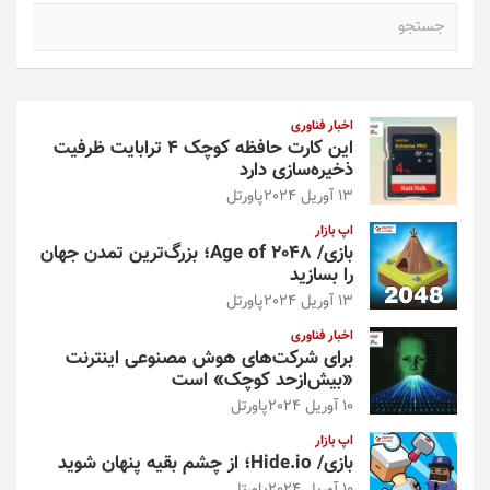
ج
س
ت
ج
و
اخبار فناوری
این کارت حافظه کوچک ۴ ترابایت ظرفیت
ذخیره‌سازی دارد
13 آوریل 2024
پاورتل
اپ بازار
بازی/ Age of 2048؛ بزرگ‌ترین تمدن جهان
را بسازید
13 آوریل 2024
پاورتل
اخبار فناوری
برای شرکت‌های هوش مصنوعی اینترنت
«بیش‌از‌حد کوچک» است
10 آوریل 2024
پاورتل
اپ بازار
بازی/ Hide.io؛ از چشم بقیه پنهان شوید