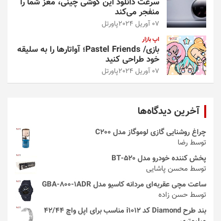
سرعت دانلود این گوشی چینی، مغز شما را
منفجر می‌کند
07 آوریل 2024
پاورتل
اپ بازار
بازی/ Pastel Friends؛ آواتارها را به سلیقه
خود طراحی کنید
07 آوریل 2024
پاورتل
آخرین دیدگاه‌ها
چراغ روشنایی گازی لوموگاز مدل C200
توسط رضا
پخش کننده خودرو مدل 520-BT
توسط محسن پاشایی
ساعت مچی عقربه‌ای مردانه کاسیو مدل GBA-800-1ADR
توسط حسن زاده
بند طرح Diamond کد i1012 مناسب برای اپل واچ 42/44