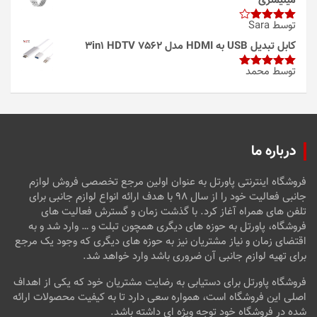
میلیمتری
توسط Sara
امتیاز
4
از 5
کابل تبدیل USB به HDMI مدل 3in1 HDTV 7562
توسط محمد
امتیاز
5
از
5
درباره ما
فروشگاه اینترنتی پاورتل به عنوان اولین مرجع تخصصی فروش لوازم
جانبی فعالیت خود را از سال ۹۸ با هدف ارائه انواع لوازم جانبی برای
تلفن های همراه آغاز کرد. با گذشت زمان و گسترش فعالیت های
فروشگاه، پاورتل به حوزه های دیگری همچون تبلت و … وارد شد و به
اقتضای زمان و نیاز مشتریان نیز به حوزه های دیگری که وجود یک مرجع
برای تهیه لوازم جانبی آن ضروری باشد وارد خواهد شد.
فروشگاه پاورتل برای دستیابی به رضایت مشتریان خود که یکی از اهداف
اصلی این فروشگاه است، همواره سعی دارد تا به کیفیت محصولات ارائه
شده در فروشگاه خود توجه ویژه ای داشته باشد.