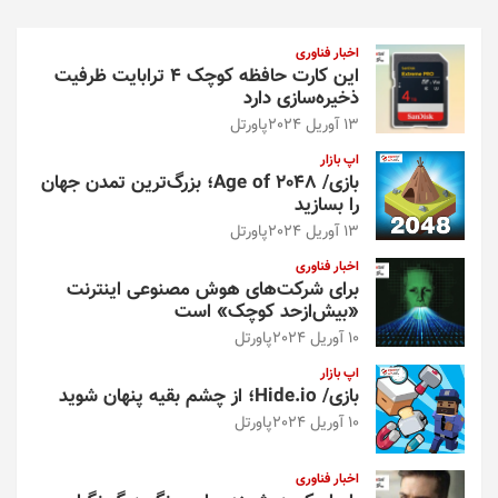
ج
و
اخبار فناوری
این کارت حافظه کوچک ۴ ترابایت ظرفیت
ذخیره‌سازی دارد
13 آوریل 2024
پاورتل
اپ بازار
بازی/ Age of 2048؛ بزرگ‌ترین تمدن جهان
را بسازید
13 آوریل 2024
پاورتل
اخبار فناوری
برای شرکت‌های هوش مصنوعی اینترنت
«بیش‌از‌حد کوچک» است
10 آوریل 2024
پاورتل
اپ بازار
بازی/ Hide.io؛ از چشم بقیه پنهان شوید
10 آوریل 2024
پاورتل
اخبار فناوری