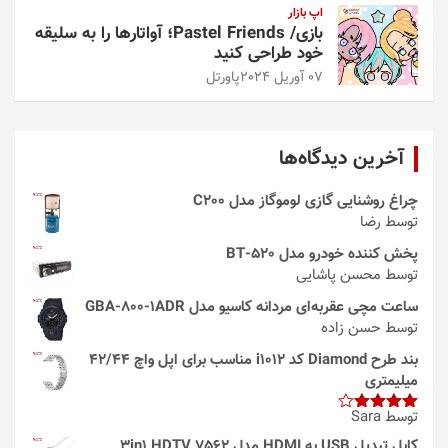
اپ بازار
بازی/ Pastel Friends؛ آواتارها را به سلیقه
خود طراحی کنید
07 آوریل 2024
پاورتل
آخرین دیدگاه‌ها
چراغ روشنایی گازی لوموگاز مدل C200
توسط رضا
پخش کننده خودرو مدل 520-BT
توسط محسن پاشایی
ساعت مچی عقربه‌ای مردانه کاسیو مدل GBA-800-1ADR
توسط حسن زاده
بند طرح Diamond کد i1012 مناسب برای اپل واچ 42/44
میلیمتری
توسط Sara
امتیاز
4
از 5
کابل تبدیل USB به HDMI مدل 3in1 HDTV 7562