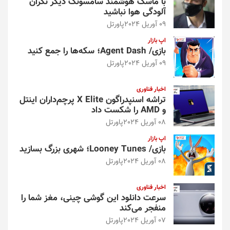
با ماسک هوشمند سامسونگ دیگر نگران
آلودگی هوا نباشید
09 آوریل 2024
پاورتل
اپ بازار
بازی/ Agent Dash؛ سکه‌ها را جمع کنید
09 آوریل 2024
پاورتل
اخبار فناوری
تراشه اسنپدراگون X Elite پرچم‌داران اینتل
و AMD را شکست داد
08 آوریل 2024
پاورتل
اپ بازار
بازی/ Looney Tunes؛ شهری بزرگ بسازید
08 آوریل 2024
پاورتل
اخبار فناوری
سرعت دانلود این گوشی چینی، مغز شما را
منفجر می‌کند
07 آوریل 2024
پاورتل