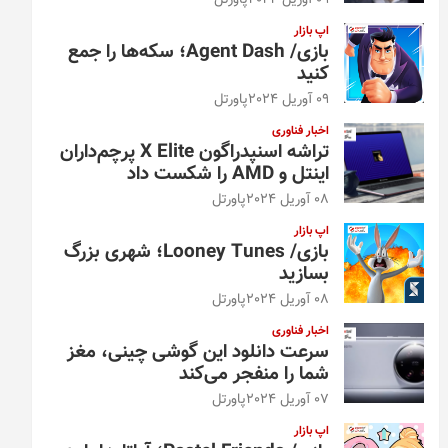
09 آوریل 2024
پاورتل
اپ بازار
بازی/ Agent Dash؛ سکه‌ها را جمع
کنید
09 آوریل 2024
پاورتل
اخبار فناوری
تراشه اسنپدراگون X Elite پرچم‌داران
اینتل و AMD را شکست داد
08 آوریل 2024
پاورتل
اپ بازار
بازی/ Looney Tunes؛ شهری بزرگ
بسازید
08 آوریل 2024
پاورتل
اخبار فناوری
سرعت دانلود این گوشی چینی، مغز
شما را منفجر می‌کند
07 آوریل 2024
پاورتل
اپ بازار