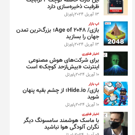
این کارت حافظه کوچک ۴ ترابایت
ظرفیت ذخیره‌سازی دارد
13 آوریل 2024
پاورتل
اپ بازار
بازی/ Age of 2048؛ بزرگ‌ترین تمدن
جهان را بسازید
13 آوریل 2024
پاورتل
اخبار فناوری
برای شرکت‌های هوش مصنوعی
اینترنت «بیش‌از‌حد کوچک» است
10 آوریل 2024
پاورتل
اپ بازار
بازی/ Hide.io؛ از چشم بقیه پنهان
شوید
10 آوریل 2024
پاورتل
اخبار فناوری
با ماسک هوشمند سامسونگ دیگر
نگران آلودگی هوا نباشید