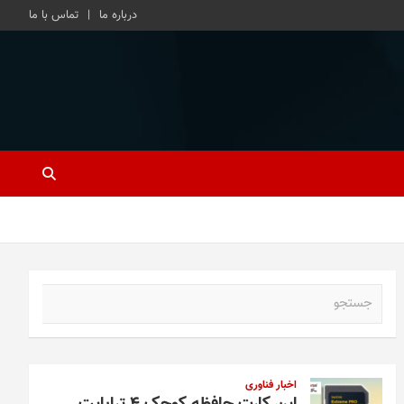
درباره ما
تماس با ما
ج
س
ت
ج
و
اخبار فناوری