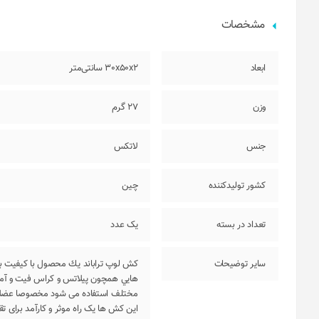
مشخصات
ابعاد
30x50x2 سانتی‌متر
وزن
27 گرم
جنس
لاتکس
کشور تولیدکننده
چین
تعداد در بسته
یک عدد
سایر توضیحات
کش لوپ تراباند يك محصول با كيفيت بر
هايي همچون پيلاتس و كراس فيت و آمادگ
مختلف استفاده می شود مخصوصا عضلات 
این کش ها یک راه موثر و کارآمد برای