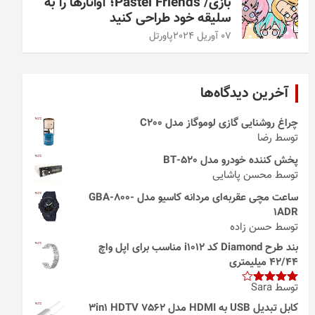
بازی/ Pastel Friends؛ آواتارها را به
سلیقه خود طراحی کنید
07 آوریل 2024
پاورتل
آخرین دیدگاه‌ها
چراغ روشنایی گازی لوموگاز مدل C200
توسط رضا
پخش کننده خودرو مدل 520-BT
توسط محسن پاشایی
ساعت مچی عقربه‌ای مردانه کاسیو مدل GBA-800-
1ADR
توسط حسن زاده
بند طرح Diamond کد i1012 مناسب برای اپل واچ
42/44 میلیمتری
توسط Sara
امتیاز
4
از 5
کابل تبدیل USB به HDMI مدل 3in1 HDTV 7562