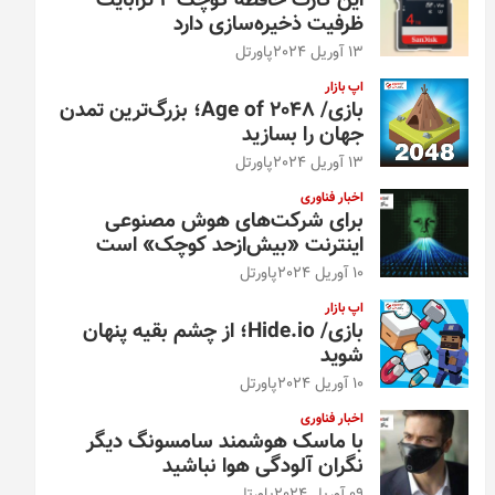
این کارت حافظه کوچک ۴ ترابایت
ظرفیت ذخیره‌سازی دارد
13 آوریل 2024
پاورتل
اپ بازار
بازی/ Age of 2048؛ بزرگ‌ترین تمدن
جهان را بسازید
13 آوریل 2024
پاورتل
اخبار فناوری
برای شرکت‌های هوش مصنوعی
اینترنت «بیش‌از‌حد کوچک» است
10 آوریل 2024
پاورتل
اپ بازار
بازی/ Hide.io؛ از چشم بقیه پنهان
شوید
10 آوریل 2024
پاورتل
اخبار فناوری
با ماسک هوشمند سامسونگ دیگر
نگران آلودگی هوا نباشید