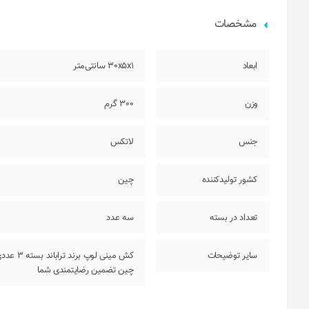
مشخصات
ابعاد
30x5x1 سانتی‌متر
وزن
300 گرم
جنس
لاتکس
کشور تولیدکننده
چین
تعداد در بسته
سه عدد
سایر توضیحات
کش مینی
چین تضمین رضایتمندی شما