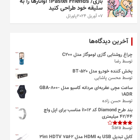
بازی/ Pastel Friends؛ آواتارها را به
سلیقه خود طراحی کنید
07 آوریل 2024
پاورتل
آخرین دیدگاه‌ها
چراغ روشنایی گازی لوموگاز مدل C200
توسط رضا
پخش کننده خودرو مدل 520-BT
توسط محسن پاشایی
ساعت مچی عقربه‌ای مردانه کاسیو مدل GBA-800-
1ADR
توسط حسن زاده
بند طرح Diamond کد i1012 مناسب برای اپل واچ
42/44 میلیمتری
توسط Sara
امتیاز
4
از 5
کابل تبدیل USB به HDMI مدل 3in1 HDTV 7562