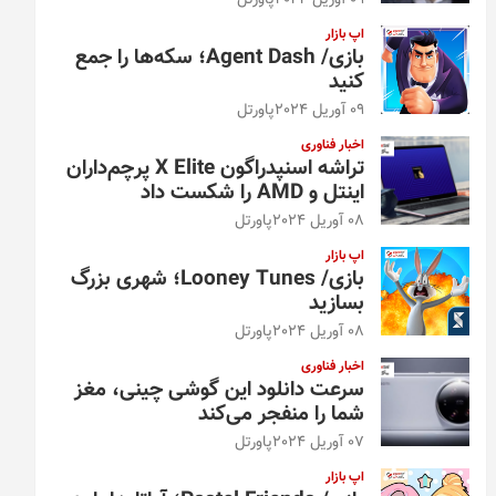
09 آوریل 2024
پاورتل
اپ بازار
بازی/ Agent Dash؛ سکه‌ها را جمع
کنید
09 آوریل 2024
پاورتل
اخبار فناوری
تراشه اسنپدراگون X Elite پرچم‌داران
اینتل و AMD را شکست داد
08 آوریل 2024
پاورتل
اپ بازار
بازی/ Looney Tunes؛ شهری بزرگ
بسازید
08 آوریل 2024
پاورتل
اخبار فناوری
سرعت دانلود این گوشی چینی، مغز
شما را منفجر می‌کند
07 آوریل 2024
پاورتل
اپ بازار