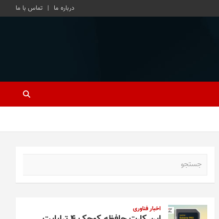
درباره ما
تماس با ما
ج
س
ت
ج
و
اخبار فناوری