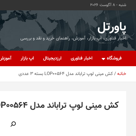
ه
شنبه - 8 آگوست 2026
حتوا
روید
پاورتل
اخبار فناوری، اپ بازار، آموزش، راهنمای خرید و نقد و بررسی
فروشگاه
اخبار فناوری
ارزدیجیتال
اپ بازار
آموزش
خـانـه
کش مینی لوپ تراباند مدل LOP00564 بسته 3 عددی
کش مینی لوپ تراباند مدل LOP00564 بسته 3 عددی