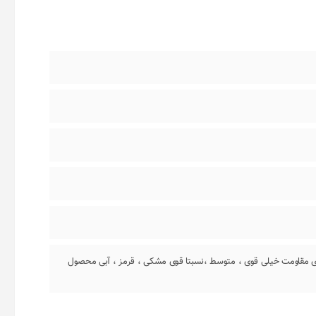
 لوپ برند تراباند بسته 3 عددی مقاومت خیلی قوی ، متوسط ،نسبتا قوی مشکی ، قرمز ، آبی محصول