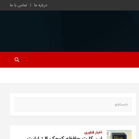
درباره ما
تماس با ما
ج
س
ت
ج
و
اخبار فناوری