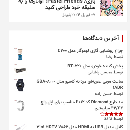
بازی/ Pastel Friends؛ آواتارها را به
سلیقه خود طراحی کنید
07 آوریل 2024
پاورتل
آخرین دیدگاه‌ها
چراغ روشنایی گازی لوموگاز مدل C200
توسط رضا
پخش کننده خودرو مدل 520-BT
توسط محسن پاشایی
ساعت مچی عقربه‌ای مردانه کاسیو مدل GBA-800-
1ADR
توسط حسن زاده
بند طرح Diamond کد i1012 مناسب برای اپل واچ
42/44 میلیمتری
توسط Sara
امتیاز
4
از 5
کابل تبدیل USB به HDMI مدل 3in1 HDTV 7562