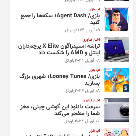
09 آوریل 2024
پاورتل
اپ بازار
بازی/ Agent Dash؛ سکه‌ها را جمع
کنید
09 آوریل 2024
پاورتل
اخبار فناوری
تراشه اسنپدراگون X Elite پرچم‌داران
اینتل و AMD را شکست داد
08 آوریل 2024
پاورتل
اپ بازار
بازی/ Looney Tunes؛ شهری بزرگ
بسازید
08 آوریل 2024
پاورتل
اخبار فناوری
سرعت دانلود این گوشی چینی، مغز
شما را منفجر می‌کند
07 آوریل 2024
پاورتل
اپ بازار