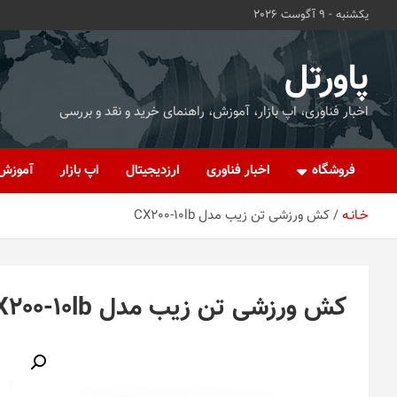
ه
یکشنبه - 9 آگوست 2026
حتوا
روید
پاورتل
اخبار فناوری، اپ بازار، آموزش، راهنمای خرید و نقد و بررسی
فروشگاه
اخبار فناوری
ارزدیجیتال
اپ بازار
آموزش
خـانـه
کش ورزشی تن زیب مدل CX200-10lb
کش ورزشی تن زیب مدل CX200-10lb