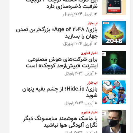
این کارت حافظه کوچک ۴ ترابایت
ظرفیت ذخیره‌سازی دارد
13 آوریل 2024
پاورتل
اپ بازار
بازی/ Age of 2048؛ بزرگ‌ترین تمدن
جهان را بسازید
13 آوریل 2024
پاورتل
اخبار فناوری
برای شرکت‌های هوش مصنوعی
اینترنت «بیش‌از‌حد کوچک» است
10 آوریل 2024
پاورتل
اپ بازار
بازی/ Hide.io؛ از چشم بقیه پنهان
شوید
10 آوریل 2024
پاورتل
اخبار فناوری
با ماسک هوشمند سامسونگ دیگر
نگران آلودگی هوا نباشید