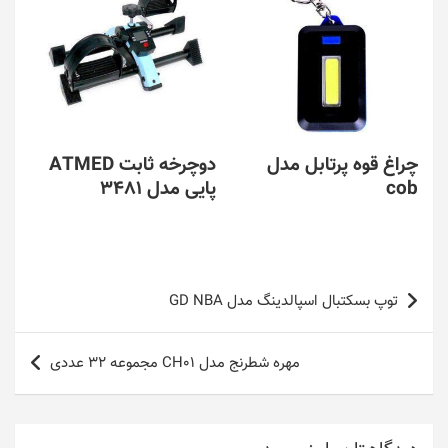
چراغ قوه پرتابل مدل
دوچرخه ثابت ATMED
cob
پایی مدل 3481
راهبری
توپ بسکتبال اسپالدینگ مدل GD NBA
نوشته
مهره شطرنج مدل CH01 مجموعه 32 عددی