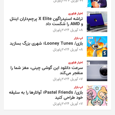
09 آوریل 2024
پاورتل
اخبار فناوری
تراشه اسنپدراگون X Elite پرچم‌داران اینتل
و AMD را شکست داد
08 آوریل 2024
پاورتل
اپ بازار
بازی/ Looney Tunes؛ شهری بزرگ بسازید
08 آوریل 2024
پاورتل
اخبار فناوری
سرعت دانلود این گوشی چینی، مغز شما را
منفجر می‌کند
07 آوریل 2024
پاورتل
اپ بازار
بازی/ Pastel Friends؛ آواتارها را به سلیقه
خود طراحی کنید
07 آوریل 2024
پاورتل