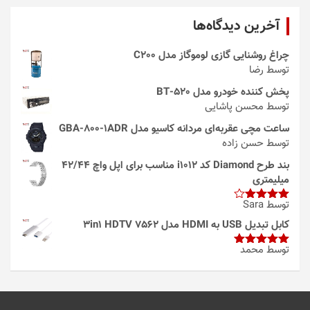
آخرین دیدگاه‌ها
چراغ روشنایی گازی لوموگاز مدل C200
توسط رضا
پخش کننده خودرو مدل 520-BT
توسط محسن پاشایی
ساعت مچی عقربه‌ای مردانه کاسیو مدل GBA-800-1ADR
توسط حسن زاده
بند طرح Diamond کد i1012 مناسب برای اپل واچ 42/44
میلیمتری
توسط Sara
امتیاز
4
از 5
کابل تبدیل USB به HDMI مدل 3in1 HDTV 7562
توسط محمد
امتیاز
5
از
5