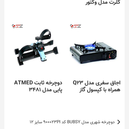
گلرت مدل وکتور
اجاق سفری مدل Q23
دوچرخه ثابت ATMED
همراه با کپسول گاز
پایی مدل 3481
راهبری
دوچرخه شهری مدل BUBSY کد 900023PI سایز 12
نوشته