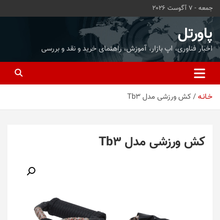
ه
جمعه - 7 آگوست 2026
حتوا
روید
پاورتل
اخبار فناوری، اپ بازار، آموزش، راهنمای خرید و نقد و بررسی
خـانـه
کش ورزشی مدل Tb3
کش ورزشی مدل Tb3