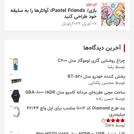
اپ بازار
بازی/ Pastel Friends؛ آواتارها را به سلیقه
خود طراحی کنید
07 آوریل 2024
پاورتل
آخرین دیدگاه‌ها
چراغ روشنایی گازی لوموگاز مدل C200
توسط رضا
پخش کننده خودرو مدل 520-BT
توسط محسن پاشایی
ساعت مچی عقربه‌ای مردانه کاسیو مدل GBA-800-1ADR
توسط حسن زاده
بند طرح Diamond کد i1012 مناسب برای اپل واچ 42/44
میلیمتری
توسط Sara
امتیاز
4
از 5