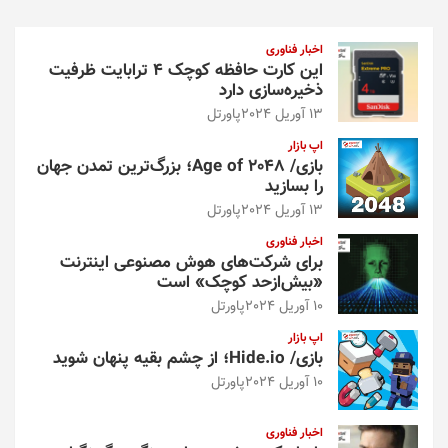
ج
و
اخبار فناوری
این کارت حافظه کوچک ۴ ترابایت ظرفیت
ذخیره‌سازی دارد
13 آوریل 2024
پاورتل
اپ بازار
بازی/ Age of 2048؛ بزرگ‌ترین تمدن جهان
را بسازید
13 آوریل 2024
پاورتل
اخبار فناوری
برای شرکت‌های هوش مصنوعی اینترنت
«بیش‌از‌حد کوچک» است
10 آوریل 2024
پاورتل
اپ بازار
بازی/ Hide.io؛ از چشم بقیه پنهان شوید
10 آوریل 2024
پاورتل
اخبار فناوری