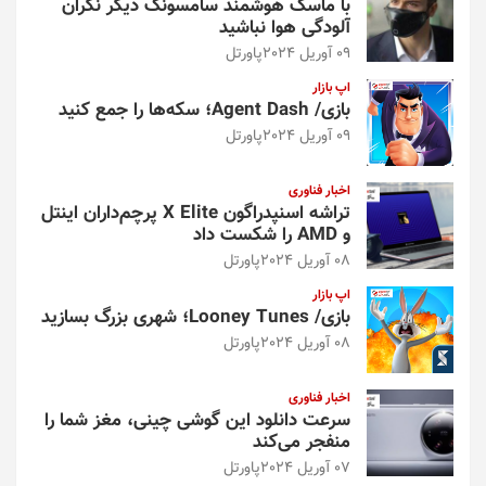
با ماسک هوشمند سامسونگ دیگر نگران
آلودگی هوا نباشید
09 آوریل 2024
پاورتل
اپ بازار
بازی/ Agent Dash؛ سکه‌ها را جمع کنید
09 آوریل 2024
پاورتل
اخبار فناوری
تراشه اسنپدراگون X Elite پرچم‌داران اینتل
و AMD را شکست داد
08 آوریل 2024
پاورتل
اپ بازار
بازی/ Looney Tunes؛ شهری بزرگ بسازید
08 آوریل 2024
پاورتل
اخبار فناوری
سرعت دانلود این گوشی چینی، مغز شما را
منفجر می‌کند
07 آوریل 2024
پاورتل