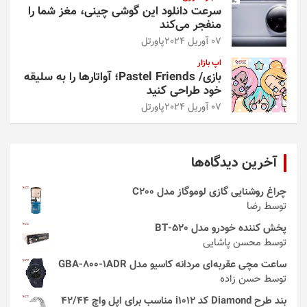
سرعت دانلود این گوشی چینی، مغز شما را
منفجر می‌کند
07 آوریل 2024
پاورتل
اپ بازار
بازی/ Pastel Friends؛ آواتارها را به سلیقه
خود طراحی کنید
07 آوریل 2024
پاورتل
آخرین دیدگاه‌ها
چراغ روشنایی گازی لوموگاز مدل C200
توسط رضا
پخش کننده خودرو مدل 520-BT
توسط محسن پاشایی
ساعت مچی عقربه‌ای مردانه کاسیو مدل GBA-800-1ADR
توسط حسن زاده
بند طرح Diamond کد i1012 مناسب برای اپل واچ 42/44