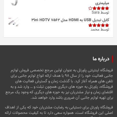
میلیمتری
توسط Sara
امتیاز
4
از 5
کابل تبدیل USB به HDMI مدل 3in1 HDTV 7562
توسط محمد
امتیاز
5
از
5
درباره ما
فروشگاه اینترنتی پاورتل به عنوان اولین مرجع تخصصی فروش لوازم
جانبی فعالیت خود را از سال ۹۸ با هدف ارائه انواع لوازم جانبی برای
تلفن های همراه آغاز کرد. با گذشت زمان و گسترش فعالیت های
فروشگاه، پاورتل به حوزه های دیگری همچون تبلت و … وارد شد و به
اقتضای زمان و نیاز مشتریان نیز به حوزه های دیگری که وجود یک مرجع
برای تهیه لوازم جانبی آن ضروری باشد وارد خواهد شد.
فروشگاه پاورتل برای دستیابی به رضایت مشتریان خود که یکی از اهداف
اصلی این فروشگاه است، همواره سعی دارد تا به کیفیت محصولات ارائه