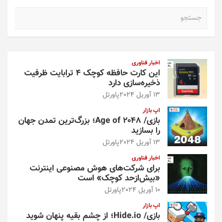
ج
س
ت
ج
و
اخبار فناوری
این کارت حافظه کوچک ۴ ترابایت ظرفیت
ذخیره‌سازی دارد
13 آوریل 2024
پاورتل
اپ بازار
بازی/ Age of 2048؛ بزرگ‌ترین تمدن جهان
را بسازید
13 آوریل 2024
پاورتل
اخبار فناوری
برای شرکت‌های هوش مصنوعی اینترنت
«بیش‌از‌حد کوچک» است
10 آوریل 2024
پاورتل
اپ بازار
بازی/ Hide.io؛ از چشم بقیه پنهان شوید