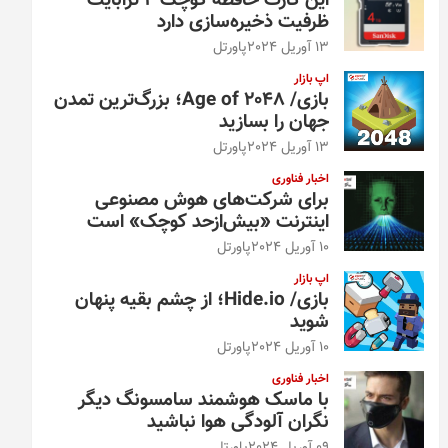
این کارت حافظه کوچک ۴ ترابایت
ظرفیت ذخیره‌سازی دارد
13 آوریل 2024
پاورتل
اپ بازار
بازی/ Age of 2048؛ بزرگ‌ترین تمدن
جهان را بسازید
13 آوریل 2024
پاورتل
اخبار فناوری
برای شرکت‌های هوش مصنوعی
اینترنت «بیش‌از‌حد کوچک» است
10 آوریل 2024
پاورتل
اپ بازار
بازی/ Hide.io؛ از چشم بقیه پنهان
شوید
10 آوریل 2024
پاورتل
اخبار فناوری
با ماسک هوشمند سامسونگ دیگر
نگران آلودگی هوا نباشید