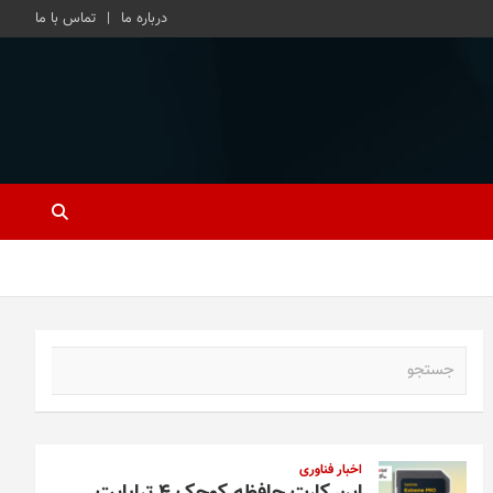
درباره ما
تماس با ما
ج
س
ت
ج
و
اخبار فناوری