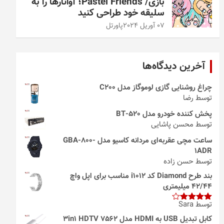
بازی/ Pastel Friends؛ آواتارها را به
سلیقه خود طراحی کنید
07 آوریل 2024
پاورتل
آخرین دیدگاه‌ها
چراغ روشنایی گازی لوموگاز مدل C200
توسط رضا
پخش کننده خودرو مدل 520-BT
توسط محسن پاشایی
ساعت مچی عقربه‌ای مردانه کاسیو مدل GBA-800-
1ADR
توسط حسن زاده
بند طرح Diamond کد i1012 مناسب برای اپل واچ
42/44 میلیمتری
توسط Sara
امتیاز
4
از 5
کابل تبدیل USB به HDMI مدل 3in1 HDTV 7562