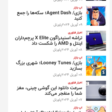
09 آوریل 2024
پاورتل
اپ بازار
بازی/ Agent Dash؛ سکه‌ها را جمع
کنید
09 آوریل 2024
پاورتل
اخبار فناوری
تراشه اسنپدراگون X Elite پرچم‌داران
اینتل و AMD را شکست داد
08 آوریل 2024
پاورتل
اپ بازار
بازی/ Looney Tunes؛ شهری بزرگ
بسازید
08 آوریل 2024
پاورتل
اخبار فناوری
سرعت دانلود این گوشی چینی، مغز
شما را منفجر می‌کند
07 آوریل 2024
پاورتل
اپ بازار